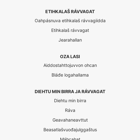
ETIHKALAŠ RÁVVAGAT
Oahpásnuva etihkalaš rávvagiidda
Etihkalaš rávvagat
Jearahallan
OZA LASI
Aiddostahttojuvvon ohcan
Bláđe logahallama
DIEHTU MIN BIRRA JA RÁVVAGAT
Diehtu min birra
Ráva
Geavahaneavttut
Beasatlašvuođajulggaštus
Máhcahat