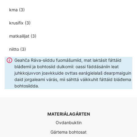
kma
(3)
krusifix
(3)
matkailijat
(3)
niitto
(3)
Geahča Ráva-siiddu fuomášumiid, mat laktásit fáttáid
bláđemii ja bohtosiid dulkomii: oassi fáddásániin leat
juhkkojuvvon joavkkuide ovttas earágielalaš dearpmaiguin
daid jorgaleami várás, mii sáhttá váikkuhit fáttáid bláđema
bohtosiidda.
MATERIÁLAGÁRTEN
Ovdanbuktin
Gártema bohtosat