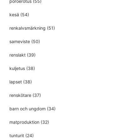
poroerotus
(55)
kesä
(54)
renkalvsmärkning
(51)
sameviste
(50)
renslakt
(39)
kuljetus
(38)
lapset
(38)
renskötare
(37)
barn och ungdom
(34)
matproduktion
(32)
tunturit
(24)