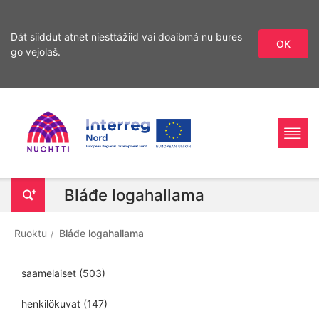
Dát siiddut atnet niesttážiid vai doaibmá nu bures
OK
go vejolaš.
Sirdás
Sirdás
ohcamii
sisdollui
Home
Interreg
Ohcan
Bláđe logahallama
Page
Nord
Ruoktu
Bláđe logahallama
saamelaiset
(503)
henkilökuvat
(147)