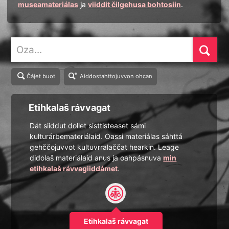
museamateriálas
ja
viiddit čilgehusa bohtosiin
.
Oza
Čájet buot
Aiddostahttojuvvon ohcan
Etihkalaš rávvagat
Dát siiddut dollet sisttisteaset sámi
kulturárbemateriálaid. Oassi materiálas sáhttá
gehččojuvvot kultuvrralaččat hearkin. Leage
diđolaš materiálaid anus ja oahpásnuva
min
etihkalaš rávvagiiddámet
.
Etihkalaš rávvagat