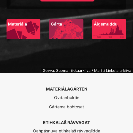
Materiála
Gárta
Áigemuddu
Govva: Suoma riikkaarkiiva / Martti Linkola arkiiva
MATERIÁLAGÁRTEN
Ovdanbuktin
Gártema bohtosat
ETIHKALAŠ RÁVVAGAT
Oahpásnuva etihkalaš rávvagiidda