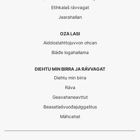
Etihkalaš rávvagat
Jearahallan
OZA LASI
Aiddostahttojuvvon ohcan
Bláđe logahallama
DIEHTU MIN BIRRA JA RÁVVAGAT
Diehtu min birra
Ráva
Geavahaneavttut
Beasatlašvuođajulggaštus
Máhcahat
Interreg