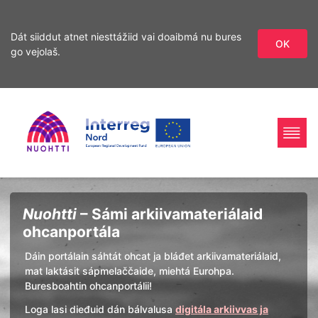
Dát siiddut atnet niesttážiid vai doaibmá nu bures
OK
go vejolaš.
Sirdás
Sirdás
ohcamii
sisdollui
Home
Interreg
Ohcan
Nuohtti
– Sámi arkiivamateriálaid
Page
Nord
ohcanportála
Dáin portálain sáhtát ohcat ja bláđet arkiivamateriálaid,
mat laktásit sápmelaččaide, miehtá Eurohpa.
Buresboahtin ohcanportálii!
Loga lasi dieđuid dán bálvalusa
digitála arkiivvas ja