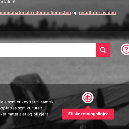
rtalen!
seumsmateriale i denne tjenesten
og
resultater av den
Søk
ale som er knyttet til samisk
oppfattes som kulturelt
Etiske retningslinjer
ker materialet og bli kjent