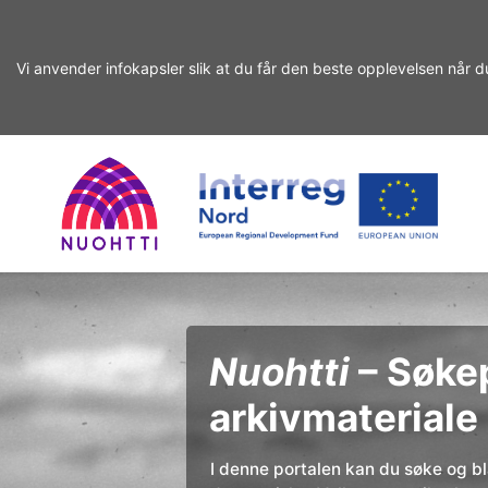
Vi anvender infokapsler slik at du får den beste opplevelsen når d
Gå
Gå
videre
til
til
innhold
Home
Interreg
søket
Søk
Page
Nord
Nuohtti
– Søkep
arkivmateriale
I denne portalen kan du søke og bla