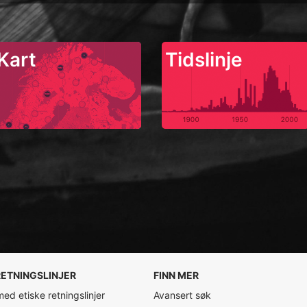
Kart
Tidslinje
RETNINGSLINJER
FINN MER
 med etiske retningslinjer
Avansert søk