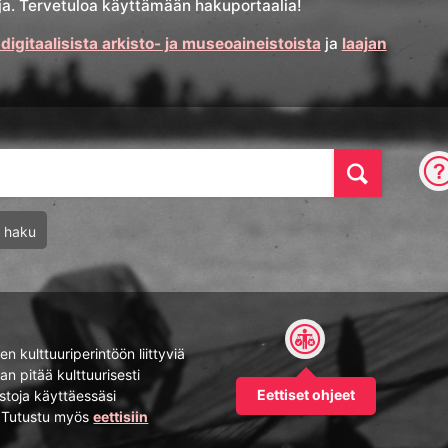
stoja. Tervetuloa käyttämään hakuportaalia!
 digitaalisista arkisto- ja museoaineistoista
ja
laajan
Hae
u haku
n kulttuuriperintöön liittyviä
an pitää kulttuurisesti
Eettiset ohjeet
istoja käyttäessäsi
. Tutustu myös
eettisiin