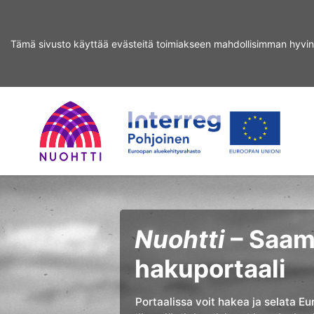
Tämä sivusto käyttää evästeitä toimiakseen mahdollisimman hyvin
Siirry
Siirry
hakuun
sisältöön
Home
Interreg
Haku
Page
Nord
Nuohtti
– Saame
hakuportaali
Portaalissa voit hakea ja selata Eu