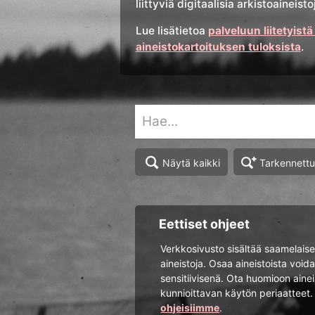
liittyviä digitaalisia arkistoainei
Lue lisätietoa
palveluun liitetyistä
aineistokartoituksen tuloksista
.
Tarkennett
Näytä kaikki
Eettiset ohjeet
Verkkosivusto sisältää saamelaisee
aineistoja. Osaa aineistoista voida
sensitiivisenä. Ota huomioon aine
kunnioittavan käytön periaatteet
ohjeisiimme
.