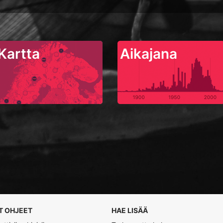
Kartta
Aikajana
T OHJEET
HAE LISÄÄ