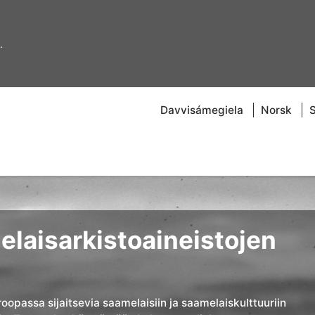
.
Davvisámegiela
Norsk
laisarkistoaineistojen
roopassa sijaitsevia saamelaisiin ja saamelaiskulttuuriin