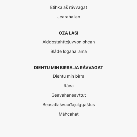
Etihkalaš rávvagat
Jearahallan
OZA LASI
Aiddostahttojuvvon ohcan
Bláđe logahallama
DIEHTU MIN BIRRA JA RÁVVAGAT
Diehtu min birra
Ráva
Geavahaneavttut
Beasatlašvuođajulggaštus
Máhcahat
Interreg