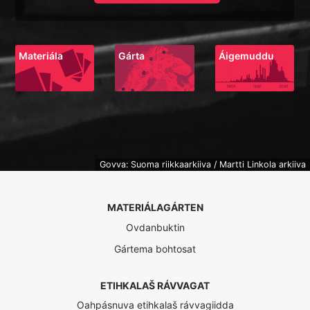
Materiála
Gárta
Áigemuddu
Govva: Suoma riikkaarkiiva / Martti Linkola arkiiva
MATERIÁLAGÁRTEN
Ovdanbuktin
Gártema bohtosat
ETIHKALAŠ RÁVVAGAT
Oahpásnuva etihkalaš rávvagiidda