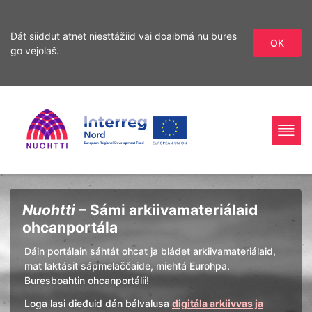
Dát siiddut atnet niesttážiid vai doaibmá nu bures
OK
go vejolaš.
Sirdás
Sirdás
ohcamii
sisdollui
Home
Interreg
Ohcan
Nuohtti
– Sámi arkiivamateriálaid
Page
Nord
ohcanportála
Dáin portálain sáhtát ohcat ja bláđet arkiivamateriálaid,
mat laktásit sápmelaččaide, miehtá Eurohpa.
Buresboahtin ohcanportálii!
Loga lasi dieđuid dán bálvalusa
digitála arkiivvas ja