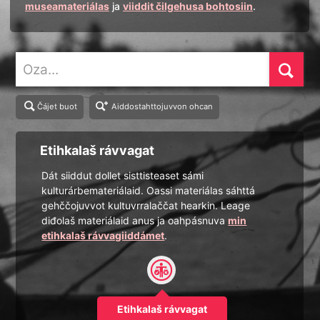
museamateriálas
ja
viiddit čilgehusa bohtosiin
.
Oza
Čájet buot
Aiddostahttojuvvon ohcan
Etihkalaš rávvagat
Dát siiddut dollet sisttisteaset sámi
kulturárbemateriálaid. Oassi materiálas sáhttá
gehččojuvvot kultuvrralaččat hearkin. Leage
diđolaš materiálaid anus ja oahpásnuva
min
etihkalaš rávvagiiddámet
.
Etihkalaš rávvagat