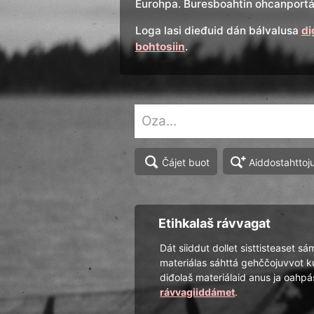
Eurohpa. Buresboahtin ohcanportál
Loga lasi dieđuid dán bálvalusa
di
bohtosiin
.
Aiddostahttoj
Čájet buot
Etihkalaš rávvagat
Dát siiddut dollet sisttisteaset sá
materiálas sáhttá gehččojuvvot k
diđolaš materiálaid anus ja oah
rávvagiiddámet
.