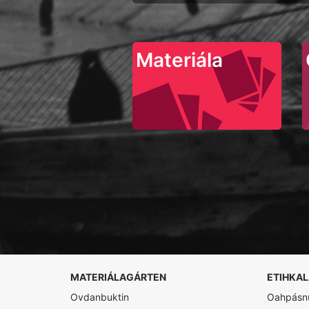
Materiála
MATERIÁLAGÁRTEN
ETIHKA
Ovdanbuktin
Oahpásnu