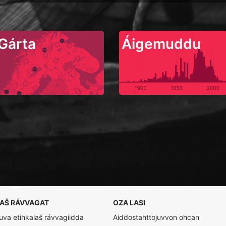
Gárta
Áigemuddu
LAŠ RÁVVAGAT
OZA LASI
va etihkalaš rávvagiidda
Aiddostahttojuvvon ohcan