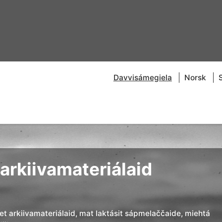
Davvisámegiela
Norsk
arkiivamateriálaid
đet arkiivamateriálaid, mat laktásit sápmelaččaide, miehtá