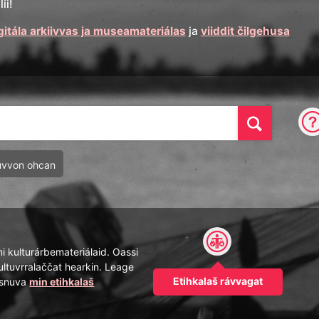
ii!
gitála arkiivvas ja museamateriálas
ja
viiddit čilgehusa
Oza
uvvon ohcan
mi kulturárbemateriálaid. Oassi
ultuvrralaččat hearkin. Leage
Etihkalaš rávvagat
pásnuva
min etihkalaš