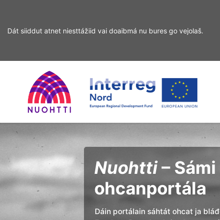
Dát siiddut atnet niesttážiid vai doaibmá nu bures go vejolaš.
Sirdás
Sirdás
ohcamii
sisdollui
Home
Interreg
Ohcan
Page
Nord
Nuohtti
– Sámi 
ohcanportála
Dáin portálain sáhtát ohcat ja blá