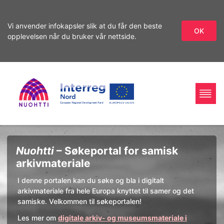
Vi anvender infokapsler slik at du får den beste
OK
opplevelsen når du bruker vår nettside.
Gå
Gå
videre
til
til
innhold
Home
Interreg
søket
Søk
Nuohtti
– Søkeportal for samisk
Page
Nord
arkivmateriale
I denne portalen kan du søke og bla i digitalt
arkivmateriale fra hele Europa knyttet til samer og det
samiske. Velkommen til søkeportalen!
Les mer om
digitale arkiv- og museumsmateriale i