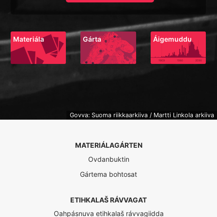
Materiála
Gárta
Áigemuddu
Govva: Suoma riikkaarkiiva / Martti Linkola arkiiva
MATERIÁLAGÁRTEN
Ovdanbuktin
Gártema bohtosat
ETIHKALAŠ RÁVVAGAT
Oahpásnuva etihkalaš rávvagiidda