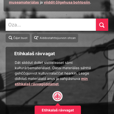
museamateriálas
ja
viiddit čilgehusa bohtosiin
.
Oza
Čájet buot
Aiddostahttojuvvon ohcan
Etihkalaš rávvagat
Dát siiddut dollet sisttisteaset sámi
kulturárbemateriálaid. Oassi materiálas sáhttá
gehččojuvvot kultuvrralaččat hearkin. Leage
diđolaš materiálaid anus ja oahpásnuva
min
etihkalaš rávvagiiddámet
.
Etihkalaš rávvagat