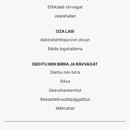
Etihkalaš rávvagat
Jearahallan
OZA LASI
Aiddostahttojuvvon ohcan
Bláđe logahallama
DIEHTU MIN BIRRA JA RÁVVAGAT
Diehtu min birra
Ráva
Geavahaneavttut
Beasatlašvuođajulggaštus
Máhcahat
Interreg