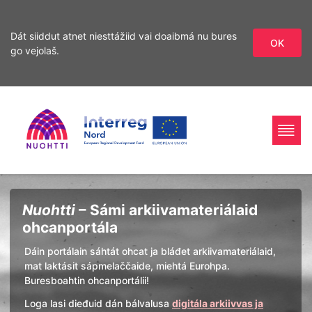
Dát siiddut atnet niesttážiid vai doaibmá nu bures
OK
go vejolaš.
Sirdás
Sirdás
ohcamii
sisdollui
Home
Interreg
Ohcan
Nuohtti
– Sámi arkiivamateriálaid
Page
Nord
ohcanportála
Dáin portálain sáhtát ohcat ja bláđet arkiivamateriálaid,
mat laktásit sápmelaččaide, miehtá Eurohpa.
Buresboahtin ohcanportálii!
Loga lasi dieđuid dán bálvalusa
digitála arkiivvas ja