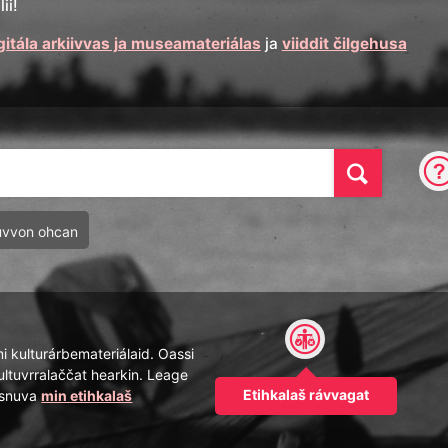
ii!
gitála arkiivvas ja museamateriálas
ja
viiddit čilgehusa
Oza
uvvon ohcan
mi kulturárbemateriálaid. Oassi
ultuvrralaččat hearkin. Leage
Etihkalaš rávvagat
pásnuva
min etihkalaš