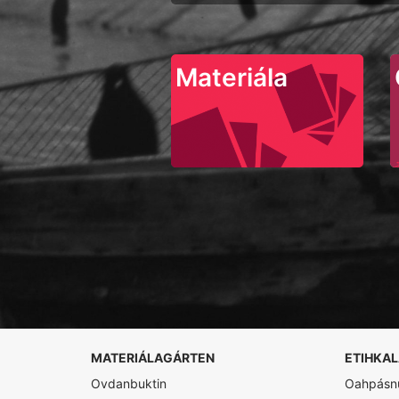
Materiála
MATERIÁLAGÁRTEN
ETIHKA
Ovdanbuktin
Oahpásnu