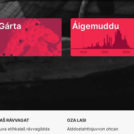
Gárta
Áigemuddu
LAŠ RÁVVAGAT
OZA LASI
va etihkalaš rávvagiidda
Aiddostahttojuvvon ohcan