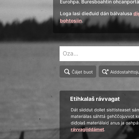
Eurohpa. Buresboahtin ohcanportál
Loga lasi dieđuid dán bálvalusa
di
bohtosiin
.
Aiddostahttoj
Čájet buot
Etihkalaš rávvagat
Dát siiddut dollet sisttisteaset sá
materiálas sáhttá gehččojuvvot k
diđolaš materiálaid anus ja oah
rávvagiiddámet
.