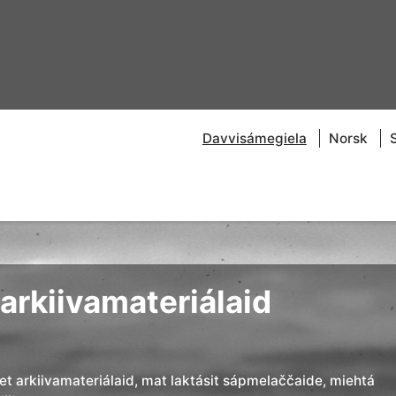
Davvisámegiela
Norsk
arkiivamateriálaid
đet arkiivamateriálaid, mat laktásit sápmelaččaide, miehtá