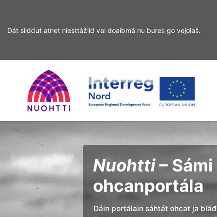
Dát siiddut atnet niesttážiid vai doaibmá nu bures go vejolaš.
Sirdás
Sirdás
ohcamii
sisdollui
Home
Interreg
Ohcan
Page
Nord
Nuohtti
– Sámi 
ohcanportála
Dáin portálain sáhtát ohcat ja blá