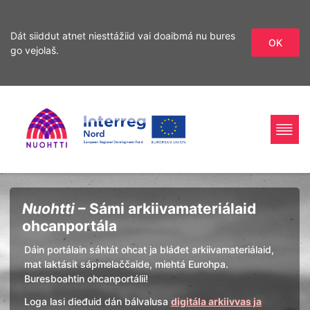
Dát siiddut atnet niesttážiid vai doaibmá nu bures
OK
go vejolaš.
Sirdás
Sirdás
ohcamii
sisdollui
Home
Interreg
Ohcan
Nuohtti
– Sámi arkiivamateriálaid
Page
Nord
ohcanportála
Dáin portálain sáhtát ohcat ja bláđet arkiivamateriálaid,
mat laktásit sápmelaččaide, miehtá Eurohpa.
Buresboahtin ohcanportálii!
Loga lasi dieđuid dán bálvalusa
digitála arkiivvas ja