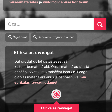
museamateriálas
ja
viiddit čilgehusa bohtosiin
.
Oza
Čájet buot
Aiddostahttojuvvon ohcan
Etihkalaš rávvagat
Dát siiddut dollet sisttisteaset sámi
kulturárbemateriálaid. Oassi materiálas sáhttá
gehččojuvvot kultuvrralaččat hearkin. Leage
diđolaš materiálaid anus ja oahpásnuva
min
etihkalaš rávvagiiddámet
.
Etihkalaš rávvagat