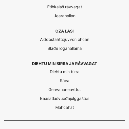
Etihkalaš rávvagat
Jearahallan
OZA LASI
Aiddostahttojuvvon ohcan
Bláđe logahallama
DIEHTU MIN BIRRA JA RÁVVAGAT
Diehtu min birra
Ráva
Geavahaneavttut
Beasatlašvuođajulggaštus
Máhcahat
Interreg