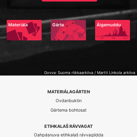
Materiála
Gárta
Áigemuddu
Govva: Suoma riikkaarkiiva / Martti Linkola arkiiva
MATERIÁLAGÁRTEN
Ovdanbuktin
Gártema bohtosat
ETIHKALAŠ RÁVVAGAT
Oahpásnuva etihkalaš rávvagiidda