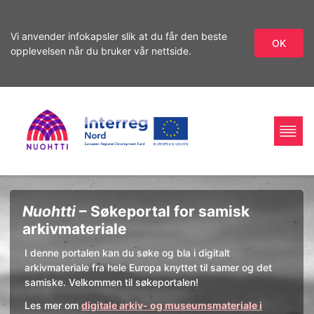
Vi anvender infokapsler slik at du får den beste
OK
opplevelsen når du bruker vår nettside.
Gå
Gå
videre
til
til
innhold
Home
Interreg
søket
Søk
Nuohtti
– Søkeportal for samisk
Page
Nord
arkivmateriale
I denne portalen kan du søke og bla i digitalt
arkivmateriale fra hele Europa knyttet til samer og det
samiske. Velkommen til søkeportalen!
Les mer om
digitale arkiv- og museumsmateriale i