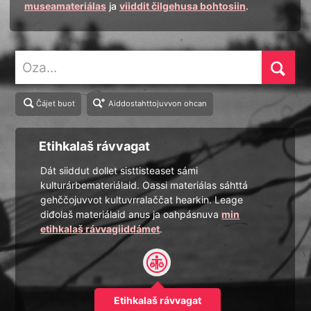
museamateriálas
ja
viiddit čilgehusa bohtosiin
.
Oza
Čájet buot
Aiddostahttojuvvon ohcan
Etihkalaš rávvagat
Dát siiddut dollet sisttisteaset sámi
kulturárbemateriálaid. Oassi materiálas sáhttá
gehččojuvvot kultuvrralaččat hearkin. Leage
diđolaš materiálaid anus ja oahpásnuva
min
etihkalaš rávvagiiddámet
.
Etihkalaš rávvagat