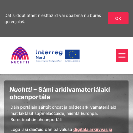
Dát siiddut atnet niesttážiid vai doaibmá nu bures
OK
go vejolaš.
Sirdás
Sirdás
ohcamii
sisdollui
Home
Interreg
Ohcan
Nuohtti
– Sámi arkiivamateriálaid
Page
Nord
ohcanportála
Dáin portálain sáhtát ohcat ja bláđet arkiivamateriálaid,
mat laktásit sápmelaččaide, miehtá Eurohpa.
Buresboahtin ohcanportálii!
Loga lasi dieđuid dán bálvalusa
digitála arkiivvas ja