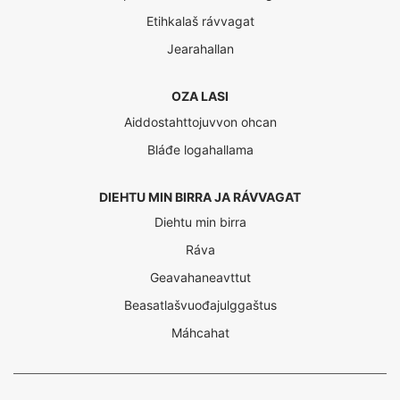
Etihkalaš rávvagat
Jearahallan
OZA LASI
Aiddostahttojuvvon ohcan
Bláđe logahallama
DIEHTU MIN BIRRA JA RÁVVAGAT
Diehtu min birra
Ráva
Geavahaneavttut
Beasatlašvuođajulggaštus
Máhcahat
Interreg