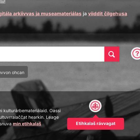
ii!
gitála arkiivvas ja museamateriálas
ja
viiddit čilgehusa
Oza
uvvon ohcan
mi kulturárbemateriálaid. Oassi
ultuvrralaččat hearkin. Leage
Etihkalaš rávvagat
pásnuva
min etihkalaš