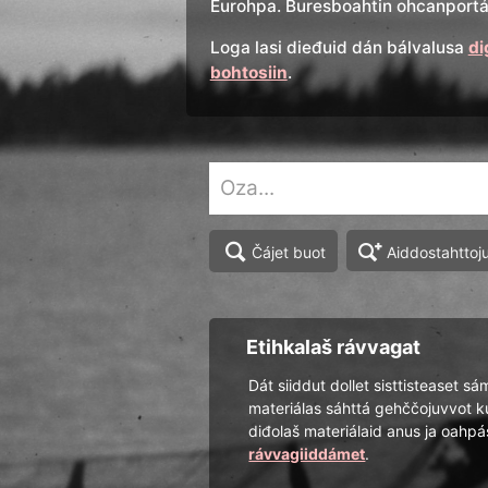
Eurohpa. Buresboahtin ohcanportál
Loga lasi dieđuid dán bálvalusa
di
bohtosiin
.
Aiddostahttoj
Čájet buot
Etihkalaš rávvagat
Dát siiddut dollet sisttisteaset sá
materiálas sáhttá gehččojuvvot k
diđolaš materiálaid anus ja oah
rávvagiiddámet
.