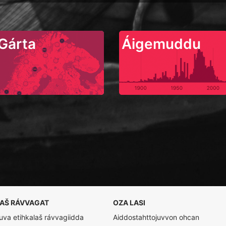
Gárta
Áigemuddu
LAŠ RÁVVAGAT
OZA LASI
va etihkalaš rávvagiidda
Aiddostahttojuvvon ohcan