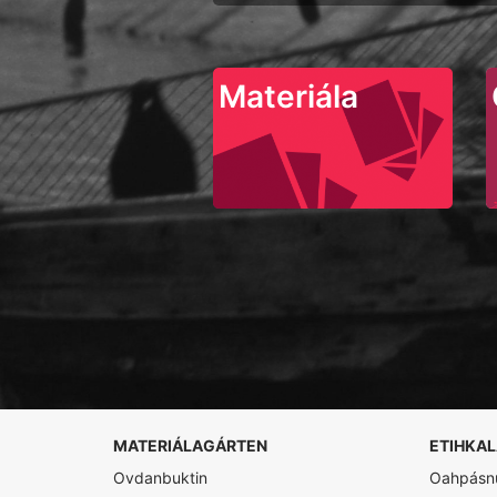
Materiála
MATERIÁLAGÁRTEN
ETIHKA
Ovdanbuktin
Oahpásnu