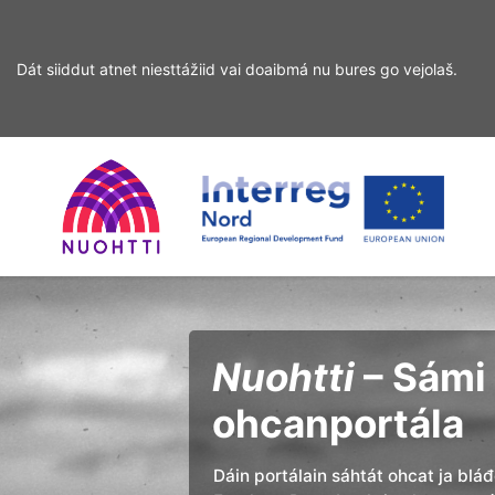
Dát siiddut atnet niesttážiid vai doaibmá nu bures go vejolaš.
Sirdás
Sirdás
ohcamii
sisdollui
Home
Interreg
Ohcan
Page
Nord
Nuohtti
– Sámi 
ohcanportála
Dáin portálain sáhtát ohcat ja blá