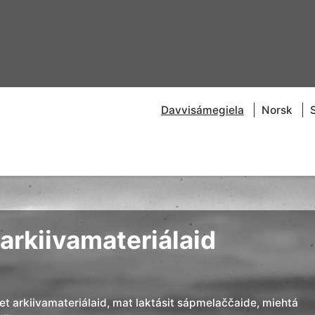
Davvisámegiela
Norsk
arkiivamateriálaid
đet arkiivamateriálaid, mat laktásit sápmelaččaide, miehtá