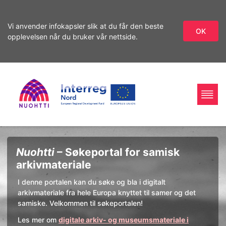
Vi anvender infokapsler slik at du får den beste
OK
opplevelsen når du bruker vår nettside.
Gå
Gå
videre
til
til
innhold
Home
Interreg
søket
Søk
Nuohtti
– Søkeportal for samisk
Page
Nord
arkivmateriale
I denne portalen kan du søke og bla i digitalt
arkivmateriale fra hele Europa knyttet til samer og det
samiske. Velkommen til søkeportalen!
Les mer om
digitale arkiv- og museumsmateriale i