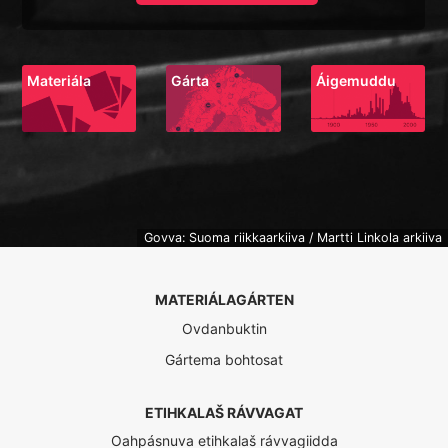
Materiála
Gárta
Áigemuddu
Govva: Suoma riikkaarkiiva / Martti Linkola arkiiva
MATERIÁLAGÁRTEN
Ovdanbuktin
Gártema bohtosat
ETIHKALAŠ RÁVVAGAT
Oahpásnuva etihkalaš rávvagiidda