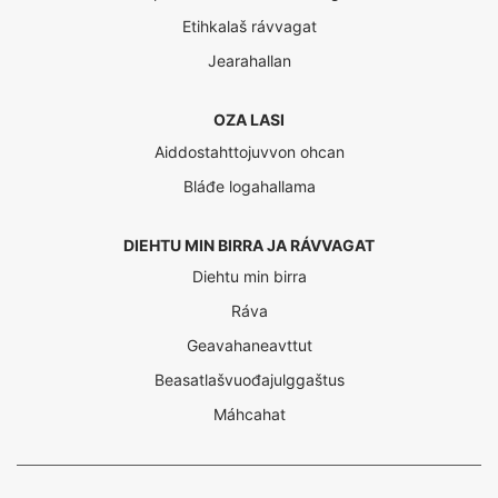
Etihkalaš rávvagat
Jearahallan
OZA LASI
Aiddostahttojuvvon ohcan
Bláđe logahallama
DIEHTU MIN BIRRA JA RÁVVAGAT
Diehtu min birra
Ráva
Geavahaneavttut
Beasatlašvuođajulggaštus
Máhcahat
Interreg