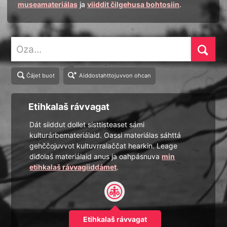
museamateriálas
ja
viiddit čilgehusa bohtosiin
.
Oza
Čájet buot
Aiddostahttojuvvon ohcan
Etihkalaš rávvagat
Dát siiddut dollet sisttisteaset sámi
kulturárbemateriálaid. Oassi materiálas sáhttá
gehččojuvvot kultuvrralaččat hearkin. Leage
diđolaš materiálaid anus ja oahpásnuva
min
etihkalaš rávvagiiddámet
.
Etihkalaš rávvagat