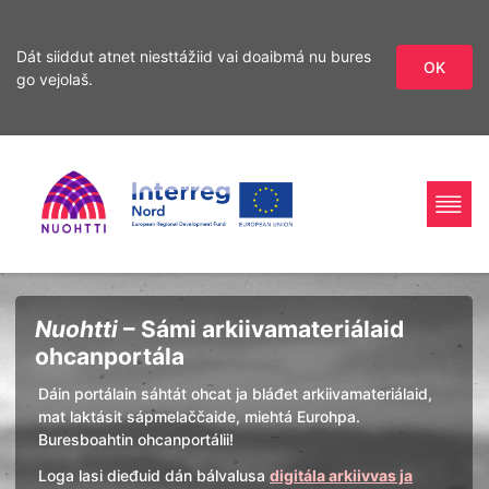
Dát siiddut atnet niesttážiid vai doaibmá nu bures
OK
go vejolaš.
Sirdás
Sirdás
ohcamii
sisdollui
Home
Interreg
Ohcan
Nuohtti
– Sámi arkiivamateriálaid
Page
Nord
ohcanportála
Dáin portálain sáhtát ohcat ja bláđet arkiivamateriálaid,
mat laktásit sápmelaččaide, miehtá Eurohpa.
Buresboahtin ohcanportálii!
Loga lasi dieđuid dán bálvalusa
digitála arkiivvas ja