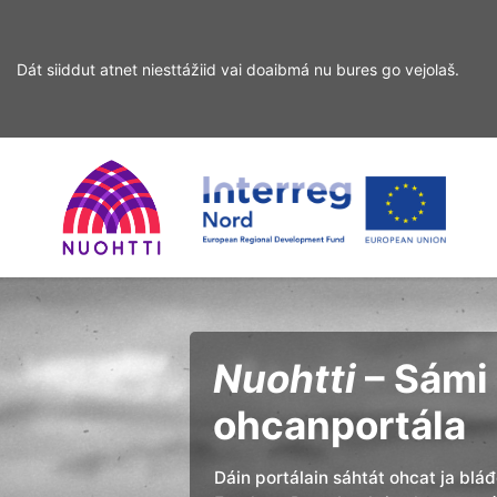
Dát siiddut atnet niesttážiid vai doaibmá nu bures go vejolaš.
Sirdás
Sirdás
ohcamii
sisdollui
Home
Interreg
Ohcan
Page
Nord
Nuohtti
– Sámi 
ohcanportála
Dáin portálain sáhtát ohcat ja blá