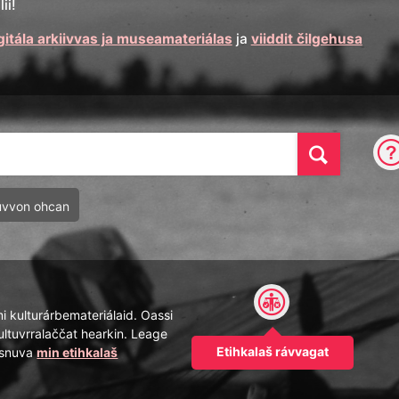
ii!
gitála arkiivvas ja museamateriálas
ja
viiddit čilgehusa
Oza
uvvon ohcan
mi kulturárbemateriálaid. Oassi
ultuvrralaččat hearkin. Leage
Etihkalaš rávvagat
pásnuva
min etihkalaš