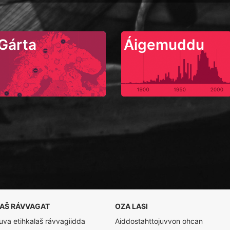
Gárta
Áigemuddu
LAŠ RÁVVAGAT
OZA LASI
va etihkalaš rávvagiidda
Aiddostahttojuvvon ohcan