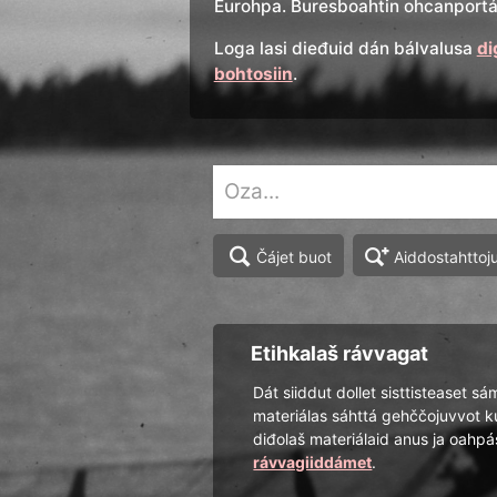
Eurohpa. Buresboahtin ohcanportál
Loga lasi dieđuid dán bálvalusa
di
bohtosiin
.
Aiddostahttoj
Čájet buot
Etihkalaš rávvagat
Dát siiddut dollet sisttisteaset sá
materiálas sáhttá gehččojuvvot k
diđolaš materiálaid anus ja oah
rávvagiiddámet
.