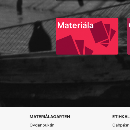
Materiála
MATERIÁLAGÁRTEN
ETIHKA
Ovdanbuktin
Oahpásnu