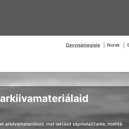
Davvisámegiela
Norsk
arkiivamateriálaid
đet arkiivamateriálaid, mat laktásit sápmelaččaide, miehtá