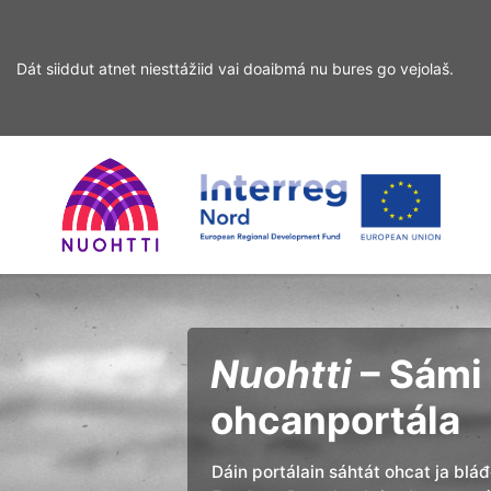
Dát siiddut atnet niesttážiid vai doaibmá nu bures go vejolaš.
Sirdás
Sirdás
ohcamii
sisdollui
Home
Interreg
Ohcan
Page
Nord
Nuohtti
– Sámi 
ohcanportála
Dáin portálain sáhtát ohcat ja blá