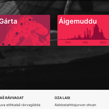
Gárta
Áigemuddu
LAŠ RÁVVAGAT
OZA LASI
va etihkalaš rávvagiidda
Aiddostahttojuvvon ohcan