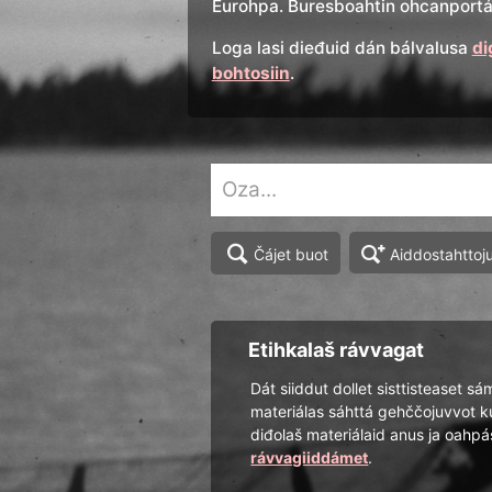
Eurohpa. Buresboahtin ohcanportál
Loga lasi dieđuid dán bálvalusa
di
bohtosiin
.
Aiddostahttoj
Čájet buot
Etihkalaš rávvagat
Dát siiddut dollet sisttisteaset sá
materiálas sáhttá gehččojuvvot k
diđolaš materiálaid anus ja oah
rávvagiiddámet
.