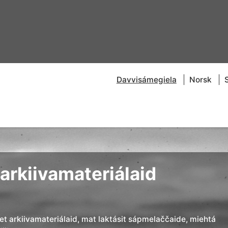
Davvisámegiela
Norsk
arkiivamateriálaid
đet arkiivamateriálaid, mat laktásit sápmelaččaide, miehtá