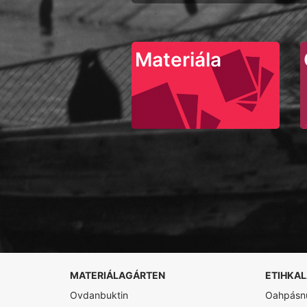
Materiála
MATERIÁLAGÁRTEN
ETIHKA
Ovdanbuktin
Oahpásnu