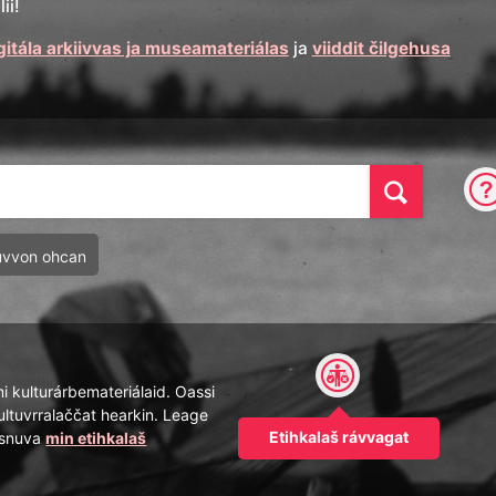
ii!
gitála arkiivvas ja museamateriálas
ja
viiddit čilgehusa
Oza
uvvon ohcan
mi kulturárbemateriálaid. Oassi
ultuvrralaččat hearkin. Leage
Etihkalaš rávvagat
pásnuva
min etihkalaš