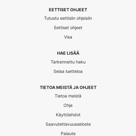
EETTISET OHJEET
Tutustu eettisiin ohjeisiin
Eettiset ohjeet
Visa
HAE LISÄÄ
Tarkennettu haku
Selaa luetteloa
TIETOA MEISTÄ JA OHJEET
Tietoa meistä
Ohje
Käyttöehdot
Saavutettavuusseloste
Palaute