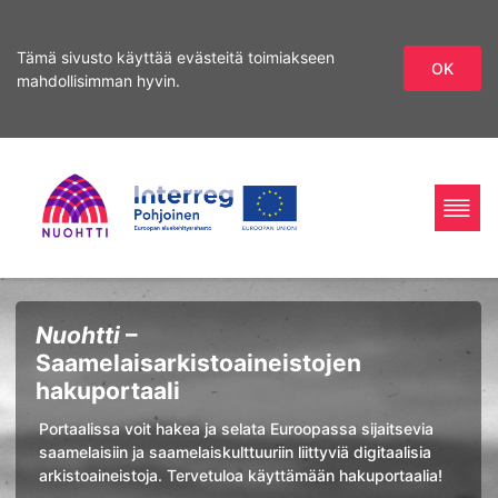
Tämä sivusto käyttää evästeitä toimiakseen
OK
mahdollisimman hyvin.
Siirry
Siirry
hakuun
sisältöön
Home
Interreg
Haku
Nuohtti
–
Page
Nord
Saamelaisarkistoaineistojen
hakuportaali
Portaalissa voit hakea ja selata Euroopassa sijaitsevia
saamelaisiin ja saamelaiskulttuuriin liittyviä digitaalisia
arkistoaineistoja. Tervetuloa käyttämään hakuportaalia!