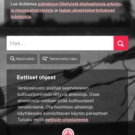
Lue lisätietoa
palveluun liitetyistä digitaalisista arkisto-
ja museoaineistoista
ja
laajan aineistokartoituksen
tuloksista
.
Hae
Näytä kaikki
Tarkennettu haku
Eettiset ohjeet
Verkkosivusto sisältää saamelaiseen
kulttuuriperintöön liittyviä aineistoja. Osaa
aineistoista voidaan pitää kulttuurisesti
sensitiivisenä. Ota huomioon aineistoja
käyttäessäsi kunnioittavan käytön periaatteet.
Tutustu myös
eettisiin ohjeisiimme
.