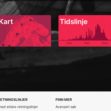
Kart
Tidslinje
RETNINGSLINJER
FINN MER
 med etiske retningslinjer
Avansert søk