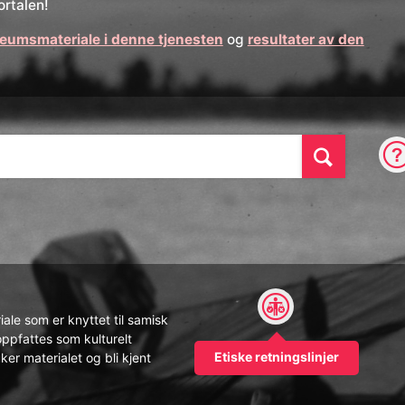
rtalen!
seumsmateriale i denne tjenesten
og
resultater av den
Søk
ale som er knyttet til samisk
oppfattes som kulturelt
Etiske retningslinjer
ker materialet og bli kjent