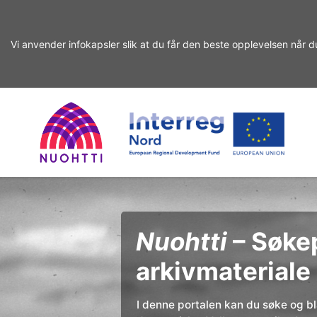
Vi anvender infokapsler slik at du får den beste opplevelsen når d
Gå
Gå
videre
til
til
innhold
Home
Interreg
søket
Søk
Page
Nord
Nuohtti
– Søkep
arkivmateriale
I denne portalen kan du søke og bla