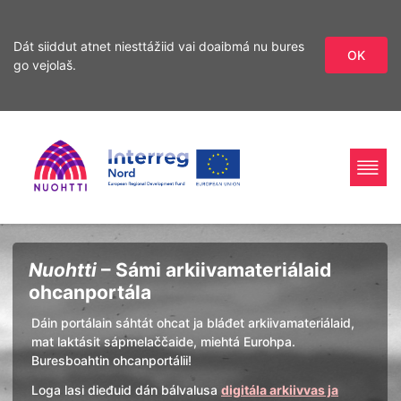
Dát siiddut atnet niesttážiid vai doaibmá nu bures
OK
go vejolaš.
Sirdás
Sirdás
ohcamii
sisdollui
Home
Interreg
Ohcan
Nuohtti
– Sámi arkiivamateriálaid
Page
Nord
ohcanportála
Dáin portálain sáhtát ohcat ja bláđet arkiivamateriálaid,
mat laktásit sápmelaččaide, miehtá Eurohpa.
Buresboahtin ohcanportálii!
Loga lasi dieđuid dán bálvalusa
digitála arkiivvas ja