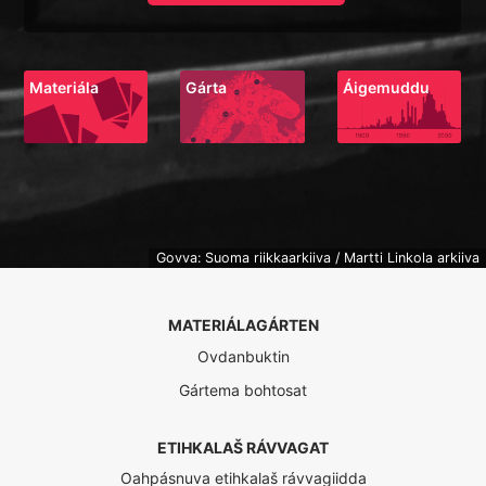
Materiála
Gárta
Áigemuddu
Govva: Suoma riikkaarkiiva / Martti Linkola arkiiva
MATERIÁLAGÁRTEN
Ovdanbuktin
Gártema bohtosat
ETIHKALAŠ RÁVVAGAT
Oahpásnuva etihkalaš rávvagiidda