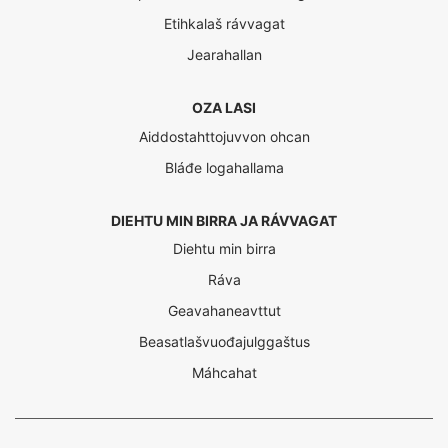
Etihkalaš rávvagat
Jearahallan
OZA LASI
Aiddostahttojuvvon ohcan
Bláđe logahallama
DIEHTU MIN BIRRA JA RÁVVAGAT
Diehtu min birra
Ráva
Geavahaneavttut
Beasatlašvuođajulggaštus
Máhcahat
Interreg