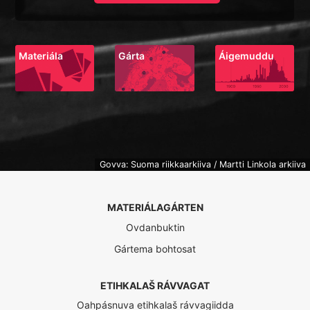
Materiála
Gárta
Áigemuddu
Govva: Suoma riikkaarkiiva / Martti Linkola arkiiva
MATERIÁLAGÁRTEN
Ovdanbuktin
Gártema bohtosat
ETIHKALAŠ RÁVVAGAT
Oahpásnuva etihkalaš rávvagiidda