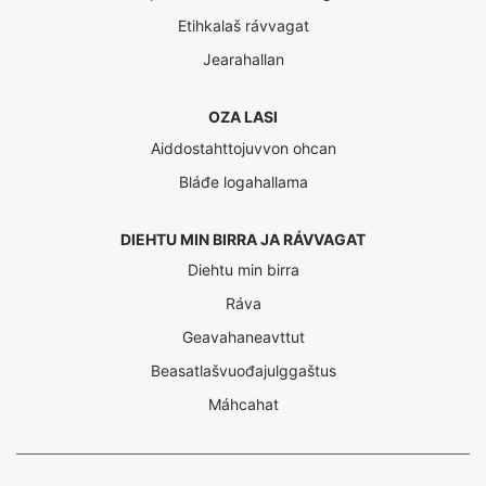
Etihkalaš rávvagat
Jearahallan
OZA LASI
Aiddostahttojuvvon ohcan
Bláđe logahallama
DIEHTU MIN BIRRA JA RÁVVAGAT
Diehtu min birra
Ráva
Geavahaneavttut
Beasatlašvuođajulggaštus
Máhcahat
Interreg