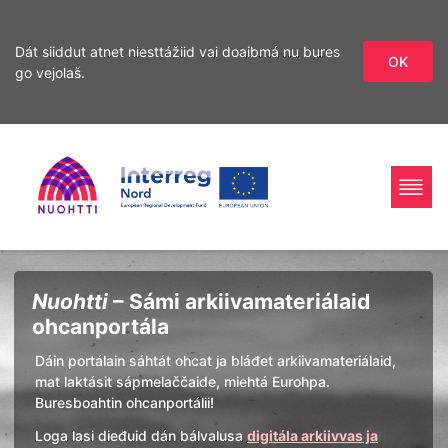
Dát siiddut atnet niesttážiid vai doaibmá nu bures
OK
go vejolaš.
Sirdás
Sirdás
ohcamii
sisdollui
Home
Interreg
Ohcan
Nuohtti
– Sámi arkiivamateriálaid
Page
Nord
ohcanportála
Dáin portálain sáhtát ohcat ja bláđet arkiivamateriálaid,
mat laktásit sápmelaččaide, miehtá Eurohpa.
Buresboahtin ohcanportálii!
Loga lasi dieđuid dán bálvalusa
digitála arkiivvas ja