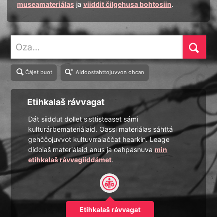
museamateriálas
ja
viiddit čilgehusa bohtosiin
.
Oza
Čájet buot
Aiddostahttojuvvon ohcan
Etihkalaš rávvagat
Dát siiddut dollet sisttisteaset sámi
kulturárbemateriálaid. Oassi materiálas sáhttá
gehččojuvvot kultuvrralaččat hearkin. Leage
diđolaš materiálaid anus ja oahpásnuva
min
etihkalaš rávvagiiddámet
.
Etihkalaš rávvagat