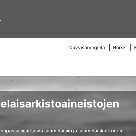
.
Davvisámegiela
Norsk
laisarkistoaineistojen
roopassa sijaitsevia saamelaisiin ja saamelaiskulttuuriin