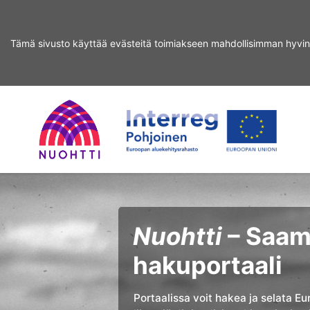
Tämä sivusto käyttää evästeitä toimiakseen mahdollisimman hyvin
Siirry
Siirry
hakuun
sisältöön
Home
Interreg
Haku
Page
Nord
Nuohtti
– Saame
hakuportaali
Portaalissa voit hakea ja selata Eu