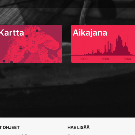
Kartta
Aikajana
T OHJEET
HAE LISÄÄ