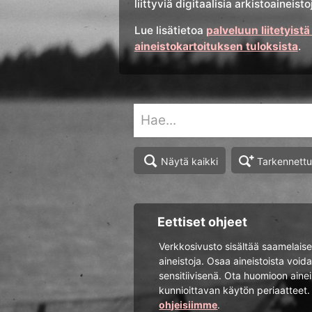
liittyviä digitaalisia arkistoainei
Lue lisätietoa
palveluun liitetyistä
aineistokartoituksen tuloksista
.
Tarkennett
Näytä kaikki
Eettiset ohjeet
Verkkosivusto sisältää saamelaisee
aineistoja. Osaa aineistoista voida
sensitiivisenä. Ota huomioon aine
kunnioittavan käytön periaatteet
ohjeisiimme
.