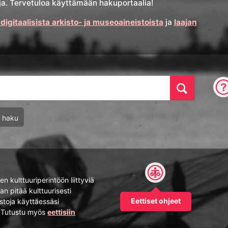
stoja. Tervetuloa käyttämään hakuportaalia!
 digitaalisista arkisto- ja museoaineistoista
ja
laajan
Hae
u haku
n kulttuuriperintöön liittyviä
an pitää kulttuurisesti
Eettiset ohjeet
istoja käyttäessäsi
. Tutustu myös
eettisiin