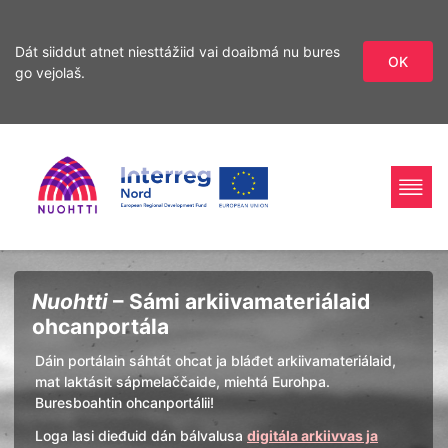
Dát siiddut atnet niesttážiid vai doaibmá nu bures
OK
go vejolaš.
Sirdás
Sirdás
ohcamii
sisdollui
Home
Interreg
Ohcan
Nuohtti
– Sámi arkiivamateriálaid
Page
Nord
ohcanportála
Dáin portálain sáhtát ohcat ja bláđet arkiivamateriálaid,
mat laktásit sápmelaččaide, miehtá Eurohpa.
Buresboahtin ohcanportálii!
Loga lasi dieđuid dán bálvalusa
digitála arkiivvas ja