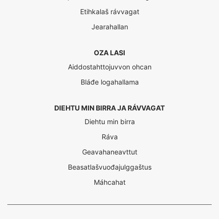
Etihkalaš rávvagat
Jearahallan
OZA LASI
Aiddostahttojuvvon ohcan
Bláđe logahallama
DIEHTU MIN BIRRA JA RÁVVAGAT
Diehtu min birra
Ráva
Geavahaneavttut
Beasatlašvuođajulggaštus
Máhcahat
Interreg