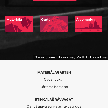
Materiála
Gárta
Áigemuddu
Govva: Suoma riikkaarkiiva / Martti Linkola arkiiva
MATERIÁLAGÁRTEN
Ovdanbuktin
Gártema bohtosat
ETIHKALAŠ RÁVVAGAT
Oahpásnuva etihkalaš rávvagiidda