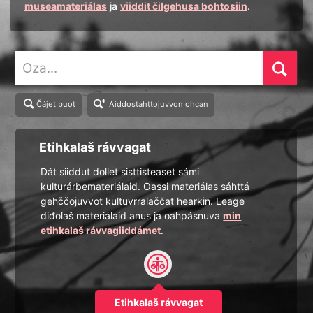
museamateriálas
ja
viiddit čilgehusa bohtosiin
.
Oza
Čájet buot
Aiddostahttojuvvon ohcan
Etihkalaš rávvagat
Dát siiddut dollet sisttisteaset sámi
kulturárbemateriálaid. Oassi materiálas sáhttá
gehččojuvvot kultuvrralaččat hearkin. Leage
diđolaš materiálaid anus ja oahpásnuva
min
etihkalaš rávvagiiddámet
.
Etihkalaš rávvagat