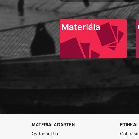
Materiála
MATERIÁLAGÁRTEN
ETIHKA
Ovdanbuktin
Oahpásnu