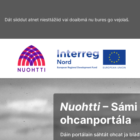
Dát siiddut atnet niesttážiid vai doaibmá nu bures go vejolaš.
Sirdás
Sirdás
ohcamii
sisdollui
Home
Interreg
Ohcan
Page
Nord
Nuohtti
– Sámi 
ohcanportála
Dáin portálain sáhtát ohcat ja blá