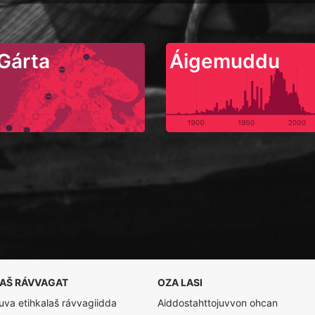
Gárta
Áigemuddu
LAŠ RÁVVAGAT
OZA LASI
va etihkalaš rávvagiidda
Aiddostahttojuvvon ohcan