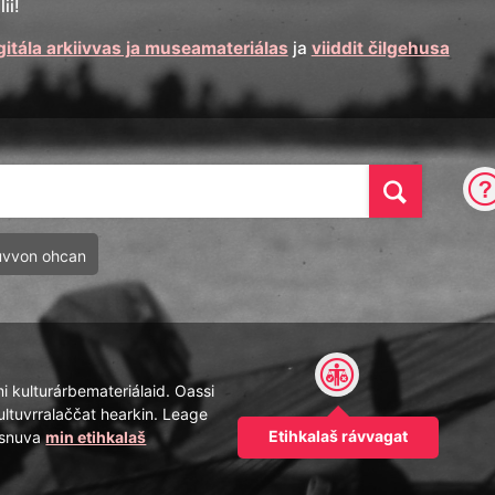
ii!
gitála arkiivvas ja museamateriálas
ja
viiddit čilgehusa
Oza
uvvon ohcan
mi kulturárbemateriálaid. Oassi
ultuvrralaččat hearkin. Leage
Etihkalaš rávvagat
pásnuva
min etihkalaš