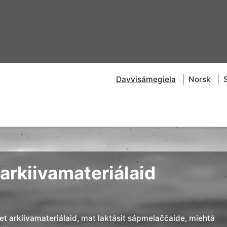
Davvisámegiela
Norsk
arkiivamateriálaid
đet arkiivamateriálaid, mat laktásit sápmelaččaide, miehtá