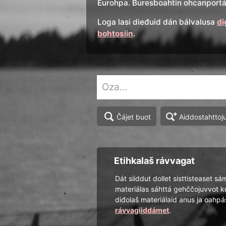
Eurohpa. Buresboahtin ohcanportál
Loga lasi dieđuid dán bálvalusa
di
bohtosiin
.
Aiddostahttoj
Čájet buot
Etihkalaš rávvagat
Dát siiddut dollet sisttisteaset sá
materiálas sáhttá gehččojuvvot k
diđolaš materiálaid anus ja oah
rávvagiiddámet
.