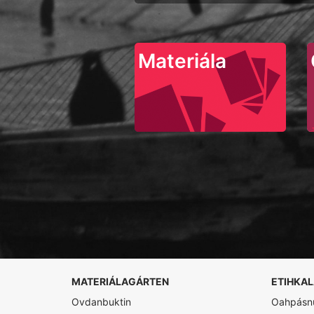
Materiála
MATERIÁLAGÁRTEN
ETIHKA
Ovdanbuktin
Oahpásnu