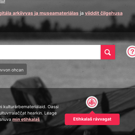
ii!
gitála arkiivvas ja museamateriálas
ja
viiddit čilgehusa
Oza
uvvon ohcan
mi kulturárbemateriálaid. Oassi
ultuvrralaččat hearkin. Leage
Etihkalaš rávvagat
pásnuva
min etihkalaš