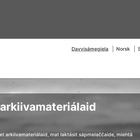
Davvisámegiela
Norsk
arkiivamateriálaid
đet arkiivamateriálaid, mat laktásit sápmelaččaide, miehtá