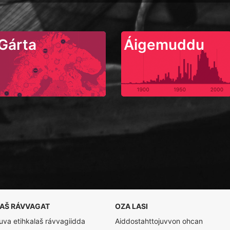
Gárta
Áigemuddu
LAŠ RÁVVAGAT
OZA LASI
va etihkalaš rávvagiidda
Aiddostahttojuvvon ohcan