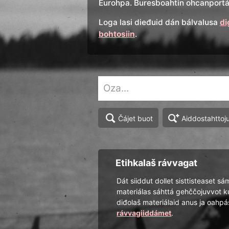
Eurohpa. Buresboahtin ohcanportál
Loga lasi dieđuid dán bálvalusa
di
bohtosiin
.
Aiddostahttoj
Čájet buot
Etihkalaš rávvagat
Dát siiddut dollet sisttisteaset sá
materiálas sáhttá gehččojuvvot k
diđolaš materiálaid anus ja oah
rávvagiiddámet
.