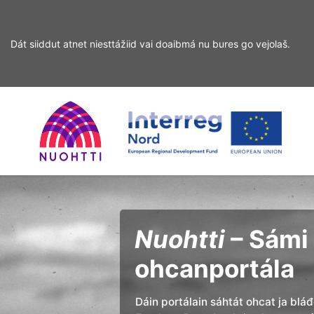
Dát siiddut atnet niesttážiid vai doaibmá nu bures go vejolaš.
Sirdás
Sirdás
ohcamii
sisdollui
Home
Interreg
Ohcan
Page
Nord
Nuohtti
– Sámi 
ohcanportála
Dáin portálain sáhtát ohcat ja blá