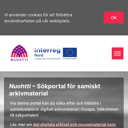
Vi använder cookies för att förbättra
OK
användbarheten på vår webbplats.
Hoppa
Hoppa
till
till
sökning
innehåll
Home
Interreg
Sökning
Nuohtti
– Sökportal för samiskt
Page
Nord
arkivmaterial
Via denna portal kan du söka efter och bläddra i
samiskrelaterat digitalt arkivmaterial i Europa. Välkommen
till sökportalen!
Läs mer om
det digitala arkivet och museimaterial som