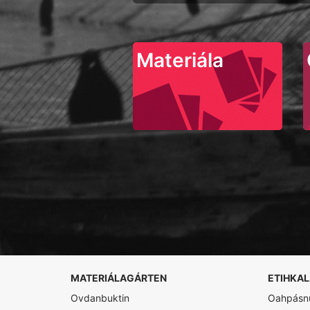
Materiála
MATERIÁLAGÁRTEN
ETIHKA
Ovdanbuktin
Oahpásnu