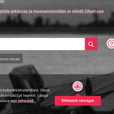
ii!
gitála arkiivvas ja museamateriálas
ja
viiddit čilgehusa
Oza
uvvon ohcan
mi kulturárbemateriálaid. Oassi
ultuvrralaččat hearkin. Leage
Etihkalaš rávvagat
pásnuva
min etihkalaš