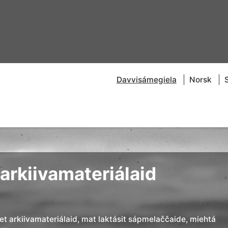
Davvisámegiela
Norsk
arkiivamateriálaid
đet arkiivamateriálaid, mat laktásit sápmelaččaide, miehtá