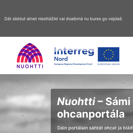
Dát siiddut atnet niesttážiid vai doaibmá nu bures go vejolaš.
Sirdás
Sirdás
ohcamii
sisdollui
Home
Interreg
Ohcan
Page
Nord
Nuohtti
– Sámi 
ohcanportála
Dáin portálain sáhtát ohcat ja blá