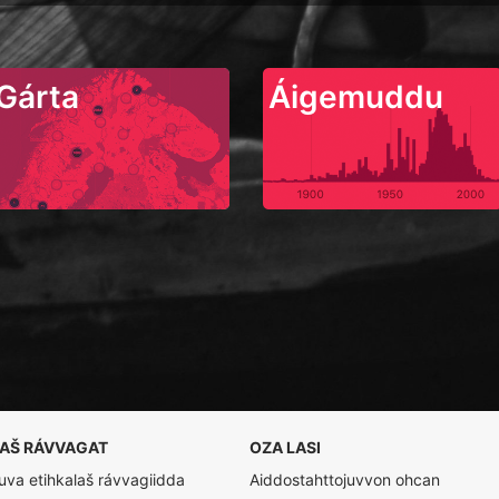
Gárta
Áigemuddu
LAŠ RÁVVAGAT
OZA LASI
va etihkalaš rávvagiidda
Aiddostahttojuvvon ohcan