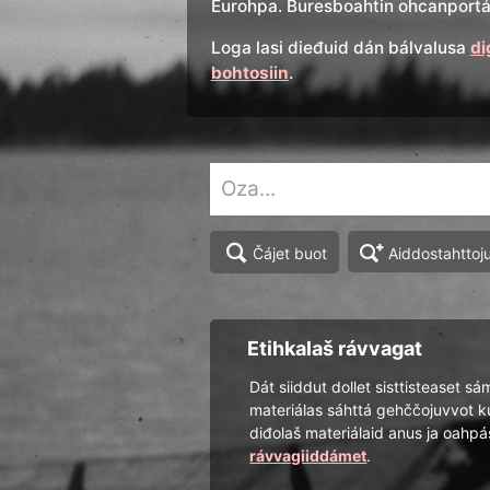
Eurohpa. Buresboahtin ohcanportál
Loga lasi dieđuid dán bálvalusa
di
bohtosiin
.
Aiddostahttoj
Čájet buot
Etihkalaš rávvagat
Dát siiddut dollet sisttisteaset sá
materiálas sáhttá gehččojuvvot k
diđolaš materiálaid anus ja oah
rávvagiiddámet
.