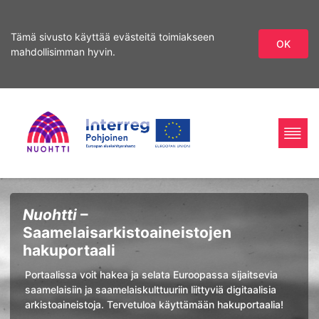
Tämä sivusto käyttää evästeitä toimiakseen
OK
mahdollisimman hyvin.
Siirry
Siirry
hakuun
sisältöön
Home
Interreg
Haku
Nuohtti
–
Page
Nord
Saamelaisarkistoaineistojen
hakuportaali
Portaalissa voit hakea ja selata Euroopassa sijaitsevia
saamelaisiin ja saamelaiskulttuuriin liittyviä digitaalisia
arkistoaineistoja. Tervetuloa käyttämään hakuportaalia!