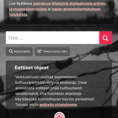
Lue lisätietoa
palveluun liitetyistä digitaalisista arkisto-
ja museoaineistoista
ja
laajan aineistokartoituksen
tuloksista
.
Hae
Näytä kaikki
Tarkennettu haku
Eettiset ohjeet
Verkkosivusto sisältää saamelaiseen
kulttuuriperintöön liittyviä aineistoja. Osaa
aineistoista voidaan pitää kulttuurisesti
sensitiivisenä. Ota huomioon aineistoja
käyttäessäsi kunnioittavan käytön periaatteet.
Tutustu myös
eettisiin ohjeisiimme
.