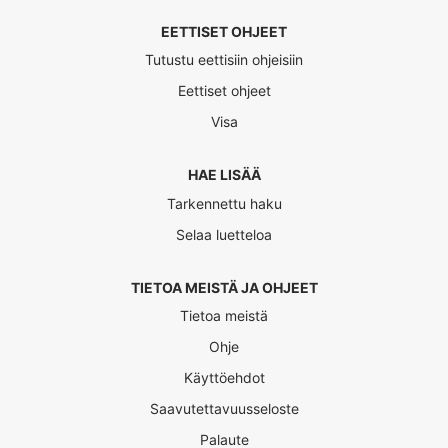
EETTISET OHJEET
Tutustu eettisiin ohjeisiin
Eettiset ohjeet
Visa
HAE LISÄÄ
Tarkennettu haku
Selaa luetteloa
TIETOA MEISTÄ JA OHJEET
Tietoa meistä
Ohje
Käyttöehdot
Saavutettavuusseloste
Palaute