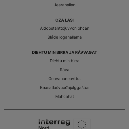
Jearahallan
OZA LASI
Aiddostahttojuvvon ohcan
Bláđe logahallama
DIEHTU MIN BIRRA JA RÁVVAGAT
Diehtu min birra
Ráva
Geavahaneavttut
Beasatlašvuođajulggaštus
Máhcahat
Interreg
Nord