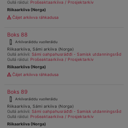
Gullá ráidui:
Prošeaktaarkiiva / Prosjektarkiv
Riikaarkiiva (Norga)
Čájet arkiivva ráhkadusa
Čájet
Boks 88
Ohcanboađus
dárkkes
99992
Arkiivaráiddu vuolleráidu
dieđuid
Riikaarkiiva, Sámi arkiiva (Norga)
Gullá arkiivii:
Sámi oahpahusráđđi - Samisk utdanningsråd
Gullá ráidui:
Prošeaktaarkiiva / Prosjektarkiv
Riikaarkiiva (Norga)
Čájet arkiivva ráhkadusa
Čájet
Boks 89
Ohcanboađus
dárkkes
99993
Arkiivaráiddu vuolleráidu
dieđuid
Riikaarkiiva, Sámi arkiiva (Norga)
Gullá arkiivii:
Sámi oahpahusráđđi - Samisk utdanningsråd
Gullá ráidui:
Prošeaktaarkiiva / Prosjektarkiv
Riikaarkiiva (Norga)