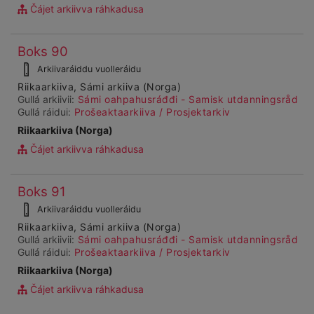
Čájet arkiivva ráhkadusa
Čájet
Boks 90
Ohcanboađus
dárkkes
99994
Arkiivaráiddu vuolleráidu
dieđuid
Riikaarkiiva, Sámi arkiiva (Norga)
Gullá arkiivii:
Sámi oahpahusráđđi - Samisk utdanningsråd
Gullá ráidui:
Prošeaktaarkiiva / Prosjektarkiv
Riikaarkiiva (Norga)
Čájet arkiivva ráhkadusa
Čájet
Boks 91
Ohcanboađus
dárkkes
99995
Arkiivaráiddu vuolleráidu
dieđuid
Riikaarkiiva, Sámi arkiiva (Norga)
Gullá arkiivii:
Sámi oahpahusráđđi - Samisk utdanningsråd
Gullá ráidui:
Prošeaktaarkiiva / Prosjektarkiv
Riikaarkiiva (Norga)
Čájet arkiivva ráhkadusa