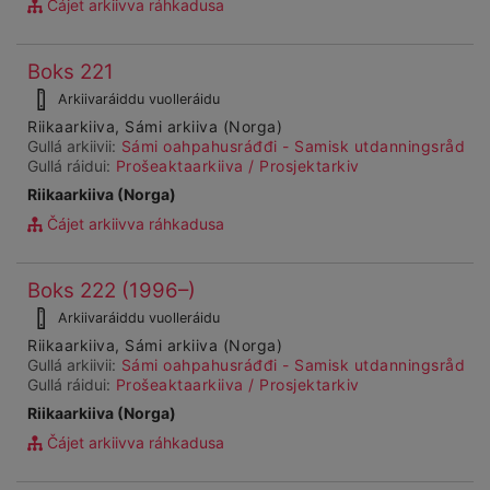
Čájet arkiivva ráhkadusa
Čájet
Boks 221
Ohcanboađus
dárkkes
99985
Arkiivaráiddu vuolleráidu
dieđuid
Riikaarkiiva, Sámi arkiiva (Norga)
Gullá arkiivii:
Sámi oahpahusráđđi - Samisk utdanningsråd
Gullá ráidui:
Prošeaktaarkiiva / Prosjektarkiv
Riikaarkiiva (Norga)
Čájet arkiivva ráhkadusa
Čájet
Boks 222 (1996–)
Ohcanboađus
dárkkes
99986
Arkiivaráiddu vuolleráidu
dieđuid
Riikaarkiiva, Sámi arkiiva (Norga)
Gullá arkiivii:
Sámi oahpahusráđđi - Samisk utdanningsråd
Gullá ráidui:
Prošeaktaarkiiva / Prosjektarkiv
Riikaarkiiva (Norga)
Čájet arkiivva ráhkadusa