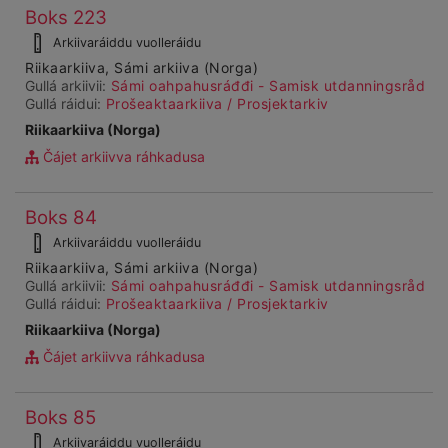
Čájet
Boks 223
Ohcanboađus
dárkkes
99987
Arkiivaráiddu vuolleráidu
dieđuid
Riikaarkiiva, Sámi arkiiva (Norga)
Gullá arkiivii:
Sámi oahpahusráđđi - Samisk utdanningsråd
Gullá ráidui:
Prošeaktaarkiiva / Prosjektarkiv
Riikaarkiiva (Norga)
Čájet arkiivva ráhkadusa
Čájet
Boks 84
Ohcanboađus
dárkkes
99988
Arkiivaráiddu vuolleráidu
dieđuid
Riikaarkiiva, Sámi arkiiva (Norga)
Gullá arkiivii:
Sámi oahpahusráđđi - Samisk utdanningsråd
Gullá ráidui:
Prošeaktaarkiiva / Prosjektarkiv
Riikaarkiiva (Norga)
Čájet arkiivva ráhkadusa
Čájet
Boks 85
Ohcanboađus
dárkkes
99989
Arkiivaráiddu vuolleráidu