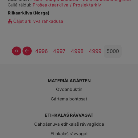
Gullá ráidui:
Prošeaktaarkiiva / Prosjektarkiv
Riikaarkiiva (Norga)
Čájet arkiivva ráhkadusa
Vuosttaš
Ovddit
4996
4997
4998
4999
5000
MATERIÁLAGÁRTEN
Ovdanbuktin
Gártema bohtosat
ETIHKALAŠ RÁVVAGAT
Oahpásnuva etihkalaš rávvagiidda
Etihkalaš rávvagat