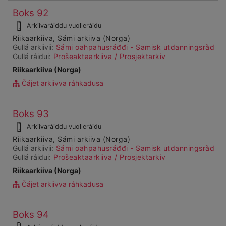
Čájet
Boks 92
Ohcanboađus
dárkkes
99996
Arkiivaráiddu vuolleráidu
dieđuid
Riikaarkiiva, Sámi arkiiva (Norga)
Gullá arkiivii:
Sámi oahpahusráđđi - Samisk utdanningsråd
Gullá ráidui:
Prošeaktaarkiiva / Prosjektarkiv
Riikaarkiiva (Norga)
Čájet arkiivva ráhkadusa
Čájet
Boks 93
Ohcanboađus
dárkkes
99997
Arkiivaráiddu vuolleráidu
dieđuid
Riikaarkiiva, Sámi arkiiva (Norga)
Gullá arkiivii:
Sámi oahpahusráđđi - Samisk utdanningsråd
Gullá ráidui:
Prošeaktaarkiiva / Prosjektarkiv
Riikaarkiiva (Norga)
Čájet arkiivva ráhkadusa
Čájet
Boks 94
Ohcanboađus
dárkkes
99998