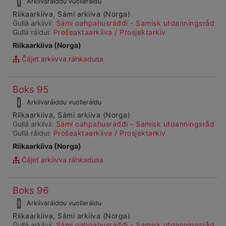
Arkiivaráiddu vuolleráidu
dieđuid
Riikaarkiiva, Sámi arkiiva (Norga)
Gullá arkiivii:
Sámi oahpahusráđđi - Samisk utdanningsråd
Gullá ráidui:
Prošeaktaarkiiva / Prosjektarkiv
Riikaarkiiva (Norga)
Čájet arkiivva ráhkadusa
Čájet
Boks 95
Ohcanboađus
dárkkes
99999
Arkiivaráiddu vuolleráidu
dieđuid
Riikaarkiiva, Sámi arkiiva (Norga)
Gullá arkiivii:
Sámi oahpahusráđđi - Samisk utdanningsråd
Gullá ráidui:
Prošeaktaarkiiva / Prosjektarkiv
Riikaarkiiva (Norga)
Čájet arkiivva ráhkadusa
Čájet
Boks 96
Ohcanboađus
dárkkes
100000
Arkiivaráiddu vuolleráidu
dieđuid
Riikaarkiiva, Sámi arkiiva (Norga)
Gullá arkiivii:
Sámi oahpahusráđđi - Samisk utdanningsråd