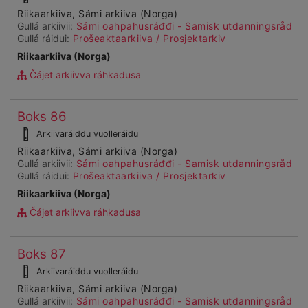
dieđuid
Riikaarkiiva, Sámi arkiiva (Norga)
Gullá arkiivii:
Sámi oahpahusráđđi - Samisk utdanningsråd
Gullá ráidui:
Prošeaktaarkiiva / Prosjektarkiv
Riikaarkiiva (Norga)
Čájet arkiivva ráhkadusa
Čájet
Boks 86
Ohcanboađus
dárkkes
99990
Arkiivaráiddu vuolleráidu
dieđuid
Riikaarkiiva, Sámi arkiiva (Norga)
Gullá arkiivii:
Sámi oahpahusráđđi - Samisk utdanningsråd
Gullá ráidui:
Prošeaktaarkiiva / Prosjektarkiv
Riikaarkiiva (Norga)
Čájet arkiivva ráhkadusa
Čájet
Boks 87
Ohcanboađus
dárkkes
99991
Arkiivaráiddu vuolleráidu
dieđuid
Riikaarkiiva, Sámi arkiiva (Norga)
Gullá arkiivii:
Sámi oahpahusráđđi - Samisk utdanningsråd