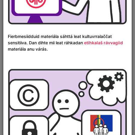
Fierbmesiidduid materiála sáhttá leat kultuvrralaččat
sensitiiva. Dan dihte mii leat ráhkadan
etihkalaš rávvagiid
materiála anu várás.
Áigelinnjá
1600
1700
1800
1900
2000