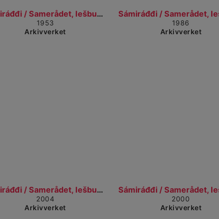
Gå til detaljvisning
G
Sámiráđđi / Samerådet, Iešbuvttaduvvon prentehusat...
1953
1986
Arkivverket
Arkivverket
Gå til detaljvisning
G
Sámiráđđi / Samerådet, Iešbuvttaduvvon prentehusat...
2004
2000
Arkivverket
Arkivverket