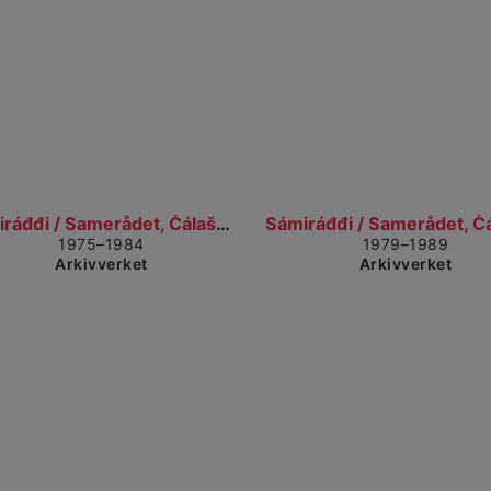
Gå til detaljvisning
Gå t
Sámiráđđi / Samerådet, Čálašeapmi, áššebáhpirat /...
1975–1984
1979–1989
Arkivverket
Arkivverket