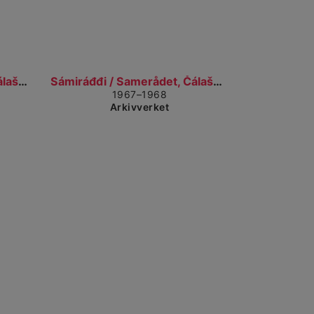
il detaljvisning
Gå til detaljvisning
Sámiráđđi / Samerådet, Čálašeapmi, áššebáhpirat /...
Sámiráđđi / Samerådet, Čálašeapmi, áššebáhpirat /...
1967–1968
Arkivverket