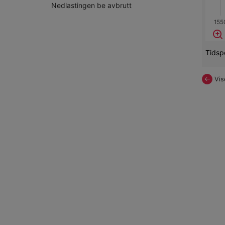
Nedlastingen be avbrutt
155
Tidspe
Previou
Vis
Page
Sø