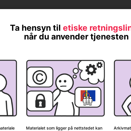
u bruker vår nettside.
Ta hensyn til
etiske retningsli
når du anvender tjenesten
Davvisámegiela
Norsk
ateriale
Materialet som ligger på nettstedet kan
Arkivmate