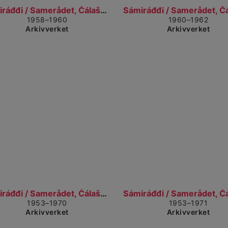
Gå til detaljvisning
Gå t
Sámiráđđi / Samerådet, Čálašeapmi, áššebáhpirat /...
1958–1960
1960–1962
Arkivverket
Arkivverket
Gå til detaljvisning
Gå t
Sámiráđđi / Samerådet, Čálašeapmi, áššebáhpirat /...
1953–1970
1953–1971
Arkivverket
Arkivverket