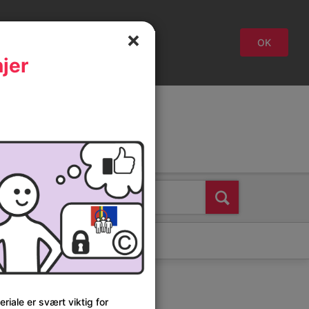
lukk
OK
njer
Svenska
Suomi
English
Søk
riale er svært viktig for