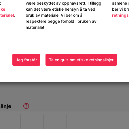
t
være beskyttet av opphavsrett. I tillegg
samene s
ske
kan det være etiske hensyn å ta ved
ber vi b
terialet
.
bruk av materiale. Vi ber om å
retnings
respektere begge forhold i bruken av
materialet.
Jeg forstår
Ta en quiz om etiske retningslinjer
linje