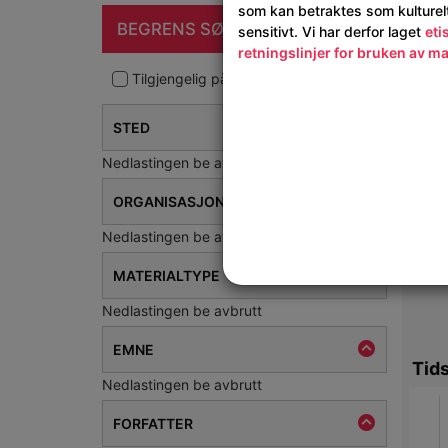
som kan betraktes som kulturel
Kart
BEGRENS SØKET
sensitivt. Vi har derfor laget
eti
retningslinjer for bruken av ma
checkbox_filter
Tilgjengelig på nettet
STED
Nedlastingen be avbrutt
ORGANISASJON
Nedlastingen be avbrutt
MATERIALTYPE
Nedlastingen be avbrutt
EMNE
Tids
Nedlastingen be avbrutt
FORFATTER