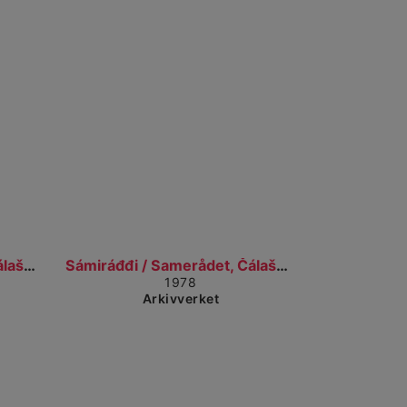
il detaljvisning
Gå til detaljvisning
Sámiráđđi / Samerådet, Čálašeapmi, áššebáhpirat /...
Sámiráđđi / Samerådet, Čálašeapmi, áššebáhpirat /...
1978
Arkivverket