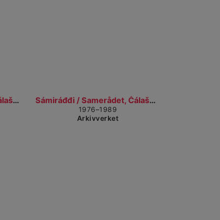
il detaljvisning
Gå til detaljvisning
Sámiráđđi / Samerådet, Čálašeapmi, áššebáhpirat /...
Sámiráđđi / Samerådet, Čálašeapmi, áššebáhpirat /...
1976–1989
Arkivverket