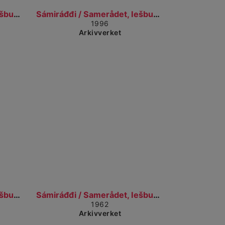
å til detaljvisning
Gå til detaljvisning
Sámiráđđi / Samerådet, Iešbuvttaduvvon prentehusat...
Sámiráđđi / Samerådet, Iešbuvttaduvvon prentehusat...
1996
Arkivverket
å til detaljvisning
Gå til detaljvisning
Sámiráđđi / Samerådet, Iešbuvttaduvvon prentehusat...
Sámiráđđi / Samerådet, Iešbuvttaduvvon prentehusat...
1962
Arkivverket