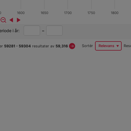
0
1600
1650
1700
1750
1800
Fra
Til
riode i år:
–
år
år
s
Next
Sortér
Relevans
Resu
er
59281
- 59304
resultater av
59,316
Page
keresultater