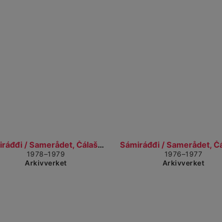
Gå til detaljvisning
Gå t
Sámiráđđi / Samerådet, Čálašeapmi, áššebáhpirat /...
1978–1979
1976–1977
Arkivverket
Arkivverket