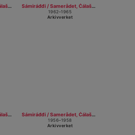
il detaljvisning
Gå til detaljvisning
Sámiráđđi / Samerådet, Čálašeapmi, áššebáhpirat /...
Sámiráđđi / Samerådet, Čálašeapmi, áššebáhpirat /...
1962–1965
Arkivverket
il detaljvisning
Gå til detaljvisning
Sámiráđđi / Samerådet, Čálašeapmi, áššebáhpirat /...
Sámiráđđi / Samerådet, Čálašeapmi, áššebáhpirat /...
1956–1958
Arkivverket