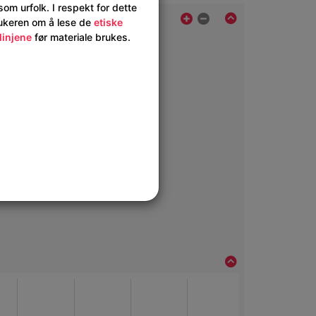
om urfolk. I respekt for dette
rukeren om å lese de
etiske
linjene
før materiale brukes.