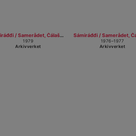
Gå til detaljvisning
Gå t
Sámiráđđi / Samerådet, Čálašeapmi, áššebáhpirat /...
1979
1976–1977
Arkivverket
Arkivverket