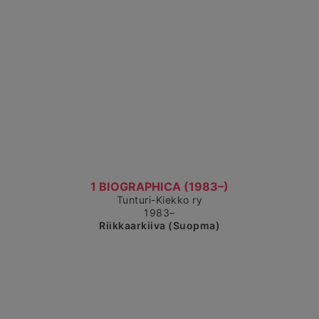
Čájet dárkkes dieđuid
1 BIOGRAPHICA (1983–)
Tunturi-Kiekko ry
1983–
Riikkaarkiiva (Suopma)