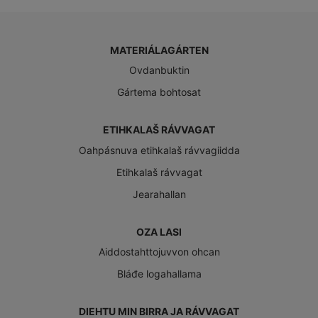
MATERIÁLAGÁRTEN
Ovdanbuktin
Gártema bohtosat
ETIHKALAŠ RÁVVAGAT
Oahpásnuva etihkalaš rávvagiidda
Etihkalaš rávvagat
Jearahallan
OZA LASI
Aiddostahttojuvvon ohcan
Bláđe logahallama
DIEHTU MIN BIRRA JA RÁVVAGAT