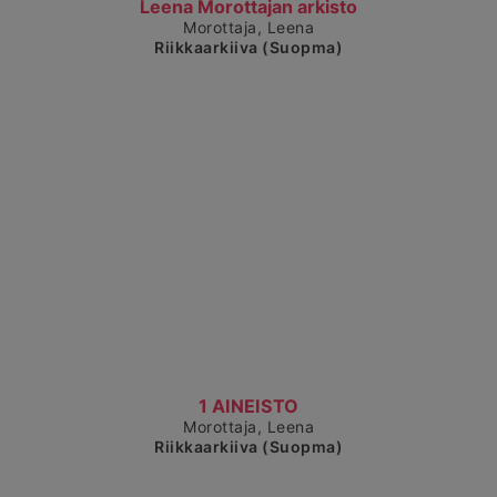
Čájet dárkkes dieđuid
Leena Morottajan arkisto
Morottaja, Leena
Riikkaarkiiva (Suopma)
Čájet dárkkes dieđuid
1 AINEISTO
Morottaja, Leena
Riikkaarkiiva (Suopma)