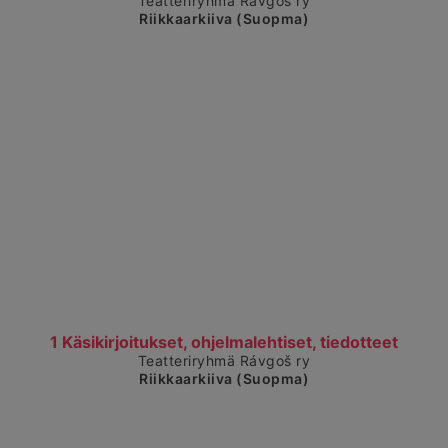
Teatteriryhmä Rávgoš ry
Riikkaarkiiva (Suopma)
Čájet dárkkes dieđuid
1 Käsikirjoitukset, ohjelmalehtiset, tiedotteet
Teatteriryhmä Rávgoš ry
Riikkaarkiiva (Suopma)