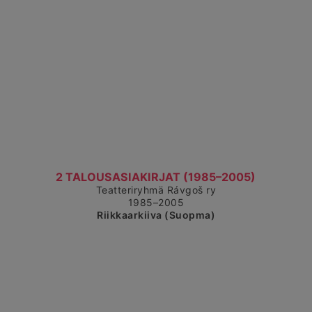
Čájet dárkkes dieđuid
2 TALOUSASIAKIRJAT (1985–2005)
Teatteriryhmä Rávgoš ry
1985–2005
Riikkaarkiiva (Suopma)