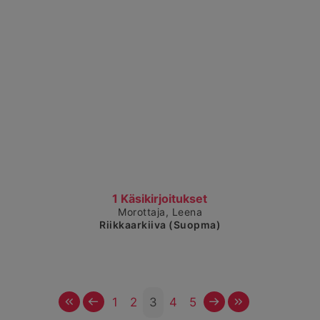
Čájet dárkkes dieđuid
1 Käsikirjoitukset
Morottaja, Leena
Riikkaarkiiva (Suopma)
Vuosttaš
Ovddit
Čuovvovaš
Maŋemus
1
2
3
4
5