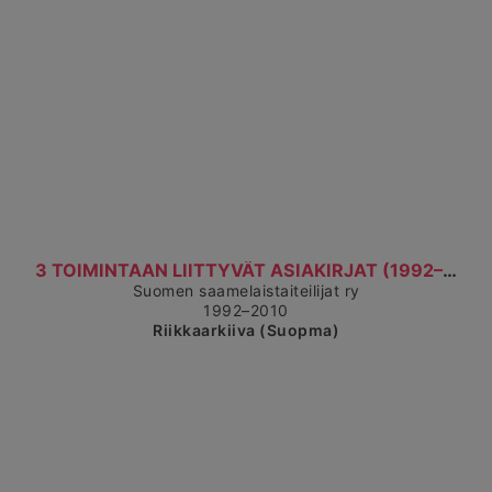
Čájet dárkkes dieđuid
3 TOIMINTAAN LIITTYVÄT ASIAKIRJAT (1992–2010)
Suomen saamelaistaiteilijat ry
1992–2010
Riikkaarkiiva (Suopma)