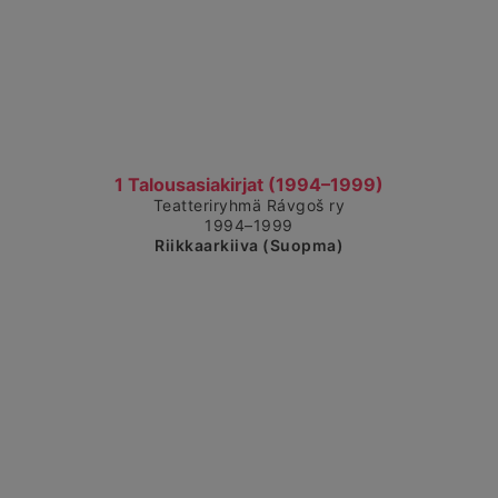
Čájet dárkkes dieđuid
1 Talousasiakirjat (1994–1999)
Teatteriryhmä Rávgoš ry
1994–1999
Riikkaarkiiva (Suopma)