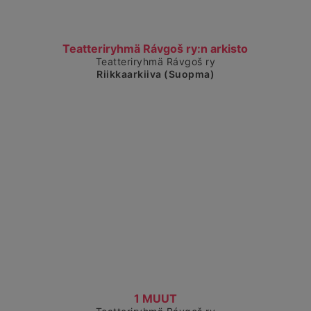
Čájet dárkkes dieđuid
Teatteriryhmä Rávgoš ry:n arkisto
Teatteriryhmä Rávgoš ry
Riikkaarkiiva (Suopma)
Čájet dárkkes dieđuid
1 MUUT