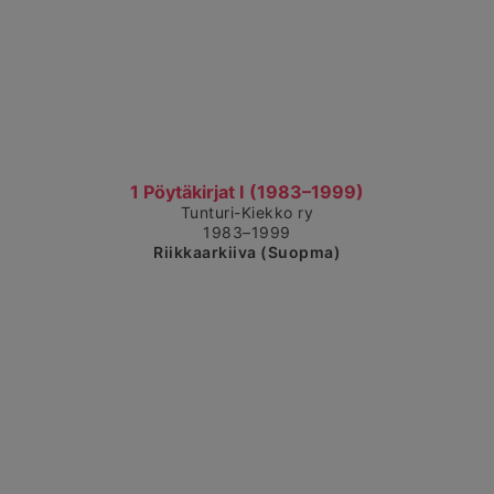
Čájet dárkkes dieđuid
1 Pöytäkirjat I (1983–1999)
Tunturi-Kiekko ry
1983–1999
Riikkaarkiiva (Suopma)