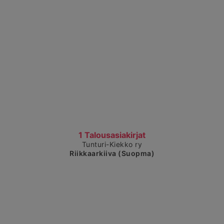
Čájet dárkkes dieđuid
1 Talousasiakirjat
Tunturi-Kiekko ry
Riikkaarkiiva (Suopma)