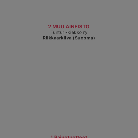
Čájet dárkkes dieđuid
2 MUU AINEISTO
Tunturi-Kiekko ry
Riikkaarkiiva (Suopma)
Čájet dárkkes dieđuid
1 Painotuotteet