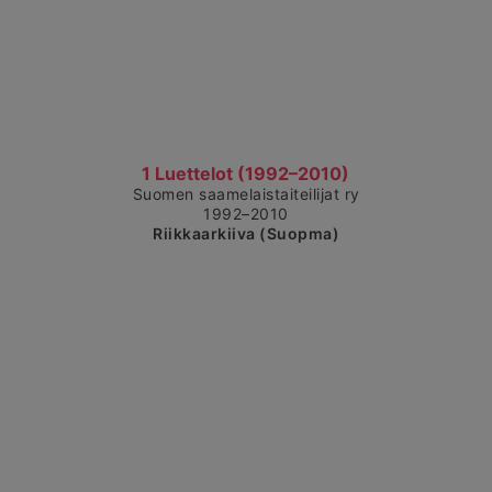
Čájet dárkkes dieđuid
1 Luettelot (1992–2010)
Suomen saamelaistaiteilijat ry
1992–2010
Riikkaarkiiva (Suopma)