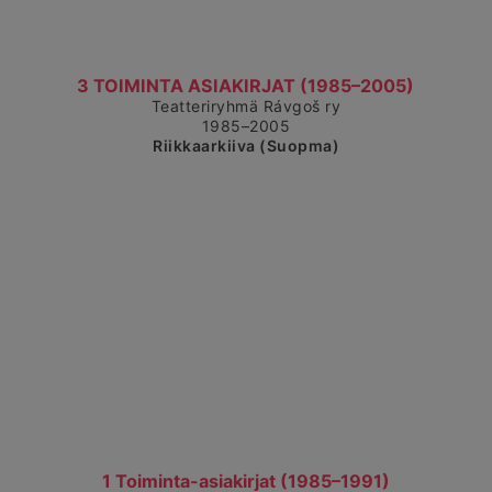
Čájet dárkkes dieđuid
3 TOIMINTA ASIAKIRJAT (1985–2005)
Teatteriryhmä Rávgoš ry
1985–2005
Riikkaarkiiva (Suopma)
Čájet dárkkes dieđuid
1 Toiminta-asiakirjat (1985–1991)