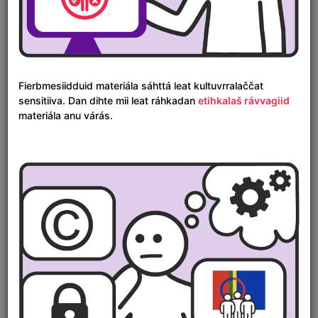
Gárta
Fierbmesiidduid materiála sáhttá leat kultuvrralaččat
sensitiiva. Dan dihte mii leat ráhkadan
etihkalaš rávvagiid
materiála anu várás.
Áigelinnjá