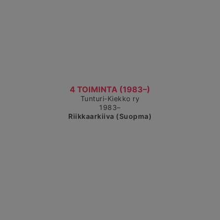
Čájet dárkkes dieđuid
4 TOIMINTA (1983–)
Tunturi-Kiekko ry
1983–
Riikkaarkiiva (Suopma)