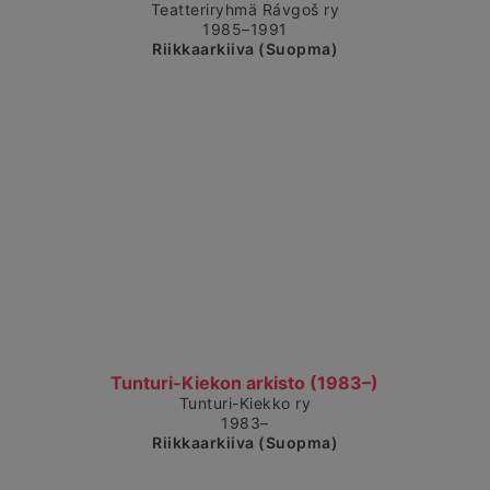
Teatteriryhmä Rávgoš ry
1985–1991
Riikkaarkiiva (Suopma)
Čájet dárkkes dieđuid
Tunturi-Kiekon arkisto (1983–)
Tunturi-Kiekko ry
1983–
Riikkaarkiiva (Suopma)