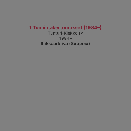
Čájet dárkkes dieđuid
1 Toimintakertomukset (1984–)
Tunturi-Kiekko ry
1984–
Riikkaarkiiva (Suopma)