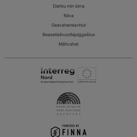
Diehtu min birra
Ráva
Geavahaneavttut
Beasatlašvuođajulggaštus
Máhcahat
Interreg
Nord
Digital
Access
to
the
Sámi
Heritage
Archives
-
Finna
project