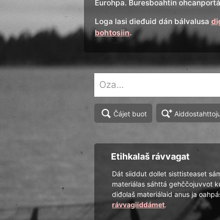
Eurohpa. Buresboahtin ohcanportál
Loga lasi dieđuid dán bálvalusa
di
bohtosiin
.
Aiddostahttoj
Čájet buot
Etihkalaš rávvagat
Dát siiddut dollet sisttisteaset sá
materiálas sáhttá gehččojuvvot k
diđolaš materiálaid anus ja oah
rávvagiiddámet
.