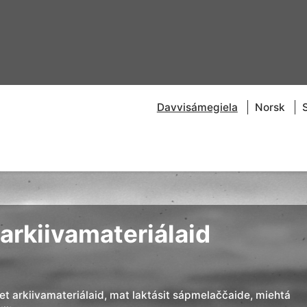
Davvisámegiela
Norsk
arkiivamateriálaid
đet arkiivamateriálaid, mat laktásit sápmelaččaide, miehtá