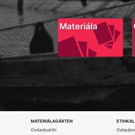
Materiála
MATERIÁLAGÁRTEN
ETIHKA
Ovdanbuktin
Oahpásnu