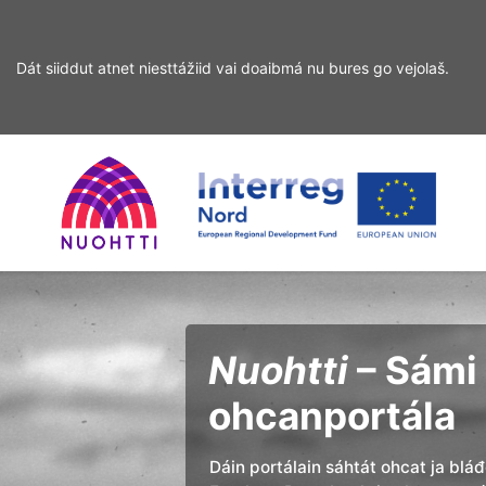
Dát siiddut atnet niesttážiid vai doaibmá nu bures go vejolaš.
Sirdás
Sirdás
ohcamii
sisdollui
Home
Interreg
Ohcan
Page
Nord
Nuohtti
– Sámi 
ohcanportála
Dáin portálain sáhtát ohcat ja blá