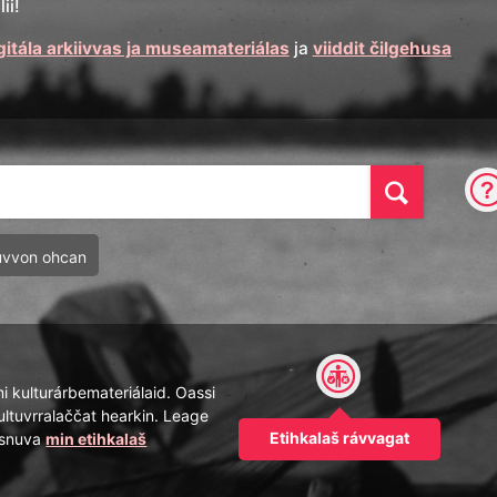
ii!
gitála arkiivvas ja museamateriálas
ja
viiddit čilgehusa
Oza
uvvon ohcan
mi kulturárbemateriálaid. Oassi
ultuvrralaččat hearkin. Leage
Etihkalaš rávvagat
pásnuva
min etihkalaš