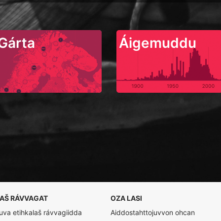
Gárta
Áigemuddu
LAŠ RÁVVAGAT
OZA LASI
va etihkalaš rávvagiidda
Aiddostahttojuvvon ohcan