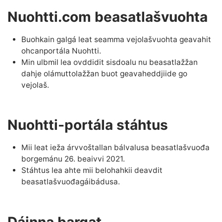
Nuohtti.com beasatlašvuohta
Buohkain galgá leat seamma vejolašvuohta geavahit
ohcanportála Nuohtti.
Min ulbmil lea ovddidit sisdoalu nu beasatlažžan
dahje olámuttolažžan buot geavaheddjiide go
vejolaš.
Nuohtti-portála stáhtus
Mii leat ieža árvvoštallan bálvalusa beasatlašvuođa
borgemánu 26. beaivvi 2021.
Stáhtus lea ahte mii belohahkii deavdit
beasatlašvuođagáibádusa.
Dáinna bargat