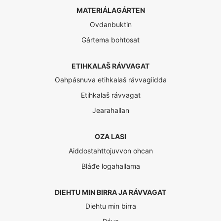
MATERIÁLAGÁRTEN
Ovdanbuktin
Gártema bohtosat
ETIHKALAŠ RÁVVAGAT
Oahpásnuva etihkalaš rávvagiidda
Etihkalaš rávvagat
Jearahallan
OZA LASI
Aiddostahttojuvvon ohcan
Bláđe logahallama
DIEHTU MIN BIRRA JA RÁVVAGAT
Diehtu min birra