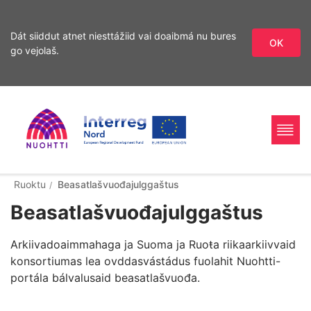
Dát siiddut atnet niesttážiid vai doaibmá nu bures
OK
go vejolaš.
Sirdás
sisdollui
Home
Interreg
Ohcan
Ruoktu
Beasatlašvuođajulggaštus
Beasatlašvuođajulggaštus
Page
Nord
Arkiivadoaimmahaga ja Suoma ja Ruoŧa riikaarkiivvaid
konsortiumas lea ovddasvástádus fuolahit Nuohtti-
portála bálvalusaid beasatlašvuođa.