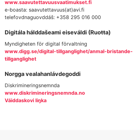
www.saavutettavuusvaatimukset.fi
e-boasta: saavutettavuus(at)avi.fi
telefovdnaguovddáš: +358 295 016 000
Digitála hálddašeami eiseváldi (Ruoŧŧa)
Myndigheten för digital förvaltning
www.digg.se/digital-tillganglighet/anmal-bristande-
tillganglighet
Norgga vealahanlávdegoddi
Diskrimineringsnemnda
www.diskrimineringsnemnda.no
Váiddaskovi liŋka