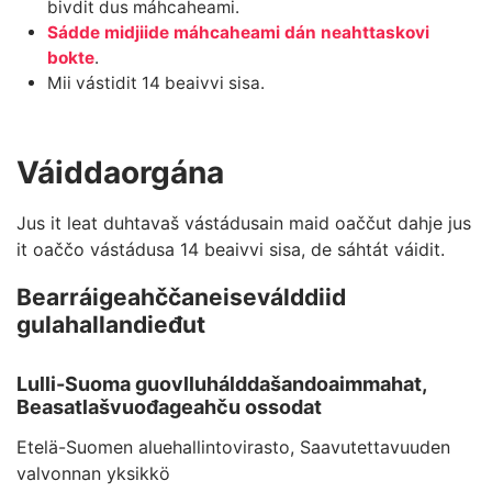
bivdit dus máhcaheami.
Sádde midjiide máhcaheami dán neahttaskovi
bokte
.
Mii vástidit 14 beaivvi sisa.
Váiddaorgána
Jus it leat duhtavaš vástádusain maid oaččut dahje jus
it oaččo vástádusa 14 beaivvi sisa, de sáhtát váidit.
Bearráigeahččaneiseválddiid
gulahallandieđut
Lulli-Suoma guovlluhálddašandoaimmahat,
Beasatlašvuođageahču ossodat
Etelä-Suomen aluehallintovirasto, Saavutettavuuden
valvonnan yksikkö