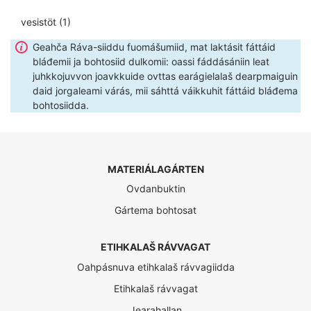
vesistöt
(1)
Geahča Ráva-siiddu fuomášumiid, mat laktásit fáttáid
bláđemii ja bohtosiid dulkomii: oassi fáddásániin leat
juhkkojuvvon joavkkuide ovttas earágielalaš dearpmaiguin
daid jorgaleami várás, mii sáhttá váikkuhit fáttáid bláđema
bohtosiidda.
MATERIÁLAGÁRTEN
Ovdanbuktin
Gártema bohtosat
ETIHKALAŠ RÁVVAGAT
Oahpásnuva etihkalaš rávvagiidda
Etihkalaš rávvagat
Jearahallan