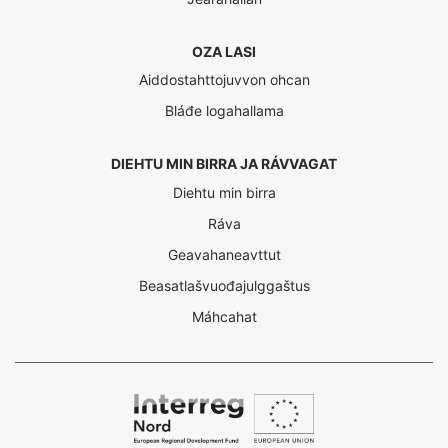
OZA LASI
Aiddostahttojuvvon ohcan
Bláđe logahallama
DIEHTU MIN BIRRA JA RÁVVAGAT
Diehtu min birra
Ráva
Geavahaneavttut
Beasatlašvuođajulggaštus
Máhcahat
Interreg
Nord