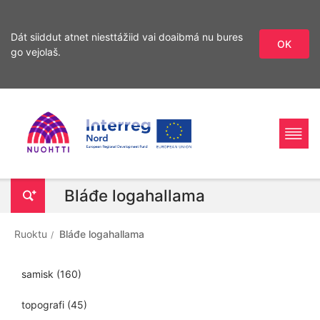
Dát siiddut atnet niesttážiid vai doaibmá nu bures
OK
go vejolaš.
Sirdás
Sirdás
ohcamii
sisdollui
Home
Interreg
Ohcan
Bláđe logahallama
Page
Nord
Ruoktu
Bláđe logahallama
samisk
(160)
topografi
(45)