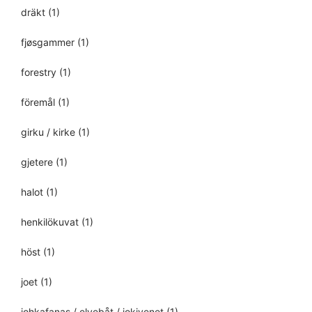
dräkt
(1)
fjøsgammer
(1)
forestry
(1)
föremål
(1)
girku / kirke
(1)
gjetere
(1)
halot
(1)
henkilökuvat
(1)
höst
(1)
joet
(1)
johkafanas / elvebåt / jokivenet
(1)