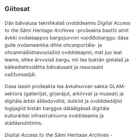
Giitosat
Dán bálvalusa teknihkalaš ovddideamis
Digital Access
to the Sámi Heritage Archives
-prošeakta basttii atnit
ávkki ovdaleappos bargojuvvon vuođđobarggu: dása
gulle ovdamearkka dihte ohcanportála- ja
ohcanmašiidnavuolažiid ovddideapmi, mat juo leat
leame, sihke árvvolaš bargu, mii lea buktán gielalaš ja
báikediehtodáhta bálvalusaid ja resurssaid
oažžunsadjái.
Dasa lassin prošeakta lea ávkahuvvan sakka GLAM-
sektora (galleriijat, girjerájut, arkiivvat ja museat) ja
digitála árbbi áššedovdiid, dutkiid ja ovddideddjiid
logijagiid bistán barggus dálááigásaš digitála
kulturárbbi infrastruktuvrra ovddideamis ja
stáđásnuhttimis.
Digital Access to the Sámi Heritage Archives
-