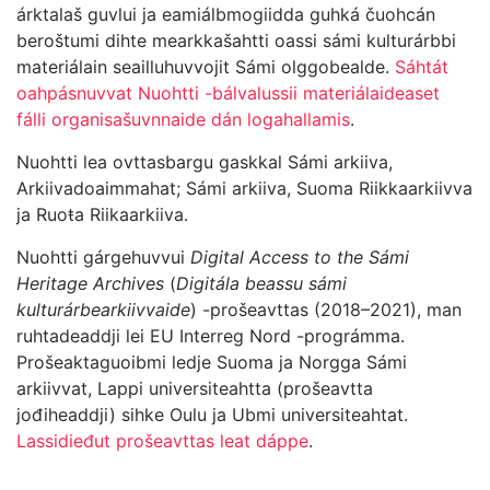
árktalaš guvlui ja eamiálbmogiidda guhká čuohcán
beroštumi dihte mearkkašahtti oassi sámi kulturárbbi
materiálain seailluhuvvojit Sámi olggobealde.
Sáhtát
oahpásnuvvat Nuohtti -bálvalussii materiálaideaset
fálli organisašuvnnaide dán logahallamis
.
Nuohtti lea ovttasbargu gaskkal Sámi arkiiva,
Arkiivadoaimmahat; Sámi arkiiva, Suoma Riikkaarkiivva
ja Ruoŧa Riikaarkiiva.
Nuohtti gárgehuvvui
Digital Access to the Sámi
Heritage Archives
(
Digitála beassu sámi
kulturárbearkiivvaide
) -prošeavttas (2018–2021), man
ruhtadeaddji lei EU Interreg Nord -prográmma.
Prošeaktaguoibmi ledje Suoma ja Norgga Sámi
arkiivvat, Lappi universiteahtta (prošeavtta
jođiheaddji) sihke Oulu ja Ubmi universiteahtat.
Lassidieđut prošeavttas leat dáppe
.