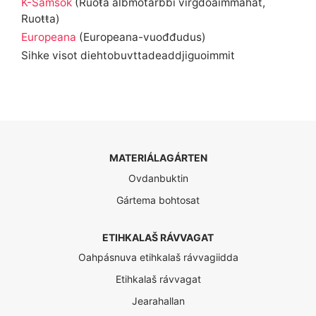
K-Samsök
(Ruoŧa álbmotárbbi virgdoaimmahat,
Ruoŧŧa)
Europeana
(Europeana-vuođđudus)
Sihke visot diehtobuvttadeaddjiguoimmit
MATERIÁLAGÁRTEN
Ovdanbuktin
Gártema bohtosat
ETIHKALAŠ RÁVVAGAT
Oahpásnuva etihkalaš rávvagiidda
Etihkalaš rávvagat
Jearahallan