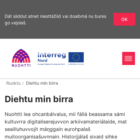
Dát siiddut atnet niesttážiid vai doaibmá nu bures
OK
go vejolaš.
Sirdás
sisdollui
Home
Interreg
Ohcan
Ruoktu
Diehtu min birra
Page
Nord
Diehtu min birra
Nuohtti lea ohcanbálvalus, mii fállá beassama sámi
kultuvrra digitaliserejuvvon arkiivamateriálaide, mat
seailluhuvvojit máŋggain eurohpalaš
muitoorganisašuvnnain. Historjjálaš sivaid sihke