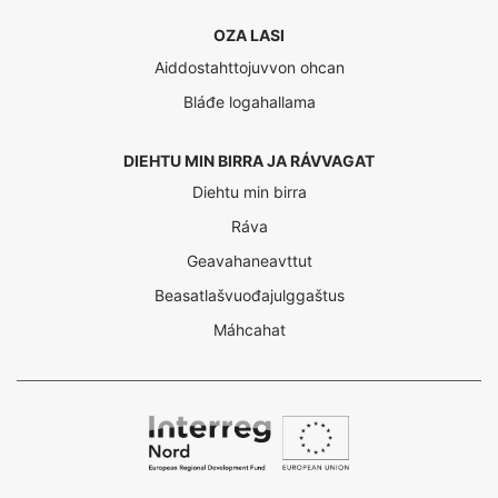
OZA LASI
Aiddostahttojuvvon ohcan
Bláđe logahallama
DIEHTU MIN BIRRA JA RÁVVAGAT
Diehtu min birra
Ráva
Geavahaneavttut
Beasatlašvuođajulggaštus
Máhcahat
Interreg
Nord