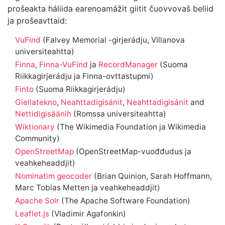
prošeakta háliida earenoamážit giitit čuovvovaš beliid
ja prošeavttaid:
VuFind
(Falvey Memorial -girjerádju, Villanova
universiteahtta)
Finna
,
Finna-VuFind
ja
RecordManager
(Suoma
Riikkagirjerádju ja Finna-ovttastupmi)
Finto
(Suoma Riikkagirjerádju)
Giellatekno
,
Neahttadigisánit
,
Neahttadigisánit
and
Nettidigisäänih
(Romssa universiteahtta)
Wiktionary
(The Wikimedia Foundation ja Wikimedia
Community)
OpenStreetMap
(OpenStreetMap-vuođđudus ja
veahkeheaddjit)
Nominatim geocoder
(Brian Quinion, Sarah Hoffmann,
Marc Tobias Metten ja veahkeheaddjit)
Apache Solr
(The Apache Software Foundation)
Leaflet.js
(Vladimir Agafonkin)