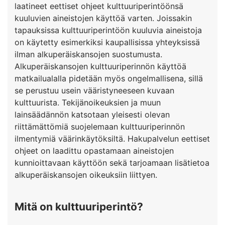
laatineet eettiset ohjeet kulttuuriperintöönsä
kuuluvien aineistojen käyttöä varten. Joissakin
tapauksissa kulttuuriperintöön kuuluvia aineistoja
on käytetty esimerkiksi kaupallisissa yhteyksissä
ilman alkuperäiskansojen suostumusta.
Alkuperäiskansojen kulttuuriperinnön käyttöä
matkailualalla pidetään myös ongelmallisena, sillä
se perustuu usein vääristyneeseen kuvaan
kulttuurista. Tekijänoikeuksien ja muun
lainsäädännön katsotaan yleisesti olevan
riittämättömiä suojelemaan kulttuuriperinnön
ilmentymiä väärinkäytöksiltä. Hakupalvelun eettiset
ohjeet on laadittu opastamaan aineistojen
kunnioittavaan käyttöön sekä tarjoamaan lisätietoa
alkuperäiskansojen oikeuksiin liittyen.
Mitä on kulttuuriperintö?