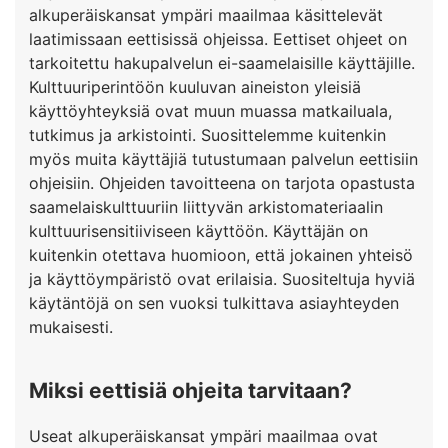
alkuperäiskansat ympäri maailmaa käsittelevät
laatimissaan eettisissä ohjeissa. Eettiset ohjeet on
tarkoitettu hakupalvelun ei-saamelaisille käyttäjille.
Kulttuuriperintöön kuuluvan aineiston yleisiä
käyttöyhteyksiä ovat muun muassa matkailuala,
tutkimus ja arkistointi. Suosittelemme kuitenkin
myös muita käyttäjiä tutustumaan palvelun eettisiin
ohjeisiin. Ohjeiden tavoitteena on tarjota opastusta
saamelaiskulttuuriin liittyvän arkistomateriaalin
kulttuurisensitiiviseen käyttöön. Käyttäjän on
kuitenkin otettava huomioon, että jokainen yhteisö
ja käyttöympäristö ovat erilaisia. Suositeltuja hyviä
käytäntöjä on sen vuoksi tulkittava asiayhteyden
mukaisesti.
Miksi eettisiä ohjeita tarvitaan?
Useat alkuperäiskansat ympäri maailmaa ovat