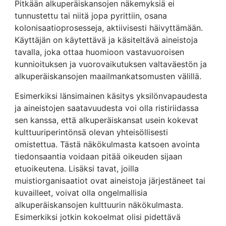
Pitkään alkuperäiskansojen näkemyksiä ei
tunnustettu tai niitä jopa pyrittiin, osana
kolonisaatioprosesseja, aktiivisesti häivyttämään.
Käyttäjän on käytettävä ja käsiteltävä aineistoja
tavalla, joka ottaa huomioon vastavuoroisen
kunnioituksen ja vuorovaikutuksen valtaväestön ja
alkuperäiskansojen maailmankatsomusten välillä.
Esimerkiksi länsimainen käsitys yksilönvapaudesta
ja aineistojen saatavuudesta voi olla ristiriidassa
sen kanssa, että alkuperäiskansat usein kokevat
kulttuuriperintönsä olevan yhteisöllisesti
omistettua. Tästä näkökulmasta katsoen avointa
tiedonsaantia voidaan pitää oikeuden sijaan
etuoikeutena. Lisäksi tavat, joilla
muistiorganisaatiot ovat aineistoja järjestäneet tai
kuvailleet, voivat olla ongelmallisia
alkuperäiskansojen kulttuurin näkökulmasta.
Esimerkiksi jotkin kokoelmat olisi pidettävä