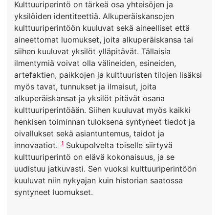
Kulttuuriperintö on tärkeä osa yhteisöjen ja
yksilöiden identiteettiä. Alkuperäiskansojen
kulttuuriperintöön kuuluvat sekä aineelliset että
aineettomat luomukset, joita alkuperäiskansa tai
siihen kuuluvat yksilöt ylläpitävät. Tällaisia
ilmentymiä voivat olla välineiden, esineiden,
artefaktien, paikkojen ja kulttuuristen tilojen lisäksi
myös tavat, tunnukset ja ilmaisut, joita
alkuperäiskansat ja yksilöt pitävät osana
kulttuuriperintöään. Siihen kuuluvat myös kaikki
henkisen toiminnan tuloksena syntyneet tiedot ja
oivallukset sekä asiantuntemus, taidot ja
1
innovaatiot.
Sukupolvelta toiselle siirtyvä
kulttuuriperintö on elävä kokonaisuus, ja se
uudistuu jatkuvasti. Sen vuoksi kulttuuriperintöön
kuuluvat niin nykyajan kuin historian saatossa
syntyneet luomukset.