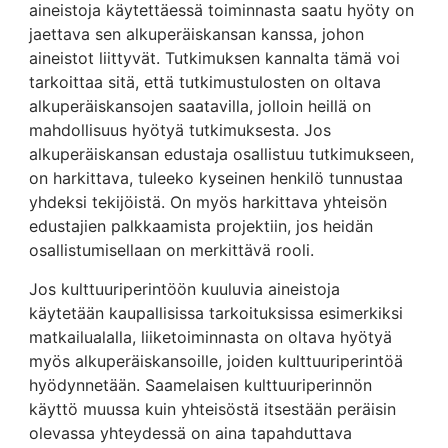
aineistoja käytettäessä toiminnasta saatu hyöty on
jaettava sen alkuperäiskansan kanssa, johon
aineistot liittyvät. Tutkimuksen kannalta tämä voi
tarkoittaa sitä, että tutkimustulosten on oltava
alkuperäiskansojen saatavilla, jolloin heillä on
mahdollisuus hyötyä tutkimuksesta. Jos
alkuperäiskansan edustaja osallistuu tutkimukseen,
on harkittava, tuleeko kyseinen henkilö tunnustaa
yhdeksi tekijöistä. On myös harkittava yhteisön
edustajien palkkaamista projektiin, jos heidän
osallistumisellaan on merkittävä rooli.
Jos kulttuuriperintöön kuuluvia aineistoja
käytetään kaupallisissa tarkoituksissa esimerkiksi
matkailualalla, liiketoiminnasta on oltava hyötyä
myös alkuperäiskansoille, joiden kulttuuriperintöä
hyödynnetään. Saamelaisen kulttuuriperinnön
käyttö muussa kuin yhteisöstä itsestään peräisin
olevassa yhteydessä on aina tapahduttava