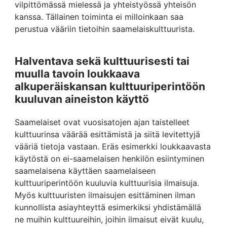
vilpittömässä mielessä ja yhteistyössä yhteisön
kanssa. Tällainen toiminta ei milloinkaan saa
perustua vääriin tietoihin saamelaiskulttuurista.
Halventava sekä kulttuurisesti tai
muulla tavoin loukkaava
alkuperäiskansan kulttuuriperintöön
kuuluvan aineiston käyttö
Saamelaiset ovat vuosisatojen ajan taistelleet
kulttuurinsa väärää esittämistä ja siitä levitettyjä
vääriä tietoja vastaan. Eräs esimerkki loukkaavasta
käytöstä on ei-saamelaisen henkilön esiintyminen
saamelaisena käyttäen saamelaiseen
kulttuuriperintöön kuuluvia kulttuurisia ilmaisuja.
Myös kulttuuristen ilmaisujen esittäminen ilman
kunnollista asiayhteyttä esimerkiksi yhdistämällä
ne muihin kulttuureihin, joihin ilmaisut eivät kuulu,