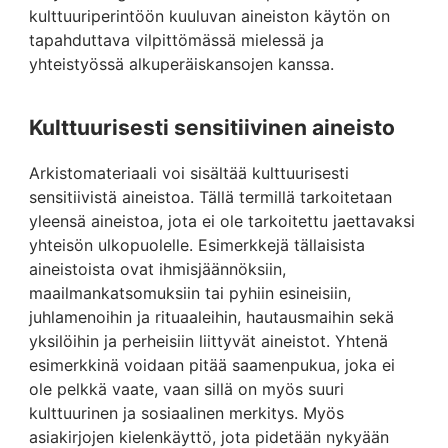
kulttuuriperintöön kuuluvan aineiston käytön on
tapahduttava vilpittömässä mielessä ja
yhteistyössä alkuperäiskansojen kanssa.
Kulttuurisesti sensitiivinen aineisto
Arkistomateriaali voi sisältää kulttuurisesti
sensitiivistä aineistoa. Tällä termillä tarkoitetaan
yleensä aineistoa, jota ei ole tarkoitettu jaettavaksi
yhteisön ulkopuolelle. Esimerkkejä tällaisista
aineistoista ovat ihmisjäännöksiin,
maailmankatsomuksiin tai pyhiin esineisiin,
juhlamenoihin ja rituaaleihin, hautausmaihin sekä
yksilöihin ja perheisiin liittyvät aineistot. Yhtenä
esimerkkinä voidaan pitää saamenpukua, joka ei
ole pelkkä vaate, vaan sillä on myös suuri
kulttuurinen ja sosiaalinen merkitys. Myös
asiakirjojen kielenkäyttö, jota pidetään nykyään