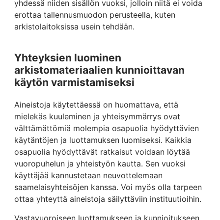
yhdessä niiden sisällön vuoksi, jolloin niitä ei voida
erottaa tallennusmuodon perusteella, kuten
arkistolaitoksissa usein tehdään.
Yhteyksien luominen
arkistomateriaalien kunnioittavan
käytön varmistamiseksi
Aineistoja käytettäessä on huomattava, että
mielekäs kuuleminen ja yhteisymmärrys ovat
välttämättömiä molempia osapuolia hyödyttävien
käytäntöjen ja luottamuksen luomiseksi. Kaikkia
osapuolia hyödyttävät ratkaisut voidaan löytää
vuoropuhelun ja yhteistyön kautta. Sen vuoksi
käyttäjää kannustetaan neuvottelemaan
saamelaisyhteisöjen kanssa. Voi myös olla tarpeen
ottaa yhteyttä aineistoja säilyttäviin instituutioihin.
Vastavuoroiseen luottamukseen ja kunnioitukseen