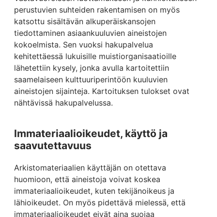
perustuvien suhteiden rakentamisen on myös
katsottu sisältävän alkuperäiskansojen
tiedottaminen asiaankuuluvien aineistojen
kokoelmista. Sen vuoksi hakupalvelua
kehitettäessä lukuisille muistiorganisaatioille
lähetettiin kysely, jonka avulla kartoitettiin
saamelaiseen kulttuuriperintöön kuuluvien
aineistojen sijainteja. Kartoituksen tulokset ovat
nähtävissä hakupalvelussa.
Immateriaalioikeudet, käyttö ja
saavutettavuus
Arkistomateriaalien käyttäjän on otettava
huomioon, että aineistoja voivat koskea
immateriaalioikeudet, kuten tekijänoikeus ja
lähioikeudet. On myös pidettävä mielessä, että
immateriaalioikeudet eivät aina suojaa