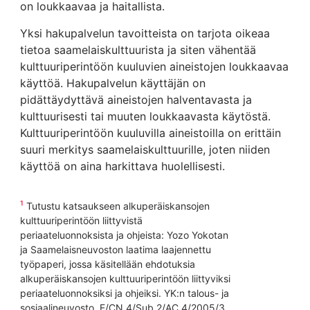
on loukkaavaa ja haitallista.
Yksi hakupalvelun tavoitteista on tarjota oikeaa
tietoa saamelaiskulttuurista ja siten vähentää
kulttuuriperintöön kuuluvien aineistojen loukkaavaa
käyttöä. Hakupalvelun käyttäjän on
pidättäydyttävä aineistojen halventavasta ja
kulttuurisesti tai muuten loukkaavasta käytöstä.
Kulttuuriperintöön kuuluvilla aineistoilla on erittäin
suuri merkitys saamelaiskulttuurille, joten niiden
käyttöä on aina harkittava huolellisesti.
1
Tutustu katsaukseen alkuperäiskansojen
kulttuuriperintöön liittyvistä
periaateluonnoksista ja ohjeista: Yozo Yokotan
ja Saamelaisneuvoston laatima laajennettu
työpaperi, jossa käsitellään ehdotuksia
alkuperäiskansojen kulttuuriperintöön liittyviksi
periaateluonnoksiksi ja ohjeiksi. YK:n talous- ja
sosiaalineuvosto. E/CN.4/Sub.2/AC.4/2005/3