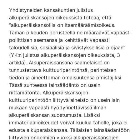
Yhdistyneiden kansakuntien julistus
alkuperäiskansojen oikeuksista toteaa, että
“alkuperäiskansoilla on itsemääräämisoikeus.
Tämän oikeuden perusteella ne määräävät vapaasti
poliittisen asemansa ja kehittävät vapaasti
taloudellisia, sosiaalisia ja sivistyksellisiä olojaan”
(YK:n julistus alkuperäiskansojen oikeuksista, 3
artikla). Alkuperäiskansana saamelaiset on
tunnustettava kulttuuriperintönsä, perinteisen
tiedon ja aineettoman omaisuutensa omistajiksi.
Tässä suhteessa lainsäädäntö on usein
riittämätöntä. Alkuperäiskansojen
kulttuuriperintöön liittyvä aineisto on usein lain
mukaan vapaasti hyödynnettävissä ilman
alkuperäiskansan suostumusta. Lisäksi
immateriaalioikeudet voivat kuulua taholle, joka ei
edusta alkuperäiskansaa. Tällaisten lainsäädäntöön
liittyvien ongelmien vuoksi alkuperäiskansojen