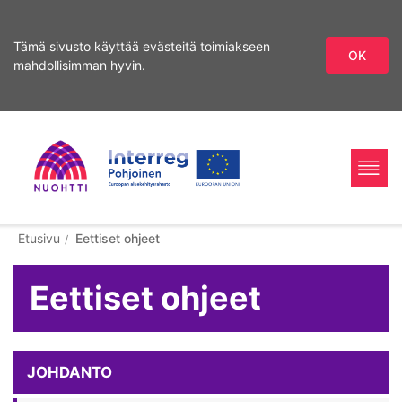
Tämä sivusto käyttää evästeitä toimiakseen
OK
mahdollisimman hyvin.
Siirry
sisältöön
Home
Interreg
Haku
Etusivu
Eettiset ohjeet
Page
Nord
Eettiset ohjeet
JOHDANTO