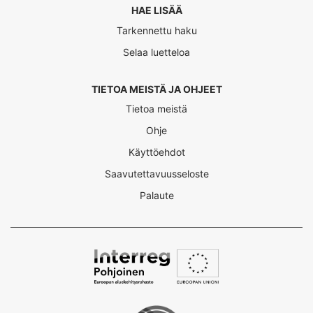
HAE LISÄÄ
Tarkennettu haku
Selaa luetteloa
TIETOA MEISTÄ JA OHJEET
Tietoa meistä
Ohje
Käyttöehdot
Saavutettavuusseloste
Palaute
Interreg
Nord
Digital
Access