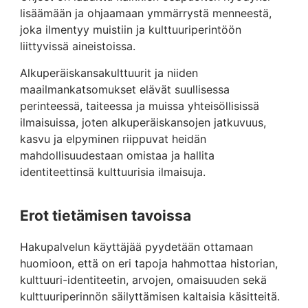
lisäämään ja ohjaamaan ymmärrystä menneestä,
joka ilmentyy muistiin ja kulttuuriperintöön
liittyvissä aineistoissa.
Alkuperäiskansakulttuurit ja niiden
maailmankatsomukset elävät suullisessa
perinteessä, taiteessa ja muissa yhteisöllisissä
ilmaisuissa, joten alkuperäiskansojen jatkuvuus,
kasvu ja elpyminen riippuvat heidän
mahdollisuudestaan omistaa ja hallita
identiteettinsä kulttuurisia ilmaisuja.
Erot tietämisen tavoissa
Hakupalvelun käyttäjää pyydetään ottamaan
huomioon, että on eri tapoja hahmottaa historian,
kulttuuri-identiteetin, arvojen, omaisuuden sekä
kulttuuriperinnön säilyttämisen kaltaisia käsitteitä.