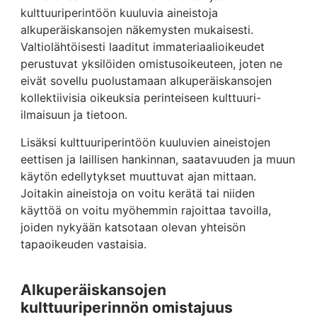
kulttuuriperintöön kuuluvia aineistoja
alkuperäiskansojen näkemysten mukaisesti.
Valtiolähtöisesti laaditut immateriaalioikeudet
perustuvat yksilöiden omistusoikeuteen, joten ne
eivät sovellu puolustamaan alkuperäiskansojen
kollektiivisia oikeuksia perinteiseen kulttuuri-
ilmaisuun ja tietoon.
Lisäksi kulttuuriperintöön kuuluvien aineistojen
eettisen ja laillisen hankinnan, saatavuuden ja muun
käytön edellytykset muuttuvat ajan mittaan.
Joitakin aineistoja on voitu kerätä tai niiden
käyttöä on voitu myöhemmin rajoittaa tavoilla,
joiden nykyään katsotaan olevan yhteisön
tapaoikeuden vastaisia.
Alkuperäiskansojen
kulttuuriperinnön omistajuus