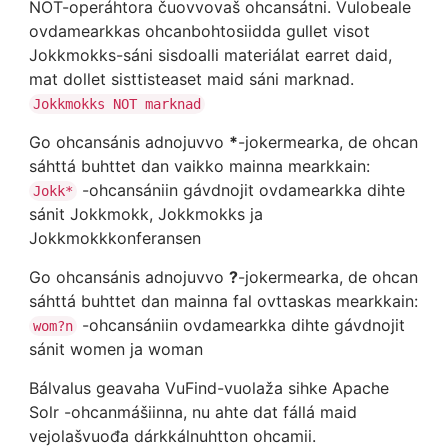
NOT-operáhtora čuovvovaš ohcansátni. Vulobeale
ovdamearkkas ohcanbohtosiidda gullet visot
Jokkmokks-sáni sisdoalli materiálat earret daid,
mat dollet sisttisteaset maid sáni marknad.
Jokkmokks NOT marknad
Go ohcansánis adnojuvvo
*
-jokermearka, de ohcan
sáhttá buhttet dan vaikko mainna mearkkain:
-ohcansániin gávdnojit ovdamearkka dihte
Jokk*
sánit Jokkmokk, Jokkmokks ja
Jokkmokkkonferansen
Go ohcansánis adnojuvvo
?
-jokermearka, de ohcan
sáhttá buhttet dan mainna fal ovttaskas mearkkain:
-ohcansániin ovdamearkka dihte gávdnojit
wom?n
sánit women ja woman
Bálvalus geavaha VuFind-vuolaža sihke Apache
Solr -ohcanmášiinna, nu ahte dat fállá maid
vejolašvuođa dárkkálnuhtton ohcamii.