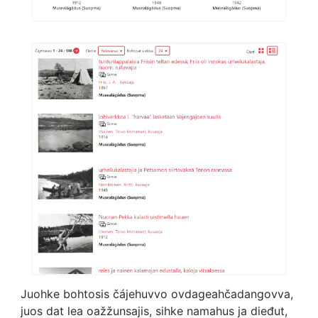
Juohke bohtosis čájehuvvo ovdageahčadangovva,
juos dat lea oažžunsajis, sihke namahus ja dieđut,