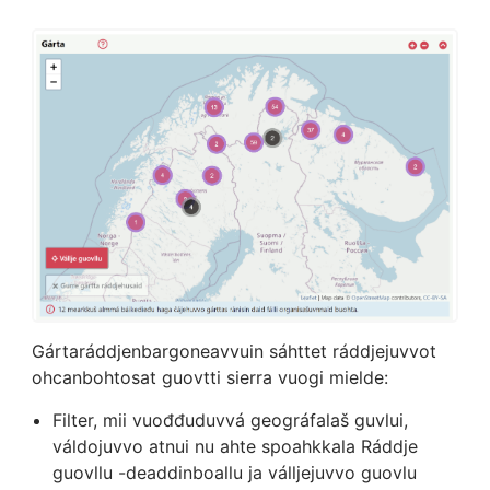
Gártaráddjenbargoneavvuin sáhttet ráddjejuvvot
ohcanbohtosat guovtti sierra vuogi mielde:
Filter, mii vuođđuduvvá geográfalaš guvlui,
váldojuvvo atnui nu ahte spoahkkala Ráddje
guovllu -deaddinboallu ja válljejuvvo guovlu