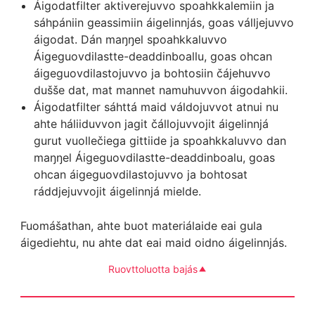
Áigodatfilter aktiverejuvvo spoahkkalemiin ja
sáhpániin geassimiin áigelinnjás, goas válljejuvvo
áigodat. Dán maŋŋel spoahkkaluvvo
Áigeguovdilastte-deaddinboallu, goas ohcan
áigeguovdilastojuvvo ja bohtosiin čájehuvvo
dušše dat, mat mannet namuhuvvon áigodahkii.
Áigodatfilter sáhttá maid váldojuvvot atnui nu
ahte háliiduvvon jagit čállojuvvojit áigelinnjá
gurut vuollečiega gittiide ja spoahkkaluvvo dan
maŋŋel Áigeguovdilastte-deaddinboalu, goas
ohcan áigeguovdilastojuvvo ja bohtosat
ráddjejuvvojit áigelinnjá mielde.
Fuomášathan, ahte buot materiálaide eai gula
áigediehtu, nu ahte dat eai maid oidno áigelinnjás.
Ruovttoluotta bajás