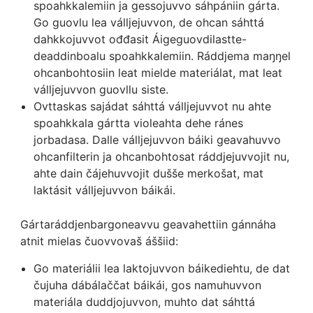
spoahkkalemiin ja gessojuvvo sáhpániin gárta.
Go guovlu lea válljejuvvon, de ohcan sáhttá
dahkkojuvvot ođđasit Áigeguovdilastte-
deaddinboalu spoahkkalemiin. Ráddjema maŋŋel
ohcanbohtosiin leat mielde materiálat, mat leat
válljejuvvon guovllu siste.
Ovttaskas sajádat sáhttá válljejuvvot nu ahte
spoahkkala gártta violeahta dehe ránes
jorbadasa. Dalle válljejuvvon báiki geavahuvvo
ohcanfilterin ja ohcanbohtosat ráddjejuvvojit nu,
ahte dain čájehuvvojit dušše merkošat, mat
laktásit válljejuvvon báikái.
Gártaráddjenbargoneavvu geavahettiin gánnáha
atnit mielas čuovvovaš áššiid:
Go materiálii lea laktojuvvon báikediehtu, de dat
čujuha dábálaččat báikái, gos namuhuvvon
materiála duddjojuvvon, muhto dat sáhttá