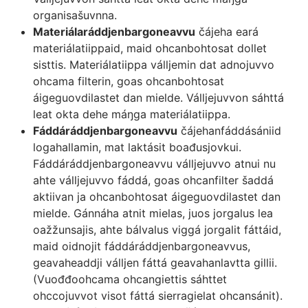
organisašuvnna.
Materiálaráddjenbargoneavvu
čájeha eará
materiálatiippaid, maid ohcanbohtosat dollet
sisttis. Materiálatiippa válljemin dat adnojuvvo
ohcama filterin, goas ohcanbohtosat
áigeguovdilastet dan mielde. Válljejuvvon sáhttá
leat okta dehe máŋga materiálatiippa.
Fáddáráddjenbargoneavvu
čájehanfáddásániid
logahallamin, mat laktásit boađusjovkui.
Fáddáráddjenbargoneavvu válljejuvvo atnui nu
ahte válljejuvvo fáddá, goas ohcanfilter šaddá
aktiivan ja ohcanbohtosat áigeguovdilastet dan
mielde. Gánnáha atnit mielas, juos jorgalus lea
oažžunsajis, ahte bálvalus viggá jorgalit fáttáid,
maid oidnojit fáddáráddjenbargoneavvus,
geavaheaddji válljen fáttá geavahanlavtta gillii.
(Vuođđoohcama ohcangiettis sáhttet
ohccojuvvot visot fáttá sierragielat ohcansánit).