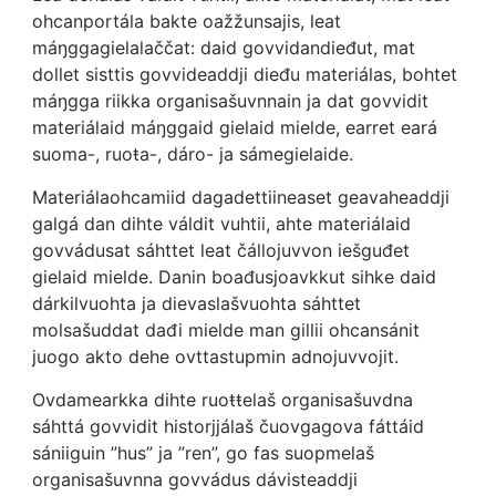
ohcanportála bakte oažžunsajis, leat
máŋggagielalaččat: daid govvidandieđut, mat
dollet sisttis govvideaddji dieđu materiálas, bohtet
máŋgga riikka organisašuvnnain ja dat govvidit
materiálaid máŋggaid gielaid mielde, earret eará
suoma-, ruoŧa-, dáro- ja sámegielaide.
Materiálaohcamiid dagadettiineaset geavaheaddji
galgá dan dihte váldit vuhtii, ahte materiálaid
govvádusat sáhttet leat čállojuvvon iešguđet
gielaid mielde. Danin boađusjoavkkut sihke daid
dárkilvuohta ja dievaslašvuohta sáhttet
molsašuddat dađi mielde man gillii ohcansánit
juogo akto dehe ovttastupmin adnojuvvojit.
Ovdamearkka dihte ruoŧŧelaš organisašuvdna
sáhttá govvidit historjjálaš čuovgagova fáttáid
sániiguin ”hus” ja ”ren”, go fas suopmelaš
organisašuvnna govvádus dávisteaddji