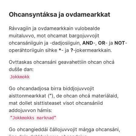
Ohcansyntáksa ja ovdamearkkat
Rávvagiin ja ovdamearkkain vulobealde
muitaluvvo, mot ohcamat bargojuvvojit
ohcansániiguin ja -dadjosiiguin,
AND
-,
OR
- ja
NOT
-
operáhtoriiguin sihke
*
- ja
?
-jokermearkkain.
Ovttaskas ohcansáni geavahettiin ohcan ohcá
dušše dan:
Jokkmokk
Go ohcandadjosa birra biddjojuvvojit
aisttonmearkkat (
”
), de ohcan ohcá materiálaid,
mat dollet sisttisteaset visot ohcansániid
addojuvvon hámis:
”Jokkmokks marknad”
Go ohcangieddái čállojuvvojit máŋga ohcansáni,