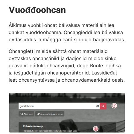
Vuođđoohcan
Álkimus vuohki ohcat bálvalusa materiálain lea
dahkat vuođđoohcama. Ohcangieddi lea bálvalusa
ovdasiiddus ja máŋgga eará siidduid badjeravddas.
Ohcangietti mielde sáhttá ohcat materiálaid
ovttaskas ohcansániid ja dadjosiid mielde sihke
geavahit dárkilit ohcanvugiid, dego Boole logihka
ja iešguđetlágán ohcanoperáhtoriid. Lassidieđut
leat ohcansyntávssa ja ohcanovdamearkkaid oasis.