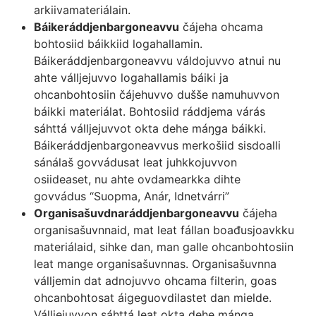
arkiivamateriálain.
Báikeráddjenbargoneavvu
čájeha ohcama
bohtosiid báikkiid logahallamin.
Báikeráddjenbargoneavvu váldojuvvo atnui nu
ahte válljejuvvo logahallamis báiki ja
ohcanbohtosiin čájehuvvo dušše namuhuvvon
báikki materiálat. Bohtosiid ráddjema várás
sáhttá válljejuvvot okta dehe máŋga báikki.
Báikeráddjenbargoneavvus merkošiid sisdoalli
sánálaš govvádusat leat juhkkojuvvon
osiideaset, nu ahte ovdamearkka dihte
govvádus “Suopma, Anár, Idnetvárri”
Organisašuvdnaráddjenbargoneavvu
čájeha
organisašuvnnaid, mat leat fállan boađusjoavkku
materiálaid, sihke dan, man galle ohcanbohtosiin
leat mange organisašuvnnas. Organisašuvnna
válljemin dat adnojuvvo ohcama filterin, goas
ohcanbohtosat áigeguovdilastet dan mielde.
Válljejuvvon sáhttá leat okta dehe máŋga