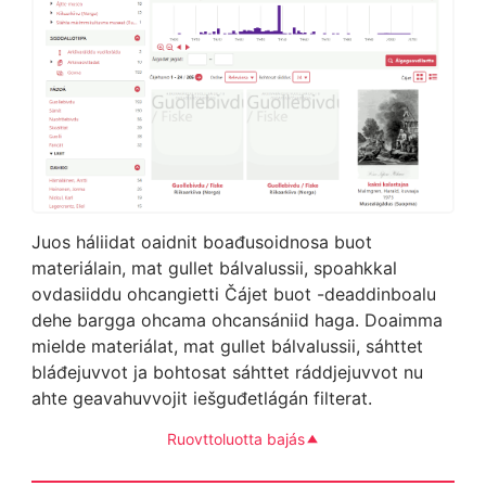
Juos háliidat oaidnit boađusoidnosa buot
materiálain, mat gullet bálvalussii, spoahkkal
ovdasiiddu ohcangietti Čájet buot -deaddinboalu
dehe bargga ohcama ohcansániid haga. Doaimma
mielde materiálat, mat gullet bálvalussii, sáhttet
bláđejuvvot ja bohtosat sáhttet ráddjejuvvot nu
ahte geavahuvvojit iešguđetlágán filterat.
Ruovttoluotta bajás