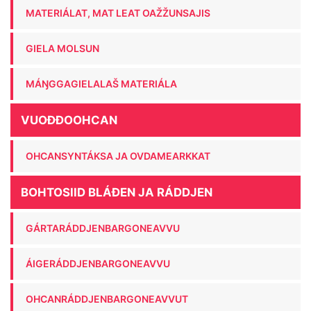
MATERIÁLAT, MAT LEAT OAŽŽUNSAJIS
GIELA MOLSUN
MÁŊGGAGIELALAŠ MATERIÁLA
VUOĐĐOOHCAN
OHCANSYNTÁKSA JA OVDAMEARKKAT
BOHTOSIID BLÁĐEN JA RÁDDJEN
GÁRTARÁDDJENBARGONEAVVU
ÁIGERÁDDJENBARGONEAVVU
OHCANRÁDDJENBARGONEAVVUT