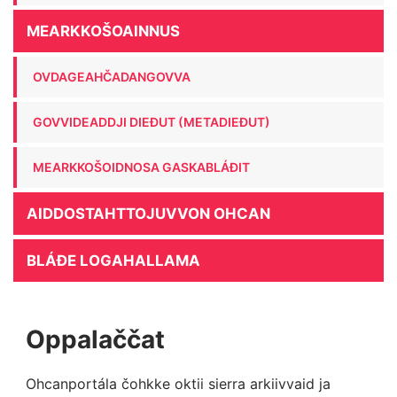
MEARKKOŠOAINNUS
OVDAGEAHČADANGOVVA
GOVVIDEADDJI DIEĐUT (METADIEĐUT)
MEARKKOŠOIDNOSA GASKABLÁĐIT
AIDDOSTAHTTOJUVVON OHCAN
BLÁĐE LOGAHALLAMA
Oppalaččat
Ohcanportála čohkke oktii sierra arkiivvaid ja