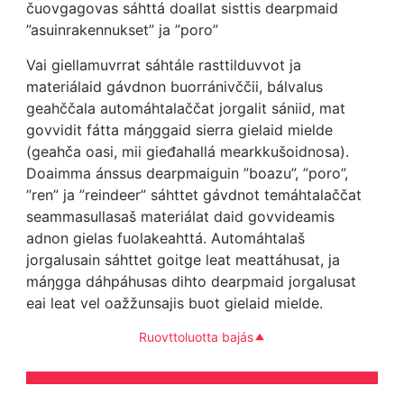
čuovgagovas sáhttá doallat sisttis dearpmaid
”asuinrakennukset” ja ”poro”
Vai giellamuvrrat sáhtále rasttilduvvot ja
materiálaid gávdnon buorránivččii, bálvalus
geahččala automáhtalaččat jorgalit sániid, mat
govvidit fátta máŋggaid sierra gielaid mielde
(geahča oasi, mii gieđahallá mearkkušoidnosa).
Doaimma ánssus dearpmaiguin ”boazu”, ”poro”,
”ren” ja ”reindeer” sáhttet gávdnot temáhtalaččat
seammasullasaš materiálat daid govvideamis
adnon gielas fuolakeahttá. Automáhtalaš
jorgalusain sáhttet goitge leat meattáhusat, ja
máŋgga dáhpáhusas dihto dearpmaid jorgalusat
eai leat vel oažžunsajis buot gielaid mielde.
Ruovttoluotta bajás