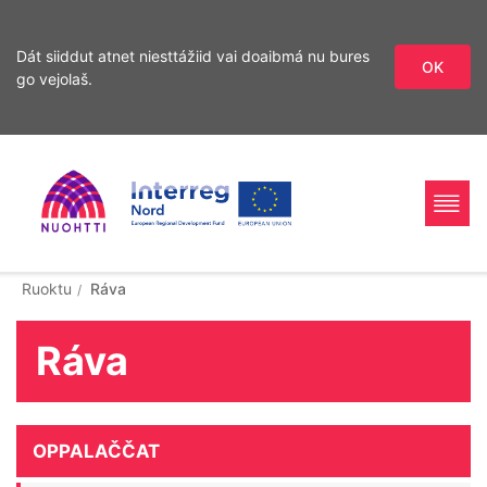
Dát siiddut atnet niesttážiid vai doaibmá nu bures
OK
go vejolaš.
Sirdás
sisdollui
Home
Interreg
Ohcan
Ruoktu
Ráva
Page
Nord
Ráva
OPPALAČČAT