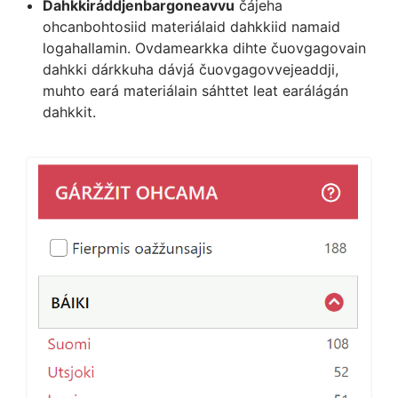
Dahkkiráddjenbargoneavvu
čájeha
ohcanbohtosiid materiálaid dahkkiid namaid
logahallamin. Ovdamearkka dihte čuovgagovain
dahkki dárkkuha dávjá čuovgagovvejeaddji,
muhto eará materiálain sáhttet leat earálágán
dahkkit.