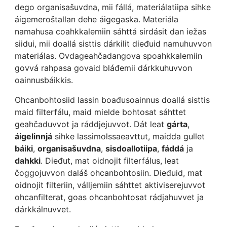
dego organisašuvdna, mii fállá, materiálatiipa sihke
áigemeroštallan dehe áigegaska. Materiála
namahusa coahkkalemiin sáhttá sirdásit dan iežas
siidui, mii doallá sisttis dárkilit dieđuid namuhuvvon
materiálas. Ovdageahčadangova spoahkkalemiin
govvá rahpasa govaid bláđemii dárkkuhuvvon
oainnusbáikkis.
Ohcanbohtosiid lassin boađusoainnus doallá sisttis
maid filterfálu, maid mielde bohtosat sáhttet
geahčaduvvot ja ráddjejuvvot. Dát leat
gárta
,
áigelinnjá
sihke lassimolssaeavttut, maidda gullet
báiki
,
organisašuvdna
,
sisdoallotiipa
,
fáddá
ja
dahkki
. Dieđut, mat oidnojit filterfálus, leat
čoggojuvvon daláš ohcanbohtosiin. Dieđuid, mat
oidnojit filteriin, válljemiin sáhttet aktiviserejuvvot
ohcanfilterat, goas ohcanbohtosat rádjahuvvet ja
dárkkálnuvvet.