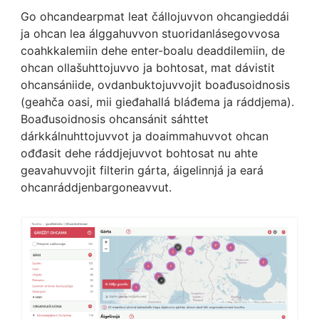
Go ohcandearpmat leat čállojuvvon ohcangieddái
ja ohcan lea álggahuvvon stuoridanlásegovvosa
coahkkalemiin dehe enter-boalu deaddilemiin, de
ohcan ollašuhttojuvvo ja bohtosat, mat dávistit
ohcansániide, ovdanbuktojuvvojit boađusoidnosis
(geahča oasi, mii gieđahallá bláđema ja ráddjema).
Boađusoidnosis ohcansánit sáhttet
dárkkálnuhttojuvvot ja doaimmahuvvot ohcan
ođđasit dehe ráddjejuvvot bohtosat nu ahte
geavahuvvojit filterin gárta, áigelinnjá ja eará
ohcanráddjenbargoneavvut.