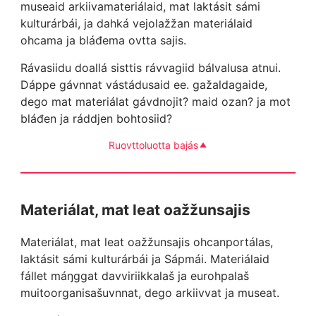
museaid arkiivamateriálaid, mat laktásit sámi
kulturárbái, ja dahká vejolažžan materiálaid
ohcama ja bláđema ovtta sajis.
Rávasiidu doallá sisttis rávvagiid bálvalusa atnui.
Dáppe gávnnat vástádusaid ee. gažaldagaide,
dego mat materiálat gávdnojit? maid ozan? ja mot
bláđen ja ráddjen bohtosiid?
Ruovttoluotta bajás
Materiálat, mat leat oažžunsajis
Materiálat, mat leat oažžunsajis ohcanportálas,
laktásit sámi kulturárbái ja Sápmái. Materiálaid
fállet máŋggat davviriikkalaš ja eurohpalaš
muitoorganisašuvnnat, dego arkiivvat ja museat.