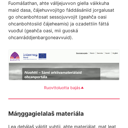
Fuomášathan, ahte válljejuvvon giella váikkuha
maid dasa, čájehuvvojitgo fáddásániid jorgalusat
go ohcanbohtosat sessojuvvojit (geahča oasi
ohcanbohtosiid čájeheamis) ja ozadettiin fáttá
vuođul (geahča oasi, mii guoská
ohcanráddjenbargoneavvuid).
Ruovttoluotta bajás
Máŋggagielalaš materiála
Lea dehálaš váldit vuhtii, ahte materiálat, mat leat