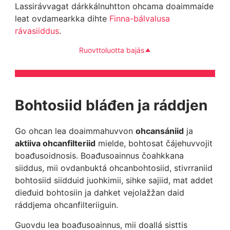
Lassirávvagat dárkkálnuhtton ohcama doaimmaide
leat ovdamearkka dihte
Finna-bálvalusa
rávasiiddus
.
Ruovttoluotta bajás
Bohtosiid bláđen ja ráddjen
Go ohcan lea doaimmahuvvon
ohcansániid
ja
aktiiva ohcanfilteriid
mielde, bohtosat čájehuvvojit
boađusoidnosis. Boađusoainnus čoahkkana
siiddus, mii ovdanbuktá ohcanbohtosiid, stivrraniid
bohtosiid siidduid juohkimii, sihke sajiid, mat addet
dieđuid bohtosiin ja dahket vejolažžan daid
ráddjema ohcanfilteriiguin.
Guovdu lea boađusoainnus, mii doallá sisttis