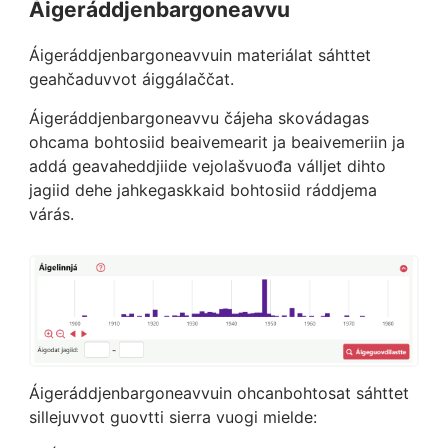
Áigeráddjenbargoneavvu
Áigeráddjenbargoneavvuin materiálat sáhttet
geahčaduvvot áiggálaččat.
Áigeráddjenbargoneavvu čájeha skovádagas
ohcama bohtosiid beaivemearit ja beaivemeriin ja
addá geavaheddjiide vejolašvuođa válljet dihto
jagiid dehe jahkegaskkaid bohtosiid ráddjema
várás.
Áigeráddjenbargoneavvuin ohcanbohtosat sáhttet
sillejuvvot guovtti sierra vuogi mielde: