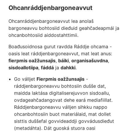
Ohcanráddjenbargoneavvut
Ohcanráddjenbargoneavvut lea anolaš
bargoneavvu bohtosiid dieđuid geahčadeapmái ja
ohcanbohtosiid aiddostahttimii.
Boađusoidnosa gurut ravdda Ráddje ohcama -
oasis leat ráddjenbargoneavvut, mat leat anus:
fierpmis oažžunsajis
,
báiki
,
organisašuvdna
,
sisdoallotiipa
,
fáddá
ja
dahkki
.
Go válljet
Fierpmis oažžunsajis
-
ráddjenbargoneavvu bohtosiin dušše dat,
maidda laktása digitaliserejuvvon sisdoallu,
ovdageahčadangovat dehe eará mediafiillat.
Ráddjenbargoneavvu válljen sihkku nappo
ohcanbohtosiin buot materiálaid, mat dollet
sisttis duššefal govvideaddji govvádusdieđut
(metadáhta). Dát guoská stuora oasi