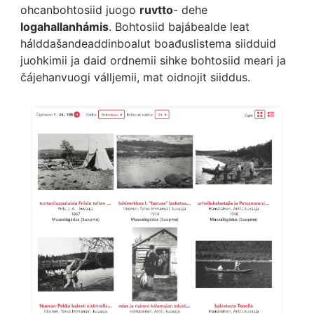
ohcanbohtosiid juogo
ruvtto
- dehe
logahallanhámis
. Bohtosiid bajábealde leat
hálddašandeaddinboalut boađuslistema siidduid
juohkimii ja daid ordnemii sihke bohtosiid meari ja
čájehanvuogi válljemii, mat oidnojit siiddus.