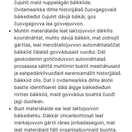
čujuhit maid nuppelágán báikkiide.
Ovdamearkka dihte historjjálaš čuovgagovaid
báikedieđut čujuhit dávjá báikái, gos
čuovgagovva lea govvejuvvon.
Muhtin materiálaide leat laktojuvvon dárkilis
koordináhtat, muhto dávjá báikkit, mat oidnojit
gárttas, leat meroštallojuvvon automáhtalaččat
báikkiid čálalaš govvádusaid vuođul. Dát
geokodemin gohčoduvvon automáhtalaš
proseassa sáhttá muhtimin buktit meattáhusaid
ja eahpedárkilvuođaid earenoamážit historjjálaš
báikkiid olis. Dat ii ovdamearkka dihte álohii
bastte identifiseret dálá áigge báikedieđuin
rivttes báikkiid, maid govvádus boahtá čuođi
jagi duohken.
Buot materiálaide eai leat laktojuvvon
báikediehtu. Dákkár ohcanbohtosat leat
merkejuvvon gártii ránes jorbadasaiguin, mat
leat materiálaid fálli organisašuvnnaid buohta.