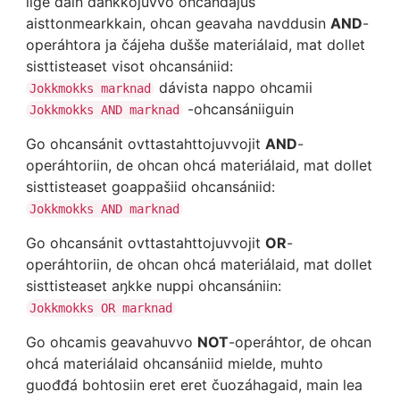
iige dain dahkkojuvvo ohcandajus
aisttonmearkkain, ohcan geavaha navddusin
AND
-
operáhtora ja čájeha dušše materiálaid, mat dollet
sisttisteaset visot ohcansániid:
dávista nappo ohcamii
Jokkmokks marknad
-ohcansániiguin
Jokkmokks AND marknad
Go ohcansánit ovttastahttojuvvojit
AND
-
operáhtoriin, de ohcan ohcá materiálaid, mat dollet
sisttisteaset goappašiid ohcansániid:
Jokkmokks AND marknad
Go ohcansánit ovttastahttojuvvojit
OR
-
operáhtoriin, de ohcan ohcá materiálaid, mat dollet
sisttisteaset aŋkke nuppi ohcansániin:
Jokkmokks OR marknad
Go ohcamis geavahuvvo
NOT
-operáhtor, de ohcan
ohcá materiálaid ohcansániid mielde, muhto
guođđá bohtosiin eret eret čuozáhagaid, main lea