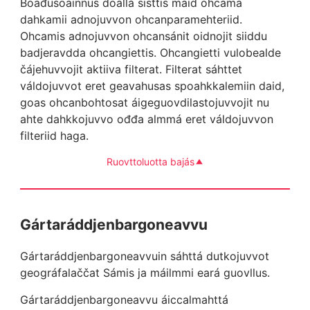
Boađusoainnus doallá sisttis maid ohcama
dahkamii adnojuvvon ohcanparamehteriid.
Ohcamis adnojuvvon ohcansánit oidnojit siiddu
badjeravdda ohcangiettis. Ohcangietti vulobealde
čájehuvvojit aktiiva filterat. Filterat sáhttet
váldojuvvot eret geavahusas spoahkkalemiin daid,
goas ohcanbohtosat áigeguovdilastojuvvojit nu
ahte dahkkojuvvo ođđa almmá eret váldojuvvon
filteriid haga.
Ruovttoluotta bajás
Gártaráddjenbargoneavvu
Gártaráddjenbargoneavvuin sáhttá dutkojuvvot
geográfalaččat Sámis ja máilmmi eará guovllus.
Gártaráddjenbargoneavvu áiccalmahttá