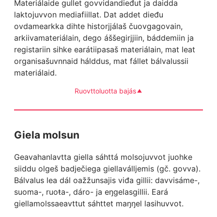
Materiálaide gullet govvidandieđut ja daidda
laktojuvvon mediafiillat. Dat addet dieđu
ovdamearkka dihte historjjálaš čuovgagovain,
arkiivamateriálain, dego áššegirjjiin, báddemiin ja
registariin sihke earátiipasaš materiálain, mat leat
organisašuvnnaid hálddus, mat fállet bálvalussii
materiálaid.
Ruovttoluotta bajás
Giela molsun
Geavahanlavtta giella sáhttá molsojuvvot juohke
siiddu olgeš badječiega giellaválljemis (gč. govva).
Bálvalus lea dál oažžunsajis viđa gillii: davvisáme-,
suoma-, ruoŧa-, dáro- ja eŋgelasgillii. Eará
giellamolssaeavttut sáhttet maŋŋel lasihuvvot.