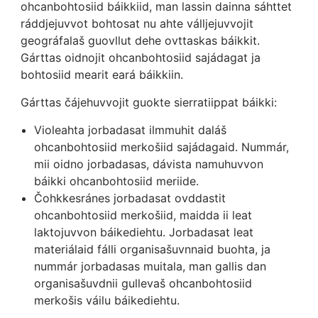
ohcanbohtosiid báikkiid, man lassin dainna sáhttet
ráddjejuvvot bohtosat nu ahte válljejuvvojit
geográfalaš guovllut dehe ovttaskas báikkit.
Gárttas oidnojit ohcanbohtosiid sajádagat ja
bohtosiid mearit eará báikkiin.
Gárttas čájehuvvojit guokte sierratiippat báikki:
Violeahta jorbadasat ilmmuhit daláš
ohcanbohtosiid merkošiid sajádagaid. Nummár,
mii oidno jorbadasas, dávista namuhuvvon
báikki ohcanbohtosiid meriide.
Čohkkesránes jorbadasat ovddastit
ohcanbohtosiid merkošiid, maidda ii leat
laktojuvvon báikediehtu. Jorbadasat leat
materiálaid fálli organisašuvnnaid buohta, ja
nummár jorbadasas muitala, man gallis dan
organisašuvdnii gullevaš ohcanbohtosiid
merkošis váilu báikediehtu.