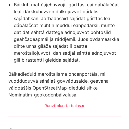
Báikkit, mat čájehuvvojit gárttas, eai dábálaččat
leat dárkkuhuvvon dulkojuvvot dárkilis
sajádahkan. Jorbadasaid sajádat gárttas lea
dábálaččat muhtin muddui eahpedárkil, muhto
dat dat sáhttá dattege adnojuvvot bohtosiid
geahčadeapmái ja ráddjemii. Juos ovdamearkka
dihte unna giláža sajádat ii bastte
meroštallojuvvot, dan sadjái sáhttá adnojuvvot
gili birastahtti gieldda sajádat.
Báikedieđuid meroštallama ohcanportála, mii
vuođđuduvvá sánálaš govvádusaide, geavaha
váldoáššis OpenStreetMap-dieđuid sihke
Nominatim-geokodenbálvalusa.
Ruovttoluotta bajás