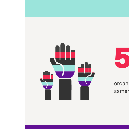
organi
samer