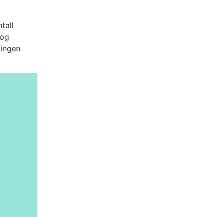
tall
 og
gingen