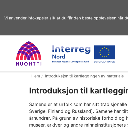
Vi anvender infokapsler slik at du får den beste opplevelsen når d
Gå
til
innhold
Home
Interreg
Søk
Hjem
Introduksjon til kartleggingen av materiale
Page
Nord
Introduksjon til kartlegg
Samene er et urfolk som har sitt tradisjonell
Sverige, Finland og Russland). Samene har tilt
århundrer. På grunn av historiske forhold og he
museer, arkiver og andre minneinstitusjoners s