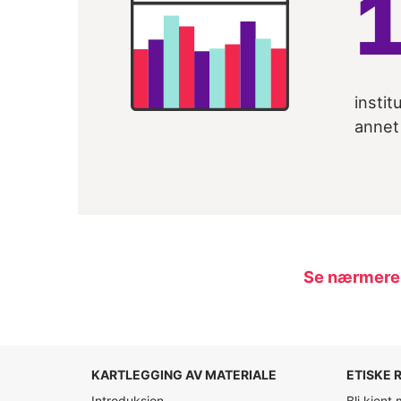
instit
annet 
Se nærmere 
KARTLEGGING AV MATERIALE
ETISKE 
Introduksjon
Bli kjent