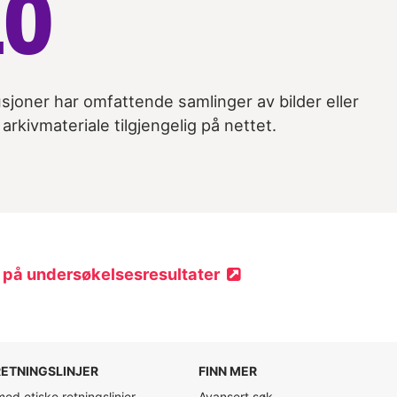
10
usjoner har omfattende samlinger av bilder eller
arkivmateriale tilgjengelig på nettet.
på undersøkelsesresultater
RETNINGSLINJER
FINN MER
 med etiske retningslinjer
Avansert søk