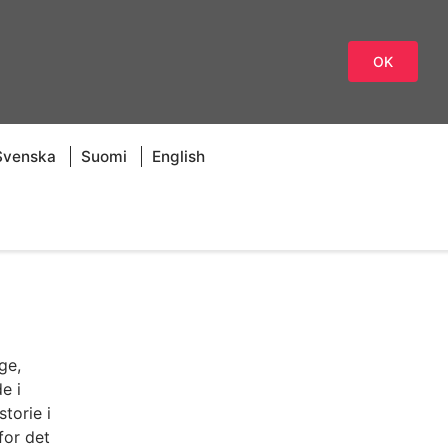
OK
Svenska
Suomi
English
ge,
e i
torie i
for det