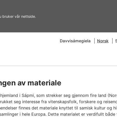
u bruker vår nettside.
Davvisámegiela
Norsk
ingen av materiale
e hjemland i Sápmi, som strekker seg gjennom fire land (Nor
rukket seg interesse fra vitenskapsfolk, forskere og reisend
ndelser finnes det materiale knyttet til samisk kultur og his
amlinger i hele Europa. Dette materialet er verdifullt både 