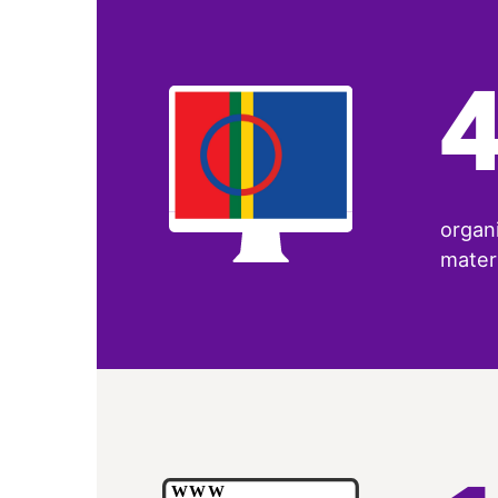
organi
materi