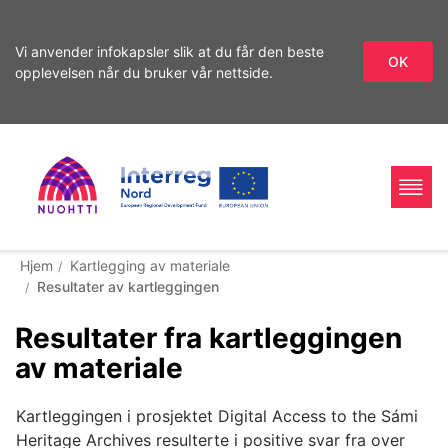
Vi anvender infokapsler slik at du får den beste
OK
opplevelsen når du bruker vår nettside.
Gå
til
innhold
Home
Interreg
Søk
Hjem
Kartlegging av materiale
Resultater av kartleggingen
Page
Nord
Resultater fra kartleggingen
av materiale
Kartleggingen i prosjektet Digital Access to the Sámi
Heritage Archives resulterte i positive svar fra over