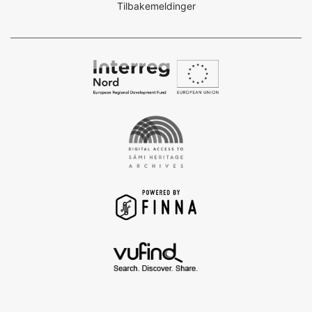
Tilbakemeldinger
Interreg
Nord
Digital
Access
to
the
Sámi
Heritage
Archives
-
Finna
project
VuFind