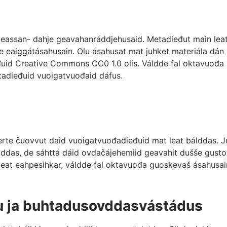
 beassan- dahje geavahanráddjehusaid. Metadieđut main lea
e eaiggátásahusain. Olu ásahusat mat juhket materiála dán
ieđuid Creative Commons CC0 1.0 olis. Váldde fal oktavuođa
tadieđuid vuoigatvuođaid dáfus.
erte čuovvut daid vuoigatvuođadieđuid mat leat bálddas. J
ddas, de sáhttá dáid ovdačájehemiid geavahit dušše gust
leat eahpesihkar, váldde fal oktavuođa guoskevaš ásahusai
lu ja buhtadusovddasvástádus