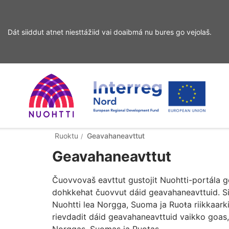
Dát siiddut atnet niesttážiid vai doaibmá nu bures go vejolaš.
Sirdás
sisdollui
Home
Interreg
Ohcan
Ruoktu
Geavahaneavttut
Geavahaneavttut
Page
Nord
Čuovvovaš eavttut gustojit Nuohtti-portála 
dohkkehat čuovvut dáid geavahaneavttuid. Siid
Nuohtti lea Norgga, Suoma ja Ruoŧa riikkaarki
rievdadit dáid geavahaneavttuid vaikko goas