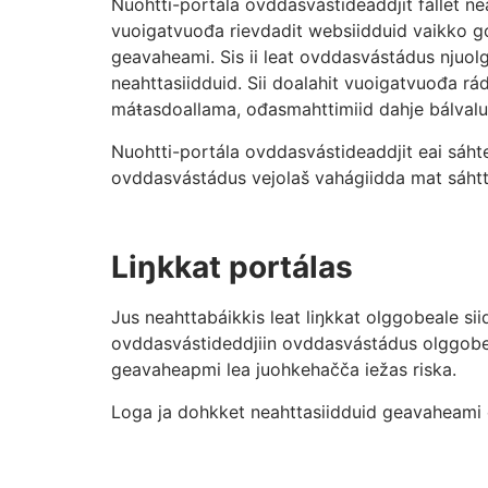
Nuohtti-portála ovddasvástideaddjit fállet ne
vuoigatvuođa rievdadit websiidduid vaikko goa
geavaheami. Sis ii leat ovddasvástádus njuol
neahttasiidduid. Sii doalahit vuoigatvuođa rá
máŧasdoallama, ođasmahttimiid dahje bálval
Nuohtti-portála ovddasvástideaddjit eai sáhte 
ovddasvástádus vejolaš vahágiidda mat sáhtte
Liŋkkat portálas
Jus neahttabáikkis leat liŋkkat olggobeale sii
ovddasvástideddjiin ovddasvástádus olggobeal
geavaheapmi lea juohkehačča iežas riska.
Loga ja dohkket neahttasiidduid geavaheami 