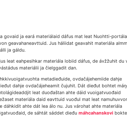
la govaid ja eará materiálaid dáfus mat leat Nuohtti-portála
von geavahaneavttuid. Jus háliidat geavahit materiála alm
li ja gáldu.
jus leat eahpesihkar materiála lobiid dáfus, de ávžžuhit du v
tádus materiálii ja čielggadit dan.
dahkkivuoigatvuohta metadieđuide, ovdačájehemiide dahje
dieđut dahje ovdačájeheamit čujuhit. Dát dieđut bohtet má
htolágideaddjit leat duođaštan ahte dáid vuoigatvuođaid
iežaset materiála daid eavttuid vuođul mat leat namuhuvvo
e dáhkidit ahte dát lea álo nu. Jus várohat ahte materiála
igatvuođaid, de sáhtát sáddet dieđu
máhcahanskovi
bokte