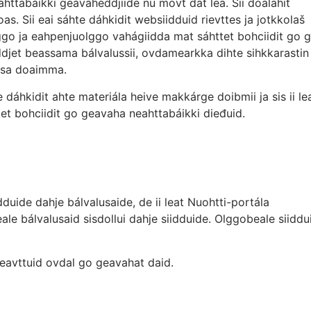
ahttabáikki geavaheddjiide nu movt dat lea. Sii doalahit
s. Sii eai sáhte dáhkidit websiidduid rievttes ja jotkkolaš
ggo ja eahpenjuolggo vahágiidda mat sáhttet bohciidit go 
ddjet beassama bálvalussii, ovdamearkka dihte sihkkarastin
usa doaimma.
dáhkidit ahte materiála heive makkárge doibmii ja sis ii le
t bohciidit go geavaha neahttabáikki dieđuid.
dduide dahje bálvalusaide, de ii leat Nuohtti-portála
e bálvalusaid sisdollui dahje siidduide. Olggobeale siiddu
eavttuid ovdal go geavahat daid.