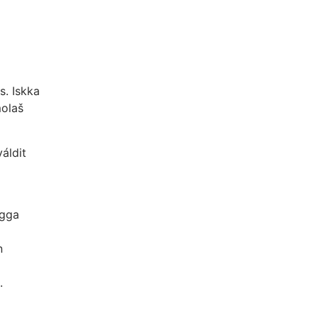
s. Iskka
molaš
áldit
ŋgga
n
.