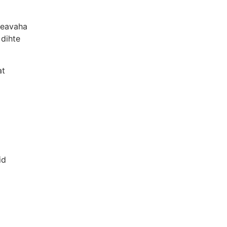
geavaha
 dihte
at
id