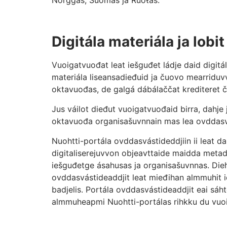
Norggas, Suomas ja Ruoŧas.
Digitála materiála ja lobit
Vuoigatvuođat leat iešguđet ládje daid digitá
materiála liseansadieđuid ja čuovo mearriduv
oktavuođas, de galgá dábálaččat krediteret čál
Jus váilot dieđut vuoigatvuođaid birra, dahje 
oktavuođa organisašuvnnain mas lea ovddasvás
Nuohtti-portála ovddasvástideddjiin ii leat 
digitaliserejuvvon objeavttaide maidda meta
iešguđetge ásahusas ja organisašuvnnas. Die
ovddasvástideaddjit leat mieđihan almmuhit 
badjelis. Portála ovddasvástideaddjit eai sáht
almmuheapmi Nuohtti-portálas rihkku du vuo