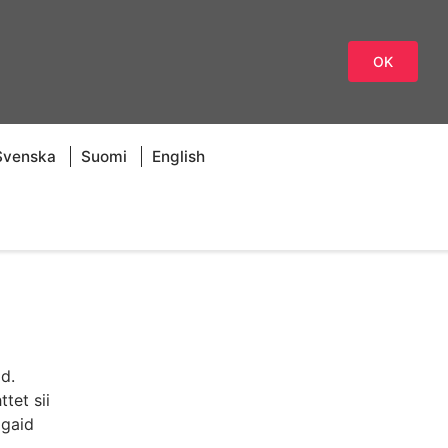
OK
Svenska
Suomi
English
d.
tet sii
ágaid