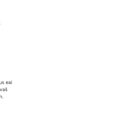
t
us eai
ovaš
n.