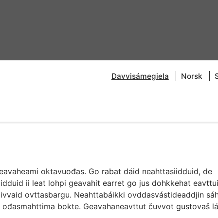
Davvisámegiela
Norsk
geavaheami oktavuođas. Go rabat dáid neahttasiidduid, de
duid ii leat lohpi geavahit earret go jus dohkkehat eavttui
ivvaid ovttasbargu. Neahttabáikki ovddasvástideaddjin sáht
, ođasmahttima bokte. Geavahaneavttut čuvvot gustovaš l