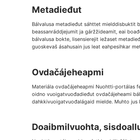
Metadieđut
Bálvalusa metadieđut sáhttet mielddisbuktit
beassanráddjejumit ja gáržžideamit, eai boađ
bálvalusa bokte, lisensierejit iežaset metad
guoskevaš ásahusain jus leat eahpesihkar me
Ovdačájeheapmi
Materiála ovdačájeheapmi Nuohtti-portálas f
oidno vuoigatvuođadieđut ovdačájeheami bál
dahkkivuoigatvuođalágaid mielde. Muhto jus 
Doaibmilvuohta, sisdoal