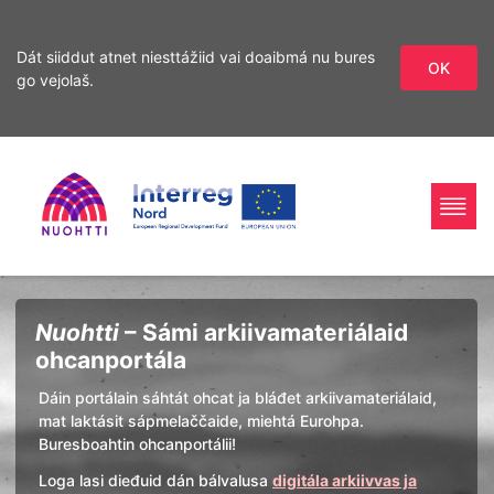
Dát siiddut atnet niesttážiid vai doaibmá nu bures
OK
go vejolaš.
Sirdás
Sirdás
ohcamii
sisdollui
Home
Interreg
Ohcan
Nuohtti
– Sámi arkiivamateriálaid
Page
Nord
ohcanportála
Dáin portálain sáhtát ohcat ja bláđet arkiivamateriálaid,
mat laktásit sápmelaččaide, miehtá Eurohpa.
Buresboahtin ohcanportálii!
Loga lasi dieđuid dán bálvalusa
digitála arkiivvas ja