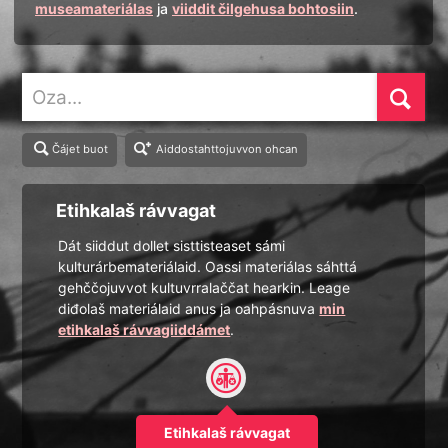
museamateriálas
ja
viiddit čilgehusa bohtosiin
.
Oza
Čájet buot
Aiddostahttojuvvon ohcan
Etihkalaš rávvagat
Dát siiddut dollet sisttisteaset sámi
kulturárbemateriálaid. Oassi materiálas sáhttá
gehččojuvvot kultuvrralaččat hearkin. Leage
diđolaš materiálaid anus ja oahpásnuva
min
etihkalaš rávvagiiddámet
.
Etihkalaš rávvagat