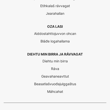
Etihkalaš rávvagat
Jearahallan
OZA LASI
Aiddostahttojuvvon ohcan
Bláđe logahallama
DIEHTU MIN BIRRA JA RÁVVAGAT
Diehtu min birra
Ráva
Geavahaneavttut
Beasatlašvuođajulggaštus
Máhcahat
Interreg