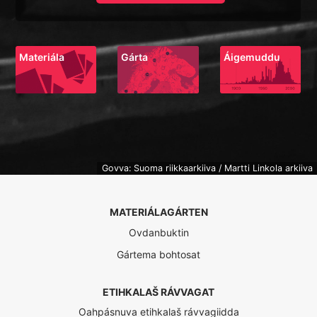
Materiála
Gárta
Áigemuddu
Govva: Suoma riikkaarkiiva / Martti Linkola arkiiva
MATERIÁLAGÁRTEN
Ovdanbuktin
Gártema bohtosat
ETIHKALAŠ RÁVVAGAT
Oahpásnuva etihkalaš rávvagiidda