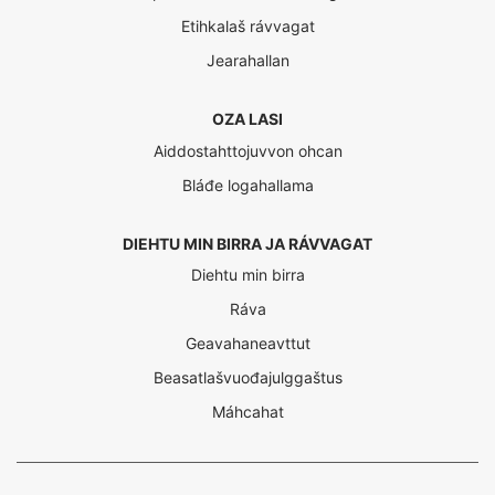
Etihkalaš rávvagat
Jearahallan
OZA LASI
Aiddostahttojuvvon ohcan
Bláđe logahallama
DIEHTU MIN BIRRA JA RÁVVAGAT
Diehtu min birra
Ráva
Geavahaneavttut
Beasatlašvuođajulggaštus
Máhcahat
Interreg