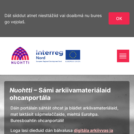
Dát siiddut atnet niesttážiid vai doaibmá nu bures
OK
go vejolaš.
Sirdás
Sirdás
ohcamii
sisdollui
Home
Interreg
Ohcan
Nuohtti
– Sámi arkiivamateriálaid
Page
Nord
ohcanportála
Dáin portálain sáhtát ohcat ja bláđet arkiivamateriálaid,
mat laktásit sápmelaččaide, miehtá Eurohpa.
Buresboahtin ohcanportálii!
Loga lasi dieđuid dán bálvalusa
digitála arkiivvas ja