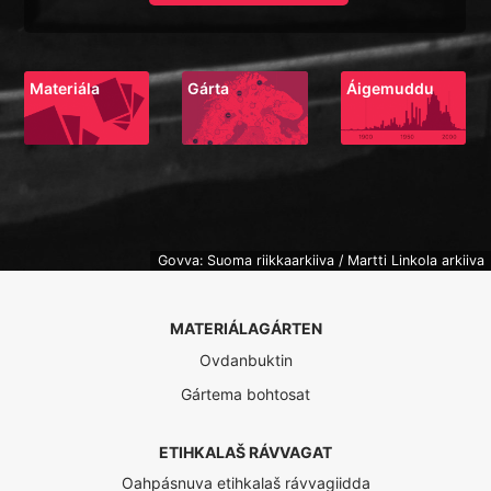
Materiála
Gárta
Áigemuddu
Govva: Suoma riikkaarkiiva / Martti Linkola arkiiva
MATERIÁLAGÁRTEN
Ovdanbuktin
Gártema bohtosat
ETIHKALAŠ RÁVVAGAT
Oahpásnuva etihkalaš rávvagiidda