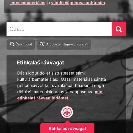
museamateriálas
ja
viiddit čilgehusa bohtosiin
.
Oza
Čájet buot
Aiddostahttojuvvon ohcan
Etihkalaš rávvagat
Dát siiddut dollet sisttisteaset sámi
kulturárbemateriálaid. Oassi materiálas sáhttá
gehččojuvvot kultuvrralaččat hearkin. Leage
diđolaš materiálaid anus ja oahpásnuva
min
etihkalaš rávvagiiddámet
.
Etihkalaš rávvagat