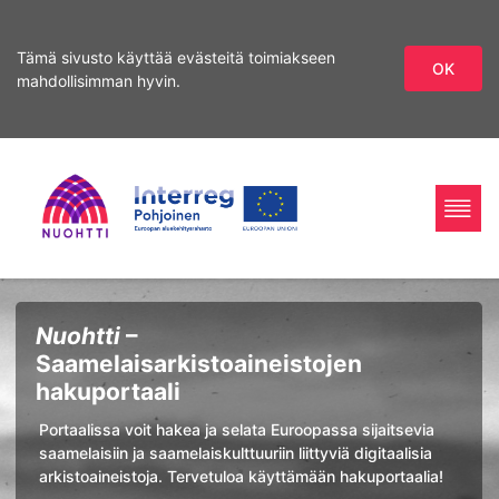
Tämä sivusto käyttää evästeitä toimiakseen
OK
mahdollisimman hyvin.
Siirry
Siirry
hakuun
sisältöön
Home
Interreg
Haku
Nuohtti
–
Page
Nord
Saamelaisarkistoaineistojen
hakuportaali
Portaalissa voit hakea ja selata Euroopassa sijaitsevia
saamelaisiin ja saamelaiskulttuuriin liittyviä digitaalisia
arkistoaineistoja. Tervetuloa käyttämään hakuportaalia!