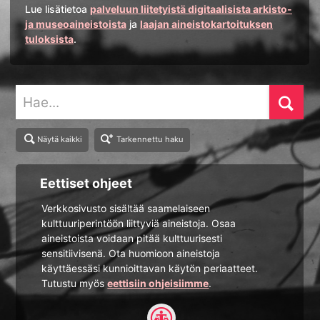
Lue lisätietoa
palveluun liitetyistä digitaalisista arkisto-
ja museoaineistoista
ja
laajan aineistokartoituksen
tuloksista
.
Hae
Näytä kaikki
Tarkennettu haku
Eettiset ohjeet
Verkkosivusto sisältää saamelaiseen
kulttuuriperintöön liittyviä aineistoja. Osaa
aineistoista voidaan pitää kulttuurisesti
sensitiivisenä. Ota huomioon aineistoja
käyttäessäsi kunnioittavan käytön periaatteet.
Tutustu myös
eettisiin ohjeisiimme
.