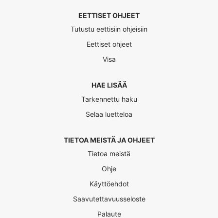
EETTISET OHJEET
Tutustu eettisiin ohjeisiin
Eettiset ohjeet
Visa
HAE LISÄÄ
Tarkennettu haku
Selaa luetteloa
TIETOA MEISTÄ JA OHJEET
Tietoa meistä
Ohje
Käyttöehdot
Saavutettavuusseloste
Palaute