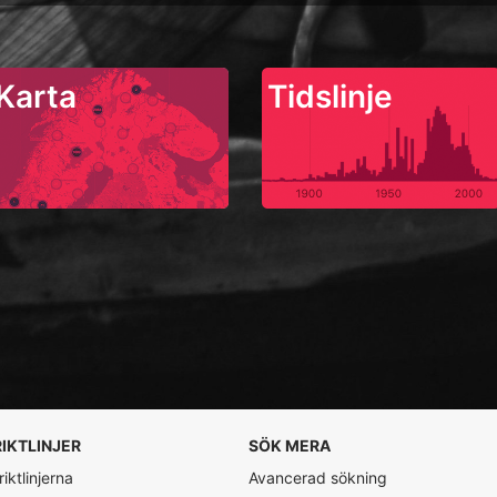
Karta
Tidslinje
RIKTLINJER
SÖK MERA
iktlinjerna
Avancerad sökning