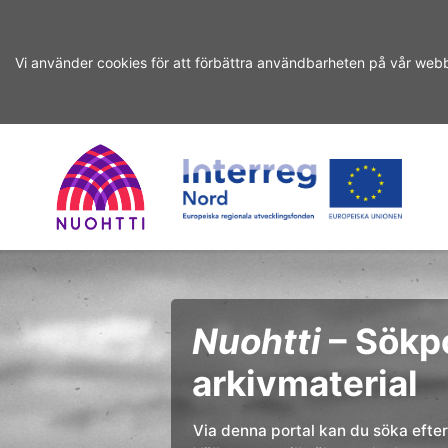
Vi använder cookies för att förbättra användbarheten på vår webb
Hoppa
Hoppa
till
till
sökning
innehåll
Home
Interreg
Sökning
Page
Nord
Nuohtti
– Sökpo
arkivmaterial
Via denna portal kan du söka efter 