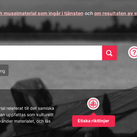
ch museimaterial som ingår i tjänsten
och
om resultaten av 
Sök
ing
l relaterat till det samiska
kan uppfattas som kulturellt
Etiska riktlinjer
änder materialet, och läs