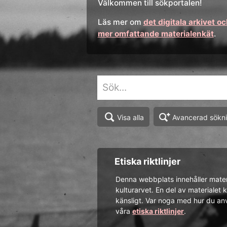
Välkommen till sökportalen!
Läs mer om
det digitala arkivet o
mer omfattande materialenkät
.
Avancerad sökn
Visa alla
Etiska riktlinjer
Denna webbplats innehåller materia
kulturarvet. En del av materialet 
känsligt. Var noga med hur du anv
våra
etiska riktlinjer
.