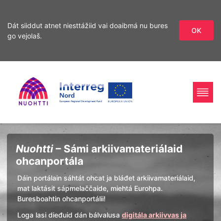
Dát siiddut atnet niesttážiid vai doaibmá nu bures
OK
go vejolaš.
Sirdás
Sirdás
ohcamii
sisdollui
Home
Interreg
Ohcan
Nuohtti
– Sámi arkiivamateriálaid
Page
Nord
ohcanportála
Dáin portálain sáhtát ohcat ja bláđet arkiivamateriálaid,
mat laktásit sápmelaččaide, miehtá Eurohpa.
Buresboahtin ohcanportálii!
Loga lasi dieđuid dán bálvalusa
digitála arkiivvas ja