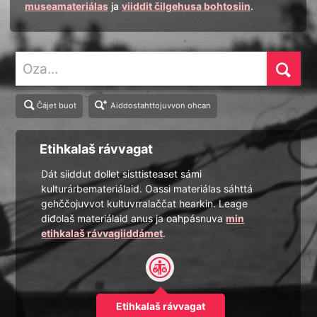
museamateriálas
ja
viiddit čilgehusa bohtosiin
.
Oza
Čájet buot
Aiddostahttojuvvon ohcan
Etihkalaš rávvagat
Dát siiddut dollet sisttisteaset sámi
kulturárbemateriálaid. Oassi materiálas sáhttá
gehččojuvvot kultuvrralaččat hearkin. Leage
diđolaš materiálaid anus ja oahpásnuva
min
etihkalaš rávvagiiddámet
.
Etihkalaš rávvagat