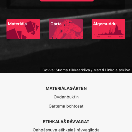
Materiála
Gárta
Áigemuddu
Govva: Suoma riikkaarkiiva / Martti Linkola arkiiva
MATERIÁLAGÁRTEN
Ovdanbuktin
Gártema bohtosat
ETIHKALAŠ RÁVVAGAT
Oahpásnuva etihkalaš rávvagiidda