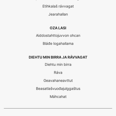
Etihkalaš rávvagat
Jearahallan
OZA LASI
Aiddostahttojuvvon ohcan
Bláđe logahallama
DIEHTU MIN BIRRA JA RÁVVAGAT
Diehtu min birra
Ráva
Geavahaneavttut
Beasatlašvuođajulggaštus
Máhcahat
Interreg