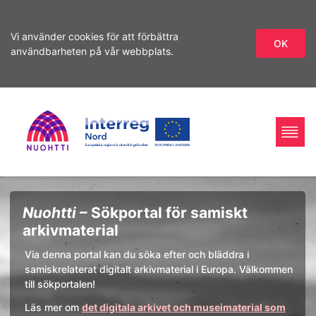
Vi använder cookies för att förbättra
OK
användbarheten på vår webbplats.
Hoppa
Hoppa
till
till
sökning
innehåll
Home
Interreg
Sökning
Nuohtti
– Sökportal för samiskt
Page
Nord
arkivmaterial
Via denna portal kan du söka efter och bläddra i
samiskrelaterat digitalt arkivmaterial i Europa. Välkommen
till sökportalen!
Läs mer om
det digitala arkivet och museimaterial som