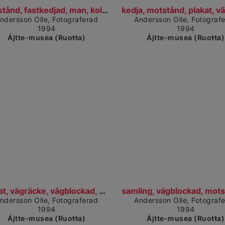
Čájet dárkkes dieđuid
Čájet
motstånd, fastkedjad, man, kolt, vägblockad, laejh...
ndersson Olle, Fotograferad
Andersson Olle, Fotograf
1994
1994
Ájtte-musea (Ruoŧŧa)
Ájtte-musea (Ruoŧŧa)
Čájet dárkkes dieđuid
Čájet
plakat, vägräcke, vägblockad, motstånd, fastkedjad...
ndersson Olle, Fotograferad
Andersson Olle, Fotograf
1994
1994
Ájtte-musea (Ruoŧŧa)
Ájtte-musea (Ruoŧŧa)