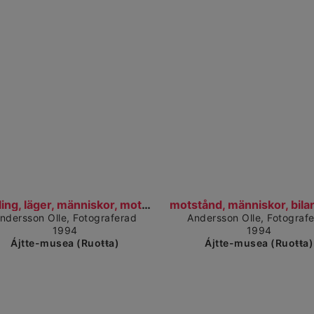
Čájet dárkkes dieđuid
Čájet 
samling, läger, människor, motstånd, bilar, almetj...
ndersson Olle, Fotograferad
Andersson Olle, Fotograf
1994
1994
Ájtte-musea (Ruoŧŧa)
Ájtte-musea (Ruoŧŧa)