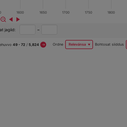
0
1600
1650
1700
1750
1800
Álggahettiin
Nogadettiin
t jagiid:
–
jagis
jahkái
s
Next
Ordne
Relevánsa
Bohtosat siiddus
jehuvvo
49
- 72
/
5,824
Page
canbohtosat