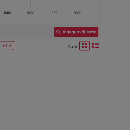
1850
1900
1950
2000
Áigeguovdilastte
24
Čájet