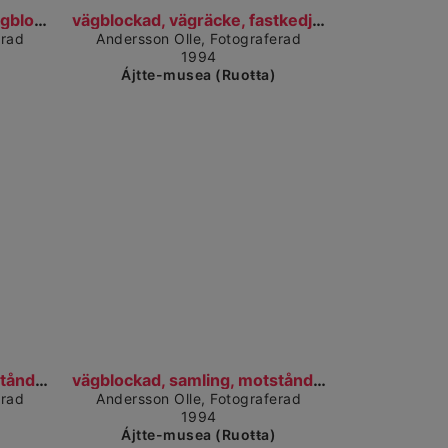
 dárkkes dieđuid
Čájet dárkkes dieđuid
kedja, motstånd, plakat, vägblockad, fastkedjad, a...
vägblockad, vägräcke, fastkedjad, plakat, motstånd...
erad
Andersson Olle, Fotograferad
1994
Ájtte-musea (Ruoŧŧa)
 dárkkes dieđuid
Čájet dárkkes dieđuid
samling, vägblockad, motstånd, plakat, fastkedjad,...
vägblockad, samling, motstånd, fastkedjad, plakat,...
erad
Andersson Olle, Fotograferad
1994
Ájtte-musea (Ruoŧŧa)