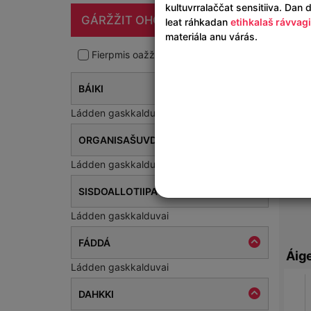
kultuvrralaččat sensitiiva. Dan d
Gár
GÁRŽŽIT OHCAMA
leat ráhkadan
etihkalaš rávvagi
materiála anu várás.
checkbox_filter
Fierpmis oažžunsajis
BÁIKI
Ládden gaskkalduvai
ORGANISAŠUVDNA
Ládden gaskkalduvai
SISDOALLOTIIPA
Ládden gaskkalduvai
FÁDDÁ
Áige
Ládden gaskkalduvai
DAHKKI