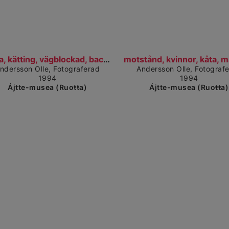
Čájet dárkkes dieđuid
Čájet
kedja, kätting, vägblockad, back, motstånd, laejht...
ndersson Olle, Fotograferad
Andersson Olle, Fotograf
1994
1994
Ájtte-musea (Ruoŧŧa)
Ájtte-musea (Ruoŧŧa)