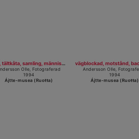
Čájet dárkkes dieđuid
Čájet 
bilar, tältkåta, samling, människor, läger, laejht...
ndersson Olle, Fotograferad
Andersson Olle, Fotograf
1994
1994
Ájtte-musea (Ruoŧŧa)
Ájtte-musea (Ruoŧŧa)