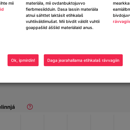
ihte mii
materiála, mii ovdanbuktojuvvo
mearkka
ta
id
fierbmesiidduin. Dasa lassin materiála
eamiálbm
atnui sáhttet laktásit etihkalaš
bivdoju
vuhtiiváldimušat. Mii bivdit váldit vuhtii
rávvagii
goappašiid áššiid materiálaid anus.
Ok, ipmirdin!
Daga jearahallama etihkalaš rávvagiin
linnjá