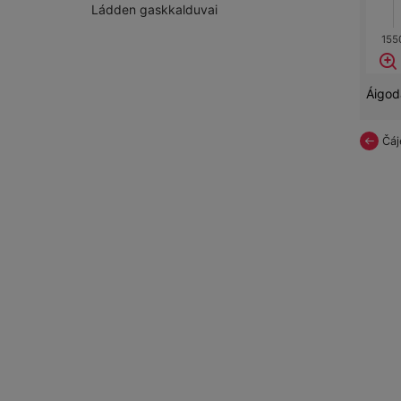
Ládden gaskkalduvai
155
Áigoda
Previou
Čá
Page
Oh