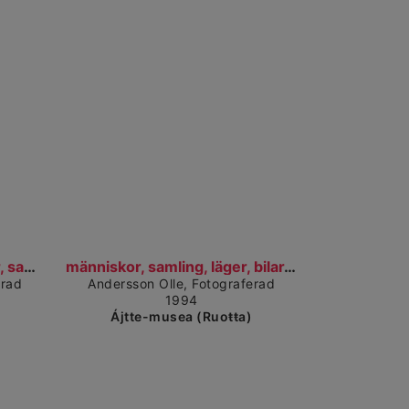
dárkkes dieđuid
Čájet dárkkes dieđuid
motstånd, människor, bilar, samling, läger, almetj...
människor, samling, läger, bilar, tältkåta, almetj...
erad
Andersson Olle, Fotograferad
1994
Ájtte-musea (Ruoŧŧa)