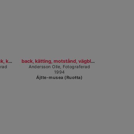
dárkkes dieđuid
Čájet dárkkes dieđuid
vägblockad, motstånd, back, kätting, kedja, laejht...
back, kätting, motstånd, vägblockad, kedja, almetj...
erad
Andersson Olle, Fotograferad
1994
Ájtte-musea (Ruoŧŧa)