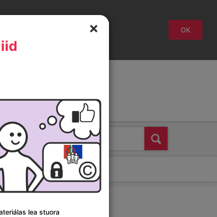
gidde
OK
iid
Svenska
Suomi
English
Oza
teriálas lea stuora