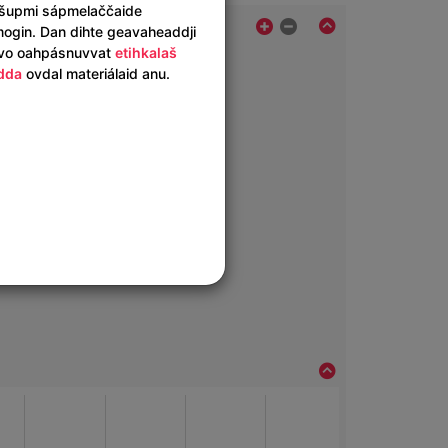
šupmi sápmelaččaide
ogin. Dan dihte geavaheaddji
vvo oahpásnuvvat
etihkalaš
dda
ovdal materiálaid anu.