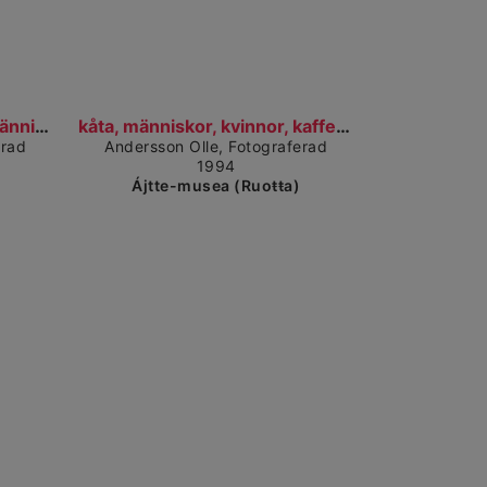
 dárkkes dieđuid
Čájet dárkkes dieđuid
motstånd, kvinnor, kåta, människor, kaffekokning,...
kåta, människor, kvinnor, kaffekokning, motstånd,...
erad
Andersson Olle, Fotograferad
1994
Ájtte-musea (Ruoŧŧa)