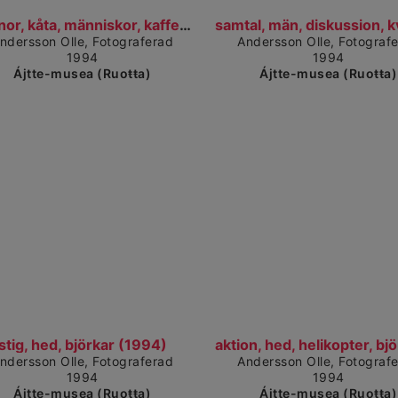
Čájet dárkkes dieđuid
Čáje
kvinnor, kåta, människor, kaffekokning, motstånd,...
ndersson Olle, Fotograferad
Andersson Olle, Fotograf
1994
1994
Ájtte-musea (Ruoŧŧa)
Ájtte-musea (Ruoŧŧa)
dárkkes dieđuid
Čájet dár
stig, hed, björkar (1994)
ndersson Olle, Fotograferad
Andersson Olle, Fotograf
1994
1994
Ájtte-musea (Ruoŧŧa)
Ájtte-musea (Ruoŧŧa)