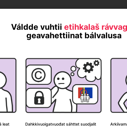
Váldde vuhtii
etihkalaš rávvag
geavahettiinat bálvalusa
Davvisámegiela
Norsk
á leat
Dahkkivuoigatvuođat sáhttet suodjalit
Arkiivama