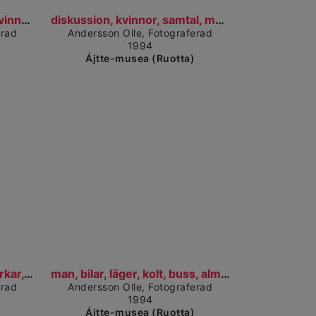
t dárkkes dieđuid
Čájet dárkkes dieđuid
samtal, män, diskussion, kvinnor, människor, almet...
diskussion, kvinnor, samtal, människor, män, almet...
erad
Andersson Olle, Fotograferad
1994
Ájtte-musea (Ruoŧŧa)
kkes dieđuid
Čájet dárkkes dieđuid
aktion, hed, helikopter, björkar, stig, almetjh (s...
man, bilar, läger, kolt, buss, almetjh (saS), vuas...
erad
Andersson Olle, Fotograferad
1994
Ájtte-musea (Ruoŧŧa)