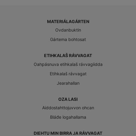
MATERIÁLAGÁRTEN
Ovdanbuktin
Gártema bohtosat
ETIHKALAŠ RÁVVAGAT
Oahpásnuva etihkalaš rávvagiidda
Etihkalaš rávvagat
Jearahallan
OZA LASI
Aiddostahttojuvvon ohcan
Bláđe logahallama
DIEHTU MIN BIRRA JA RÁVVAGAT