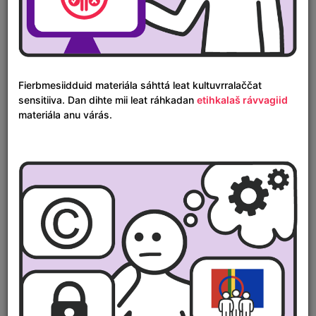
Gárta
Fierbmesiidduid materiála sáhttá leat kultuvrralaččat
sensitiiva. Dan dihte mii leat ráhkadan
etihkalaš rávvagiid
materiála anu várás.
Áigelinnjá