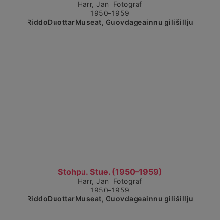
Harr, Jan, Fotograf
1950–1959
RiddoDuottarMuseat, Guovdageainnu gilišillju
Čájet dárkkes dieđuid
Stohpu. Stue. (1950–1959)
Harr, Jan, Fotograf
1950–1959
RiddoDuottarMuseat, Guovdageainnu gilišillju