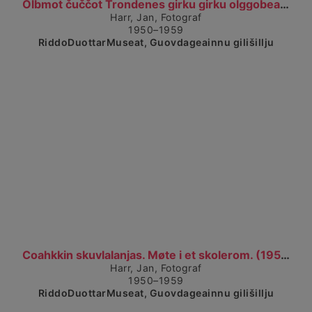
Čájet dárkkes dieđuid
Olbmot čuččot Trondenes girku girku olggobeal. Fol...
Harr, Jan, Fotograf
1950–1959
RiddoDuottarMuseat, Guovdageainnu gilišillju
Čájet dárkkes dieđuid
Coahkkin skuvlalanjas. Møte i et skolerom. (1950–1...
Harr, Jan, Fotograf
1950–1959
RiddoDuottarMuseat, Guovdageainnu gilišillju