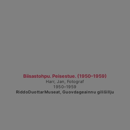
Čájet dárkkes dieđuid
Biisastohpu. Peisestue. (1950–1959)
Harr, Jan, Fotograf
1950–1959
RiddoDuottarMuseat, Guovdageainnu gilišillju