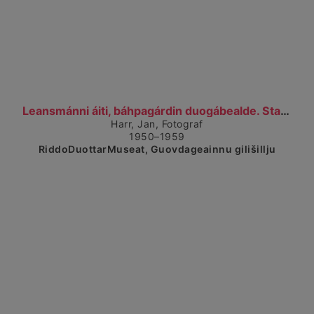
Čájet dárkkes dieđuid
Leansmánni áiti, báhpagárdin duogábealde. Stabbure...
Harr, Jan, Fotograf
1950–1959
RiddoDuottarMuseat, Guovdageainnu gilišillju