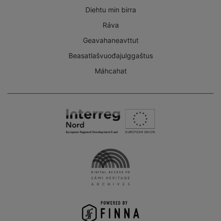
Diehtu min birra
Ráva
Geavahaneavttut
Beasatlašvuođajulggaštus
Máhcahat
Interreg
Nord
Digital
Access
to
the
Sámi
Heritage
Archives
-
Finna
project