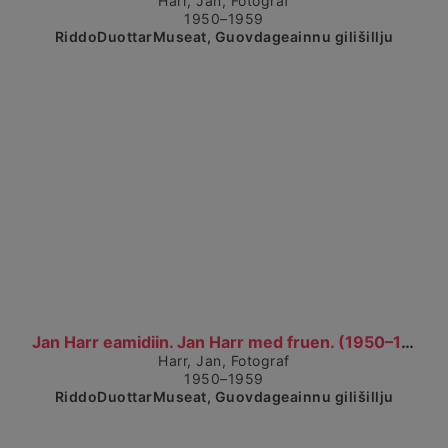
Harr, Jan, Fotograf
1950–1959
RiddoDuottarMuseat, Guovdageainnu gilišillju
Čájet dárkkes dieđuid
Jan Harr eamidiin. Jan Harr med fruen. (1950–1959)...
Harr, Jan, Fotograf
1950–1959
RiddoDuottarMuseat, Guovdageainnu gilišillju