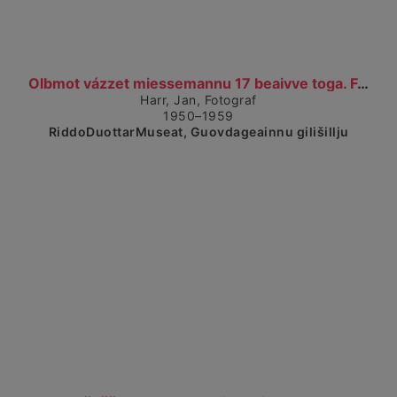
Čájet dárkkes dieđuid
Olbmot vázzet miessemannu 17 beaivve toga. Folk gå...
Harr, Jan, Fotograf
1950–1959
RiddoDuottarMuseat, Guovdageainnu gilišillju