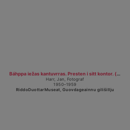
Čájet dárkkes dieđuid
Báhppa iežas kantuvrras. Presten i sitt kontor. (...
Harr, Jan, Fotograf
1950–1959
RiddoDuottarMuseat, Guovdageainnu gilišillju