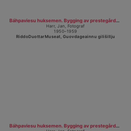
Čájet dárkkes dieđuid
Báhpaviesu huksemen. Bygging av prestegården (1950...
Harr, Jan, Fotograf
1950–1959
RiddoDuottarMuseat, Guovdageainnu gilišillju
Čájet dárkkes dieđuid
Báhpaviesu huksemen. Bygging av prestegården (1950...