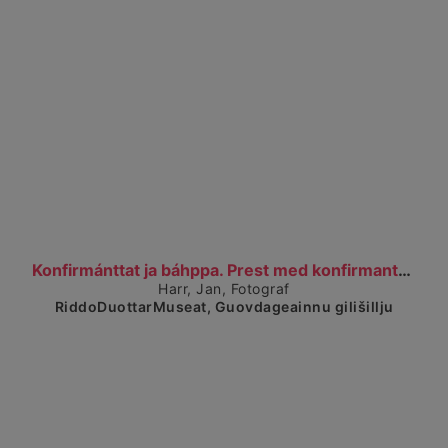
Čájet dárkkes dieđuid
Konfirmánttat ja báhppa. Prest med konfirmanter.
Harr, Jan, Fotograf
RiddoDuottarMuseat, Guovdageainnu gilišillju