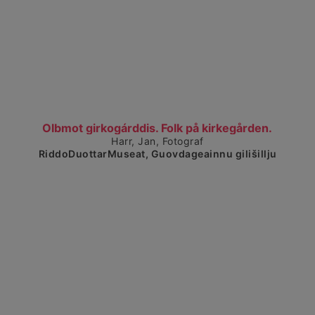
Čájet dárkkes dieđuid
Olbmot girkogárddis. Folk på kirkegården.
Harr, Jan, Fotograf
RiddoDuottarMuseat, Guovdageainnu gilišillju