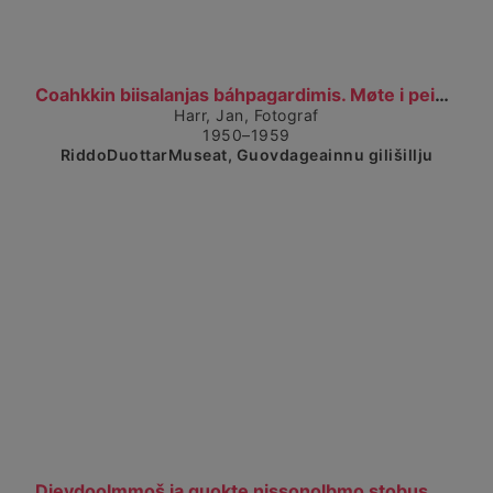
Čájet dárkkes dieđuid
Coahkkin biisalanjas báhpagardimis. Møte i peisest...
Harr, Jan, Fotograf
1950–1959
RiddoDuottarMuseat, Guovdageainnu gilišillju
Čájet dárkkes dieđuid
Dievdoolmmoš ja guokte nissonolbmo stobus. En mann...