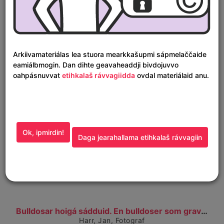
Čájet dárkkes dieđuid
Nissonolmmoš boradeamen. En dame ved matbordet. (1...
Harr, Jan, Fotograf
1950–1959
Arkiivamateriálas lea stuora mearkkašupmi sápmelaččaide
RiddoDuottarMuseat, Guovdageainnu gilišillju
eamiálbmogin. Dan dihte geavaheaddji bivdojuvvo
oahpásnuvvat
etihkalaš rávvagiidda
ovdal materiálaid anu.
Ok, ipmirdin!
Daga jearahallama etihkalaš rávvagiin
Čájet dárkkes dieđuid
Bulldosar hoigá sádduid. En bulldoser som graver....
Harr, Jan, Fotograf