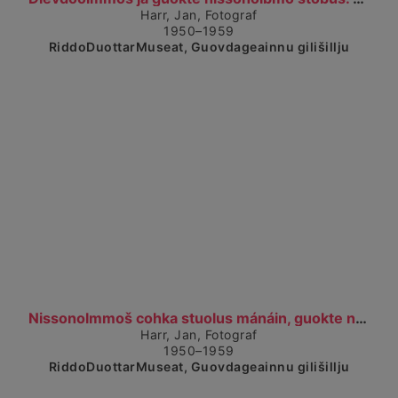
Harr, Jan, Fotograf
1950–1959
RiddoDuottarMuseat, Guovdageainnu gilišillju
Čájet dárkkes dieđuid
Nissonolmmoš cohka stuolus mánáin, guokte nissonol...
Harr, Jan, Fotograf
1950–1959
RiddoDuottarMuseat, Guovdageainnu gilišillju