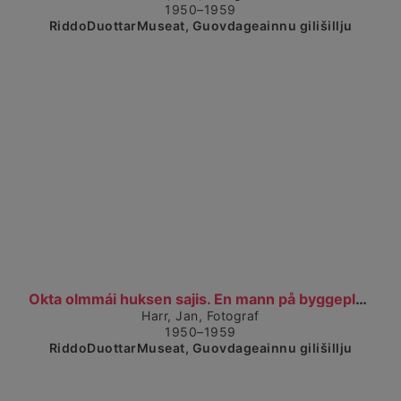
1950–1959
RiddoDuottarMuseat, Guovdageainnu gilišillju
Čájet dárkkes dieđuid
Okta olmmái huksen sajis. En mann på byggeplassen....
Harr, Jan, Fotograf
1950–1959
RiddoDuottarMuseat, Guovdageainnu gilišillju