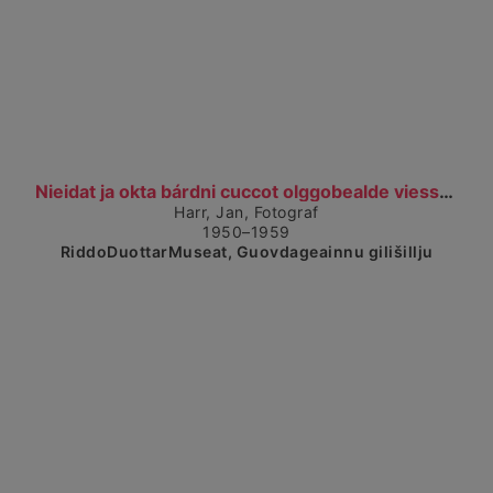
Čájet dárkkes dieđuid
Nieidat ja okta bárdni cuccot olggobealde viessu....
Harr, Jan, Fotograf
1950–1959
RiddoDuottarMuseat, Guovdageainnu gilišillju