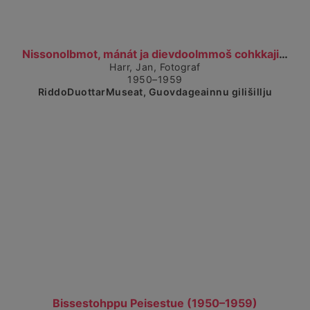
Čájet dárkkes dieđuid
Nissonolbmot, mánát ja dievdoolmmoš cohkkajit giet...
Harr, Jan, Fotograf
1950–1959
RiddoDuottarMuseat, Guovdageainnu gilišillju
Čájet dárkkes dieđuid
Bissestohppu Peisestue (1950–1959)