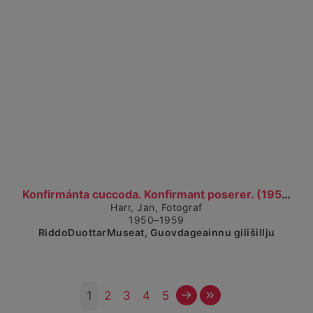
Čájet dárkkes dieđuid
Konfirmánta cuccoda. Konfirmant poserer. (1950–195...
Harr, Jan, Fotograf
1950–1959
RiddoDuottarMuseat, Guovdageainnu gilišillju
Čuovvovaš
Maŋemus
1
2
3
4
5