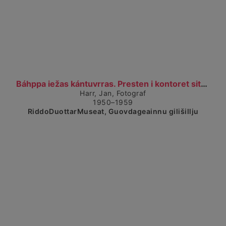
Čájet dárkkes dieđuid
Báhppa iežas kántuvrras. Presten i kontoret sitt....
Harr, Jan, Fotograf
1950–1959
RiddoDuottarMuseat, Guovdageainnu gilišillju