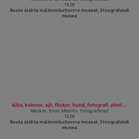
1926
Ruoŧa stáhta máilmmikultuvrra museat, Etnográfalaš
musea
Čájet dárkkes dieđuid
kåta, kvinnor, sjö, flickor, hund, fotografi, phot...
Manker, Ernst Mauritz, Fotograferad
1926
Ruoŧa stáhta máilmmikultuvrra museat, Etnográfalaš
musea