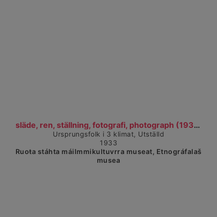
Čájet dárkkes dieđuid
släde, ren, ställning, fotografi, photograph (1933...
Ursprungsfolk i 3 klimat, Utställd
1933
Ruoŧa stáhta máilmmikultuvrra museat, Etnográfalaš
musea