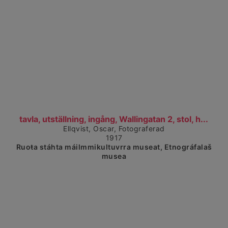
Čájet dárkkes dieđuid
tavla, utställning, ingång, Wallingatan 2, stol, h...
Ellqvist, Oscar, Fotograferad
1917
Ruoŧa stáhta máilmmikultuvrra museat, Etnográfalaš
musea