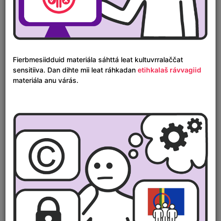
Gárta
Fierbmesiidduid materiála sáhttá leat kultuvrralaččat
sensitiiva. Dan dihte mii leat ráhkadan
etihkalaš rávvagiid
materiála anu várás.
Áigelinnjá