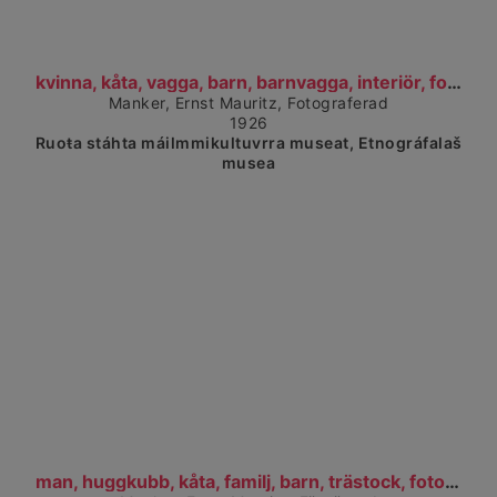
Čájet dárkkes dieđuid
kvinna, kåta, vagga, barn, barnvagga, interiör, fo...
Manker, Ernst Mauritz, Fotograferad
1926
Ruoŧa stáhta máilmmikultuvrra museat, Etnográfalaš
musea
Čájet dárkkes dieđuid
man, huggkubb, kåta, familj, barn, trästock, fotog...