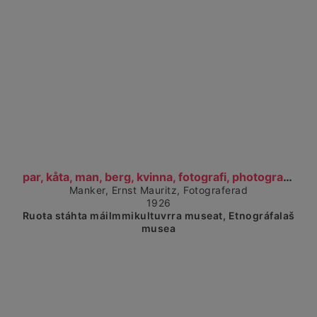
Čájet dárkkes dieđuid
par, kåta, man, berg, kvinna, fotografi, photograp...
Manker, Ernst Mauritz, Fotograferad
1926
Ruoŧa stáhta máilmmikultuvrra museat, Etnográfalaš
musea