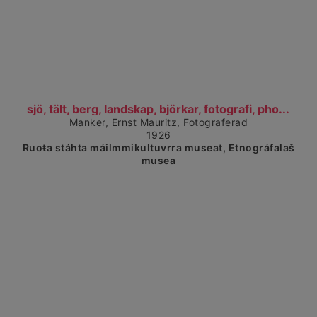
Čájet dárkkes dieđuid
sjö, tält, berg, landskap, björkar, fotografi, pho...
Manker, Ernst Mauritz, Fotograferad
1926
Ruoŧa stáhta máilmmikultuvrra museat, Etnográfalaš
musea