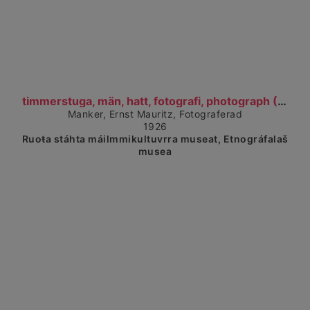
Čájet dárkkes dieđuid
timmerstuga, män, hatt, fotografi, photograph (192...
Manker, Ernst Mauritz, Fotograferad
1926
Ruoŧa stáhta máilmmikultuvrra museat, Etnográfalaš
musea