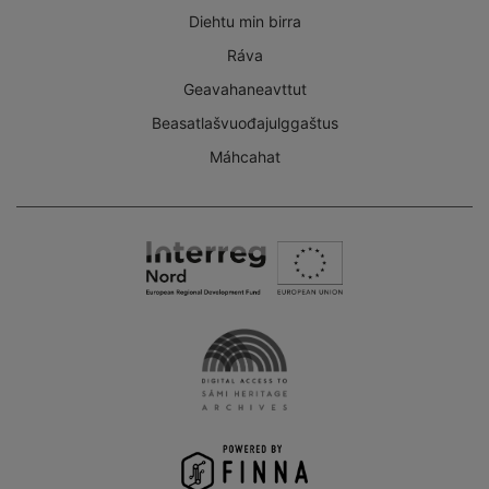
Diehtu min birra
Ráva
Geavahaneavttut
Beasatlašvuođajulggaštus
Máhcahat
Interreg
Nord
Digital
Access
to
the
Sámi
Heritage
Archives
-
Finna
project