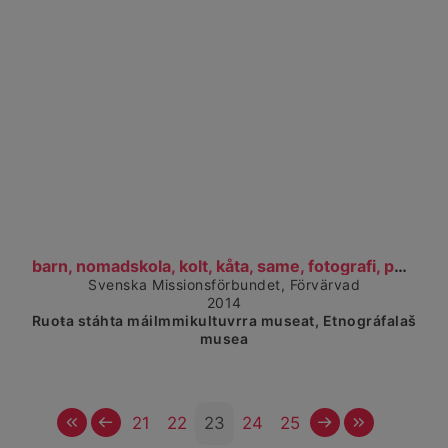
Čájet dárkkes dieđuid
barn, nomadskola, kolt, kåta, same, fotografi, pho...
Svenska Missionsförbundet, Förvärvad
2014
Ruoŧa stáhta máilmmikultuvrra museat, Etnográfalaš
musea
Vuosttaš
Ovddit
Čuovvovaš
Maŋemu
21
22
23
24
25