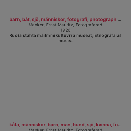
Čájet dárkkes dieđuid
barn, båt, sjö, människor, fotografi, photograph (...
Manker, Ernst Mauritz, Fotograferad
1926
Ruoŧa stáhta máilmmikultuvrra museat, Etnográfalaš
musea
Čájet dárkkes dieđuid
kåta, människor, barn, man, hund, sjö, kvinna, fot...
Manker, Ernst Mauritz, Fotograferad