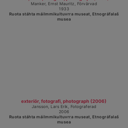
Manker, Ernst Mauritz, Förvärvad
1933
Ruoŧa stáhta máilmmikultuvrra museat, Etnográfalaš
musea
Čájet dárkkes dieđuid
exteriör, fotografi, photograph (2006)
Jansson, Lars Erik, Fotograferad
2006
Ruoŧa stáhta máilmmikultuvrra museat, Etnográfalaš
musea