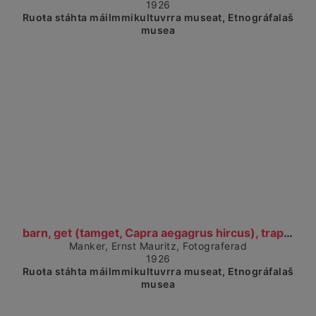
1926
Ruoŧa stáhta máilmmikultuvrra museat, Etnográfalaš
musea
Čájet dárkkes dieđuid
barn, get (tamget, Capra aegagrus hircus), trappa,...
Manker, Ernst Mauritz, Fotograferad
1926
Ruoŧa stáhta máilmmikultuvrra museat, Etnográfalaš
musea