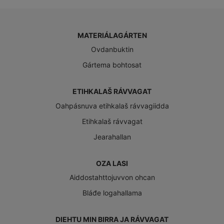
MATERIÁLAGÁRTEN
Ovdanbuktin
Gártema bohtosat
ETIHKALAŠ RÁVVAGAT
Oahpásnuva etihkalaš rávvagiidda
Etihkalaš rávvagat
Jearahallan
OZA LASI
Aiddostahttojuvvon ohcan
Bláđe logahallama
DIEHTU MIN BIRRA JA RÁVVAGAT