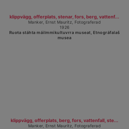
Čájet dárkkes dieđuid
klippvägg, offerplats, stenar, fors, berg, vattenf...
Manker, Ernst Mauritz, Fotograferad
1926
Ruoŧa stáhta máilmmikultuvrra museat, Etnográfalaš
musea
Čájet dárkkes dieđuid
klippvägg, offerplats, berg, fors, vattenfall, ste...
Manker, Ernst Mauritz, Fotograferad