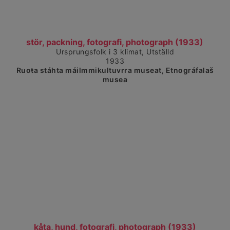
Čájet dárkkes dieđuid
stör, packning, fotografi, photograph (1933)
Ursprungsfolk i 3 klimat, Utställd
1933
Ruoŧa stáhta máilmmikultuvrra museat, Etnográfalaš
musea
Čájet dárkkes dieđuid
kåta, hund, fotografi, photograph (1933)