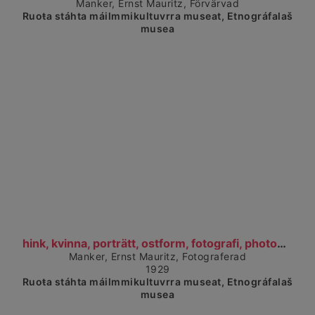
Manker, Ernst Mauritz, Förvärvad
Ruoŧa stáhta máilmmikultuvrra museat, Etnográfalaš
musea
Čájet dárkkes dieđuid
hink, kvinna, porträtt, ostform, fotografi, photog...
Manker, Ernst Mauritz, Fotograferad
1929
Ruoŧa stáhta máilmmikultuvrra museat, Etnográfalaš
musea