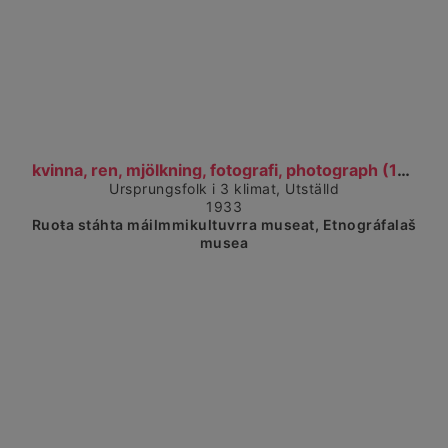
Čájet dárkkes dieđuid
kvinna, ren, mjölkning, fotografi, photograph (193...
Ursprungsfolk i 3 klimat, Utställd
1933
Ruoŧa stáhta máilmmikultuvrra museat, Etnográfalaš
musea