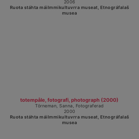
2006
Ruoŧa stáhta máilmmikultuvrra museat, Etnográfalaš
musea
Čájet dárkkes dieđuid
totempåle, fotografi, photograph (2000)
Törneman, Sanna, Fotograferad
2000
Ruoŧa stáhta máilmmikultuvrra museat, Etnográfalaš
musea