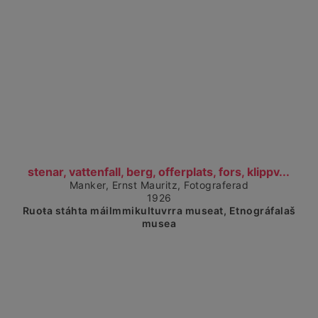
Čájet dárkkes dieđuid
stenar, vattenfall, berg, offerplats, fors, klippv...
Manker, Ernst Mauritz, Fotograferad
1926
Ruoŧa stáhta máilmmikultuvrra museat, Etnográfalaš
musea