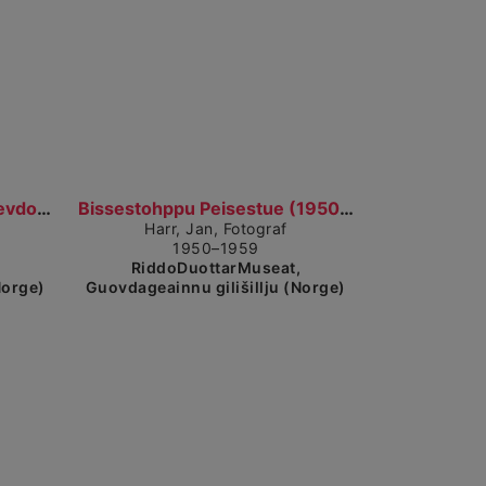
sa detaljerad vy
Visa detaljerad vy
Nissonolbmot, mánát ja dievdoolmmoš cohkkajit giet...
Bissestohppu Peisestue (1950–1959)
Harr, Jan, Fotograf
1950–1959
,
RiddoDuottarMuseat,
Norge)
Guovdageainnu gilišillju (Norge)