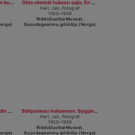
detaljerad vy
Visa detaljerad vy
Bulldosar hoigá sádduid. En bulldoser som graver....
Okta olmmái huksen sajis. En mann på byggeplassen....
Harr, Jan, Fotograf
1950–1959
,
RiddoDuottarMuseat,
Norge)
Guovdageainnu gilišillju (Norge)
sa detaljerad vy
Visa detaljerad vy
Leansmánni áiti, báhpagárdin duogábealde. Stabbure...
Báhpaviesu huksemen. Bygging av prestegården (1950...
Harr, Jan, Fotograf
1950–1959
,
RiddoDuottarMuseat,
Norge)
Guovdageainnu gilišillju (Norge)