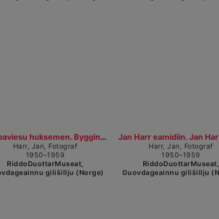
Visa detaljerad vy
Vis
Báhpaviesu huksemen. Bygging av prestegården (1950...
Harr, Jan, Fotograf
Harr, Jan, Fotograf
1950–1959
1950–1959
RiddoDuottarMuseat,
RiddoDuottarMuseat
vdageainnu gilišillju (Norge)
Guovdageainnu gilišillju (