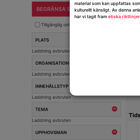
material som kan uppfattas so
Kar
BEGRÄNSA SÖKNINGEN
kulturellt känsligt. Av denna an
har vi tagit fram
etiska riktlinjer
checkbox_filter
Tillgänglig online
PLATS
Laddning avbruten
ORGANISATION
Laddning avbruten
INNEHÅLLSTYP
Laddning avbruten
TEMA
Tids
Laddning avbruten
UPPHOVSMAN