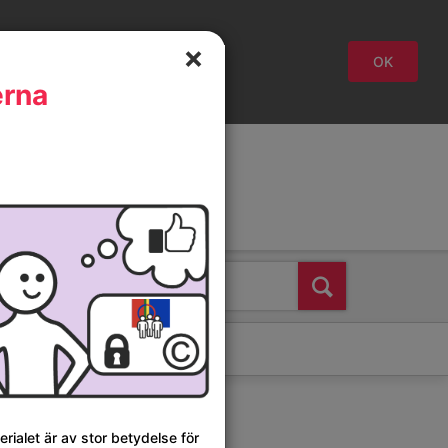
Stäng
OK
erna
Svenska
Suomi
English
Sök
rialet är av stor betydelse för