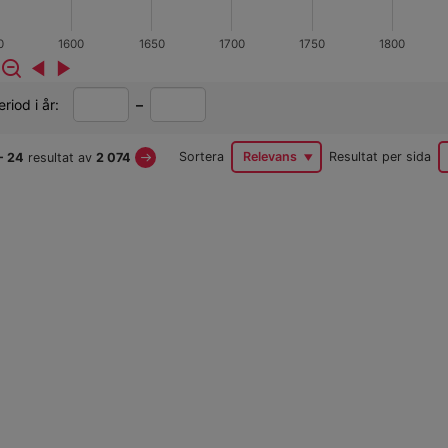
0
1600
1650
1700
1750
1800
Från
Till
riod i år:
–
året
året
Next
Sortera
Relevans
Resultat per sida
- 24
resultat av
2 074
Page
kresultat