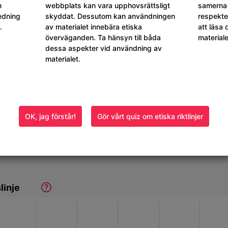
m
webbplats kan vara upphovsrättsligt
samerna 
ta
ledning
skyddat. Dessutom kan användningen
respekte
.
av materialet innebära etiska
att läsa
överväganden. Ta hänsyn till båda
material
dessa aspekter vid användning av
materialet.
OK, jag förstår!
Gör vårt quiz om etiska riktlinjer
linje