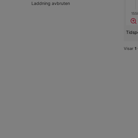
Laddning avbruten
155
Tidspe
Visar
1
Sö