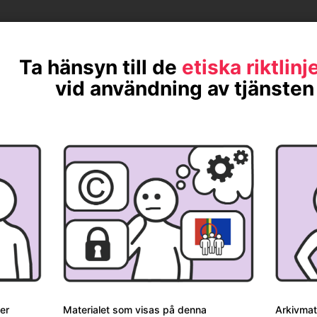
plats.
Ta hänsyn till de
etiska riktlinj
vid användning av tjänsten
Davvisámegiela
Norsk
er
Materialet som visas på denna
Arkivmate