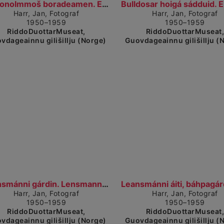
Visa detaljerad vy
Visa 
Nissonolmmoš boradeamen. En dame ved matbordet. (1...
Harr, Jan, Fotograf
Harr, Jan, Fotograf
1950–1959
1950–1959
RiddoDuottarMuseat,
RiddoDuottarMuseat
vdageainnu gilišillju (Norge)
Guovdageainnu gilišillju (
Visa detaljerad vy
Vi
Leansmánni gárdin. Lensmanngården (1950–1959)
Harr, Jan, Fotograf
Harr, Jan, Fotograf
1950–1959
1950–1959
RiddoDuottarMuseat,
RiddoDuottarMuseat
vdageainnu gilišillju (Norge)
Guovdageainnu gilišillju (