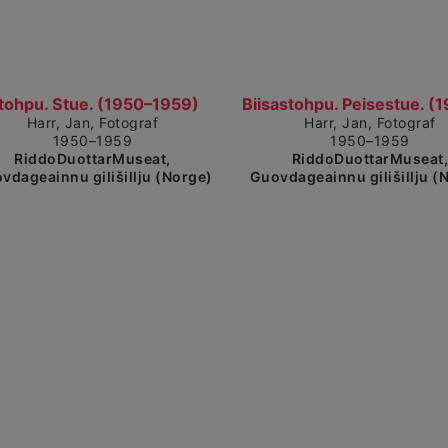
detaljerad vy
Visa detaljerad vy
tohpu. Stue. (1950–1959)
Harr, Jan, Fotograf
Harr, Jan, Fotograf
1950–1959
1950–1959
RiddoDuottarMuseat,
RiddoDuottarMuseat
vdageainnu gilišillju (Norge)
Guovdageainnu gilišillju (