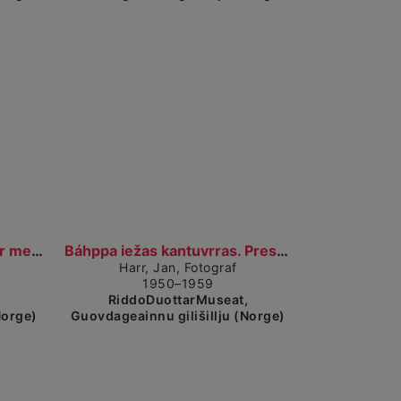
a detaljerad vy
Visa detaljerad vy
Jan Harr eamidiin. Jan Harr med fruen. (1950–1959)...
Báhppa iežas kantuvrras. Presten i sitt kontor. (...
Harr, Jan, Fotograf
1950–1959
,
RiddoDuottarMuseat,
Norge)
Guovdageainnu gilišillju (Norge)