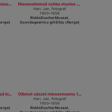
Visa detaljerad vy
Visa detaljerad vy
Dievdoolmmoš ja guokte nissonolbmo stobus. En mann...
Nissonolmmoš cohka stuolus mánáin, guokte nissonol...
Harr, Jan, Fotograf
1950–1959
,
RiddoDuottarMuseat,
Norge)
Guovdageainnu gilišillju (Norge)
 vy
Visa detaljerad vy
Olbmot girkogárddis. Folk på kirkegården.
Olbmot vázzet miessemannu 17 beaivve toga. Folk gå...
Harr, Jan, Fotograf
,
1950–1959
Norge)
RiddoDuottarMuseat,