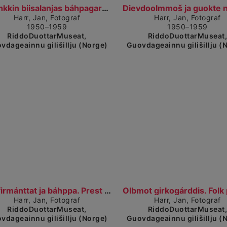
Visa detaljerad vy
Coahkkin biisalanjas báhpagardimis. Møte i peisest...
Harr, Jan, Fotograf
Harr, Jan, Fotograf
1950–1959
1950–1959
RiddoDuottarMuseat,
RiddoDuottarMuseat
vdageainnu gilišillju (Norge)
Guovdageainnu gilišillju (
Visa detaljerad vy
Visa detaljerad
Konfirmánttat ja báhppa. Prest med konfirmanter.
Harr, Jan, Fotograf
Harr, Jan, Fotograf
RiddoDuottarMuseat,
RiddoDuottarMuseat
vdageainnu gilišillju (Norge)
Guovdageainnu gilišillju (