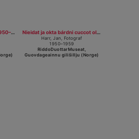
Visa detaljerad vy
Biisastohpu. Peisestue. (1950–1959)
Nieidat ja okta bárdni cuccot olggobealde viessu....
Harr, Jan, Fotograf
1950–1959
,
RiddoDuottarMuseat,
Norge)
Guovdageainnu gilišillju (Norge)