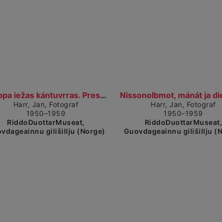
Visa detaljerad vy
Vi
Báhppa iežas kántuvrras. Presten i kontoret sitt....
Harr, Jan, Fotograf
Harr, Jan, Fotograf
1950–1959
1950–1959
RiddoDuottarMuseat,
RiddoDuottarMuseat
vdageainnu gilišillju (Norge)
Guovdageainnu gilišillju (